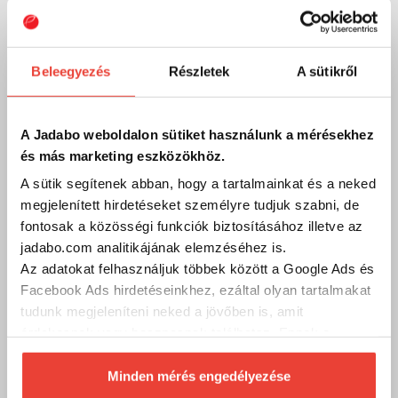
Szakértő szolgálat
Kérdésed van?
Beleegyezés
Részletek
A sütikről
A legfontosabb, hogy megtaláld a számodra megfelelő, a
tudásodhoz, tapasztalatodhoz legjobban illő
horgászeszközöket!
Hívj és segítünk, hogy mivel tudsz sikeres lenni a parton vagy a
A Jadabo weboldalon sütiket használunk a mérésekhez
csónakban!
és más marketing eszközökhöz.
A sütik segítenek abban, hogy a tartalmainkat és a neked
Kód:
10015329
megjelenített hirdetéseket személyre tudjuk szabni, de
fontosak a közösségi funkciók biztosításához illetve az
jadabo.com analitikájának elemzéséhez is.
Telefon
Az adatokat felhasználjuk többek között a Google Ads és
Szakértő kollégáink válaszolnak a kérdéseidre és
Facebook Ads hirdetéseinkhez, ezáltal olyan tartalmakat
segítenek megtalálni Neked a személyre szabott
tudunk megjeleníteni neked a jövőben is, amit
megoldást, felszerelést vagy kiegészítőt! Munkanapokon
9 és 17 óra között hívhatod őket.
érdekesnek vagy hasznosnak találhatsz. Ennek a
biztosításához
arra kérünk, hogy engedd meg
+36/1 411 3601
számunkra minden mérés használatát.
Minden mérés engedélyezése
Természetesen
soha semmilyen formában nem fogunk