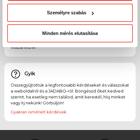
visszaélni ezzel és később bármikor
Email
Személyre szabás
megváltoztathatod a döntésed ezzel kapcsolatban.
Előre is köszönjük!
Ha bármilyen kérdésed, észrevételed, problémád vagy
reklamációd van, oszd meg velünk emailben:
Minden mérés elutasítása
info@jadabo.com
, egy munkanapon belül felvesszük
Veled a kapcsolatot! Ha megadod a telefonszámodat,
visszahívunk!
Gyik
Összegyűjtöttük a legfontosabb kérdéseket és válaszokat
a weboldalról és a JADABO-ról. Böngészd őket kedved
szerint, ha esetleg nem találod, amit kerestél, hívj minket
vagy írj nekünk! Görbüljön!
Gyakran ismételt kérdések