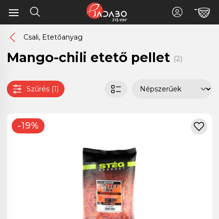
Csali, Etetőanyag
Mango-chili etető pellet
(2)
Szűrés (1)
-19%