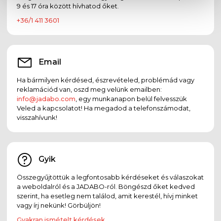
9 és 17 óra között hívhatod őket.
+36/1 411 3601
Email
Ha bármilyen kérdésed, észrevételed, problémád vagy
reklamációd van, oszd meg velünk emailben:
info@jadabo.com
, egy munkanapon belül felvesszük
Veled a kapcsolatot! Ha megadod a telefonszámodat,
visszahívunk!
Gyik
Összegyűjtöttük a legfontosabb kérdéseket és válaszokat
a weboldalról és a JADABO-ról. Böngészd őket kedved
szerint, ha esetleg nem találod, amit kerestél, hívj minket
vagy írj nekünk! Görbüljön!
Gyakran ismételt kérdések