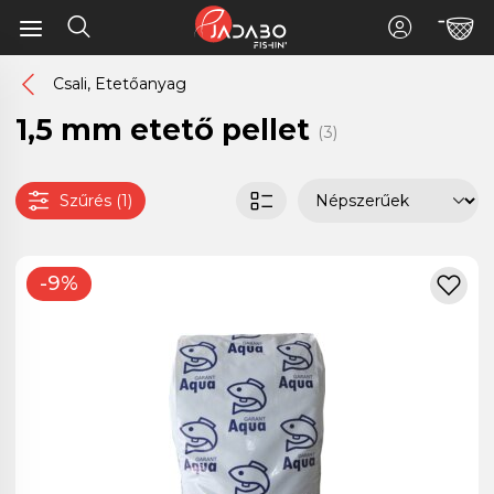
Csali, Etetőanyag
1,5 mm etető pellet
(3)
Szűrés (1)
-9%