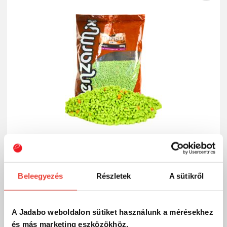
Beleegyezés
Részletek
A sütikről
Benzár Fluo Micropellet Marcipán 1,5 mm
1 590 Ft
Külső raktáron
A Jadabo weboldalon sütiket használunk a mérésekhez
SZÁKOLOM
és más marketing eszközökhöz.