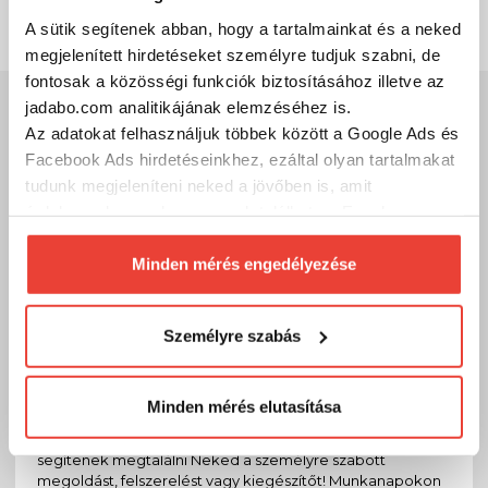
A sütik segítenek abban, hogy a tartalmainkat és a neked
megjelenített hirdetéseket személyre tudjuk szabni, de
fontosak a közösségi funkciók biztosításához illetve az
jadabo.com analitikájának elemzéséhez is.
Szakértő szolgálat
Az adatokat felhasználjuk többek között a Google Ads és
Kérdésed van?
Facebook Ads hirdetéseinkhez, ezáltal olyan tartalmakat
tudunk megjeleníteni neked a jövőben is, amit
A legfontosabb, hogy megtaláld a számodra megfelelő, a
érdekesnek vagy hasznosnak találhatsz. Ennek a
tudásodhoz, tapasztalatodhoz legjobban illő
biztosításához
arra kérünk, hogy engedd meg
horgászeszközöket!
Hívj és segítünk, hogy mivel tudsz sikeres lenni a parton vagy a
számunkra minden mérés használatát.
Minden mérés engedélyezése
csónakban!
Természetesen
soha semmilyen formában nem fogunk
visszaélni ezzel és később bármikor
Kód:
10025961
Személyre szabás
megváltoztathatod a döntésed ezzel kapcsolatban.
Előre is köszönjük!
Telefon
Minden mérés elutasítása
Szakértő kollégáink válaszolnak a kérdéseidre és
segítenek megtalálni Neked a személyre szabott
megoldást, felszerelést vagy kiegészítőt! Munkanapokon