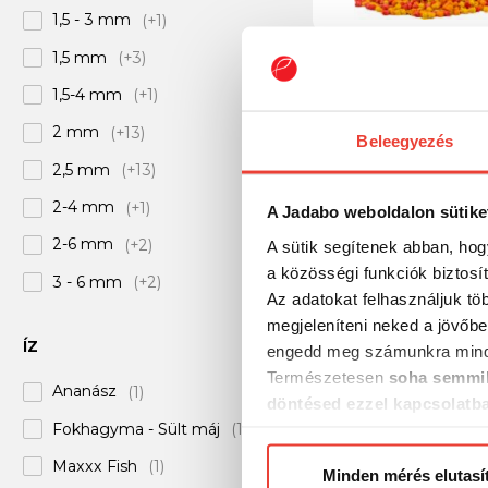
1,5 - 3 mm
(+1)
1,5 mm
(+3)
Benzár Mix Micrope
Feeder 800G Color 
1,5-4 mm
(+1)
1.5mm
2 mm
(+13)
Beleegyezés
1 590 Ft
2,5 mm
(+13)
2-4 mm
(+1)
A Jadabo weboldalon sütike
2-6 mm
(+2)
A sütik segítenek abban, hog
a közösségi funkciók biztosí
3 - 6 mm
(+2)
Az adatokat felhasználjuk tö
3 mm
(+9)
megjeleníteni neked a jövőbe
ÍZ
engedd meg számunkra mind
3-5-8 mm
(+2)
Természetesen
soha semmil
Ananász
(1)
4 mm
(+5)
döntésed ezzel kapcsolatb
Fokhagyma - Sült máj
(1)
Előre is köszönjük!
4,5 mm
(+3)
Maxxx Fish
(1)
5 mm
(+4)
Minden mérés elutasí