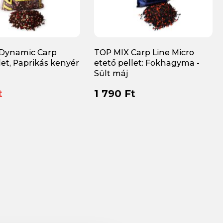
Dynamic Carp
TOP MIX Carp Line Micro
let, Paprikás kenyér
etető pellet: Fokhagyma -
Sült máj
t
1 790 Ft