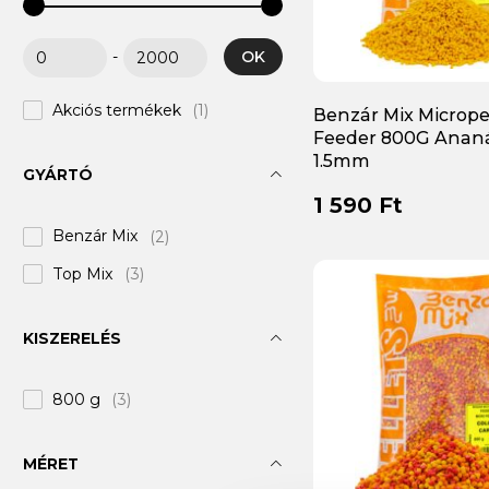
OK
-
Akciós termékek
(1)
Benzár Mix Micrope
Feeder 800G Anan
1.5mm
GYÁRTÓ
1 590 Ft
Benzár Mix
(2)
Top Mix
(3)
KISZERELÉS
800 g
(3)
MÉRET