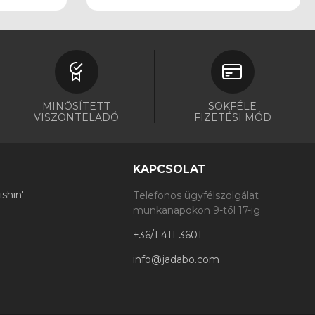
MINŐSÍTETT
SOKFÉLE
VISZONTELADÓ
FIZETÉSI MÓD
KAPCSOLAT
shin'
Telefonos ügyfélszolgálat
munkanapokon 9-től 17-ig
+36/1 411 3601
info@jadabo.com