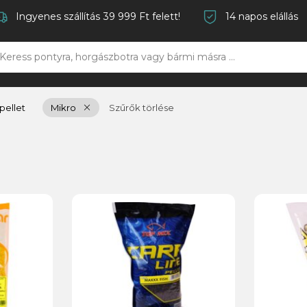
Ingyenes szállítás 39 999 Ft felett!
14 napos elállás
pellet
Mikro
Szűrők törlése