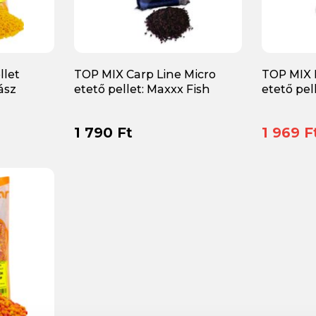
llet
TOP MIX Carp Line Micro
TOP MIX 
ász
etető pellet: Maxxx Fish
etető pel
1 790 Ft
1 969 F