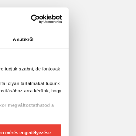
A sütikről
re tudjuk szabni, de fontosak
tal olyan tartalmakat tudunk
tosításához
arra kérünk, hogy
kor megváltoztathatod a
en mérés engedélyezése