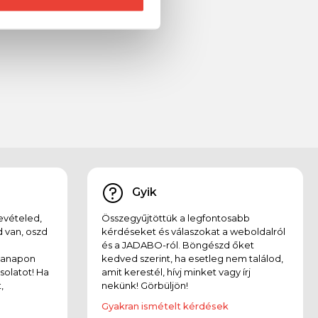
Gyik
evételed,
Összegyűjtöttük a legfontosabb
 van, oszd
kérdéseket és válaszokat a weboldalról
és a JADABO-ról. Böngészd őket
kanapon
kedved szerint, ha esetleg nem találod,
solatot! Ha
amit kerestél, hívj minket vagy írj
,
nekünk! Görbüljön!
Gyakran ismételt kérdések