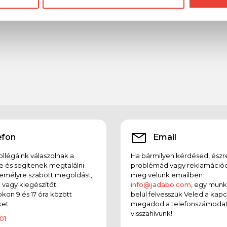
efon
Email
llégáink válaszolnak a
Ha bármilyen kérdésed, észr
e és segítenek megtalálni
problémád vagy reklamációd
emélyre szabott megoldást,
meg velünk emailben:
t vagy kiegészítőt!
info@jadabo.com
, egy mun
on 9 és 17 óra között
belül felvesszük Veled a kapc
et.
megadod a telefonszámodat
visszahívunk!
01