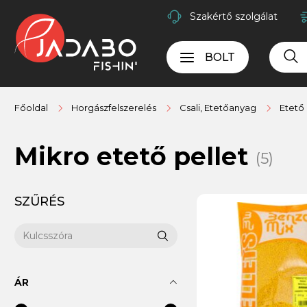
Szakértő szolgálat
BOLT
Főoldal
Horgászfelszerelés
Csali, Etetőanyag
Etető 
Mikro etető pellet
(5)
SZŰRÉS
ÁR