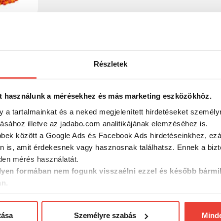
llet
Carp Mix
Részletek
t használunk a mérésekhez és más marketing eszközökhöz.
y a tartalmainkat és a neked megjelenített hirdetéseket személy
tásához illetve az jadabo.com analitikájának elemzéséhez is.
bbek között a Google Ads és Facebook Ads hirdetéseinkhez, ezál
n is, amit érdekesnek vagy hasznosnak találhatsz. Ennek a biz
en mérés használatát.
yen formában nem fogunk visszaélni ezzel és később bármi
an.
tása
Személyre szabás
Mind