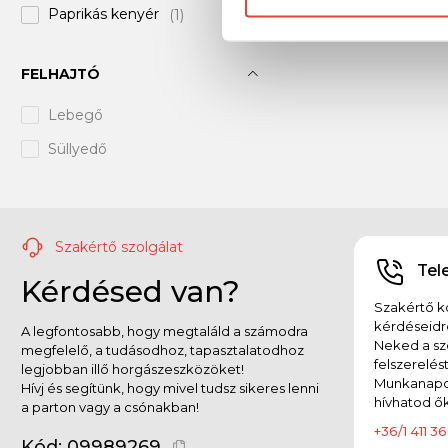
Paprikás kenyér
(1)
6 mm
(+15)
8 mm
(+8)
FELHAJTÓ
9 mm
(+2)
Lebegő
15 mm
(+4)
Süllyedő
20 mm
(+7)
22 mm
(+1)
28 mm
(+1)
Szakértő szolgálat
Mikro
(5)
Tel
Kérdésed van?
Vegyes
(+3)
Szakértő ko
kérdéseidr
A legfontosabb, hogy megtaláld a számodra
Neked a sz
megfelelő, a tudásodhoz, tapasztalatodhoz
felszerelés
legjobban illő horgászeszközöket!
Munkanapok
Hívj és segítünk, hogy mivel tudsz sikeres lenni
hívhatod ők
a parton vagy a csónakban!
+36/1 411 36
Kód:
09989269