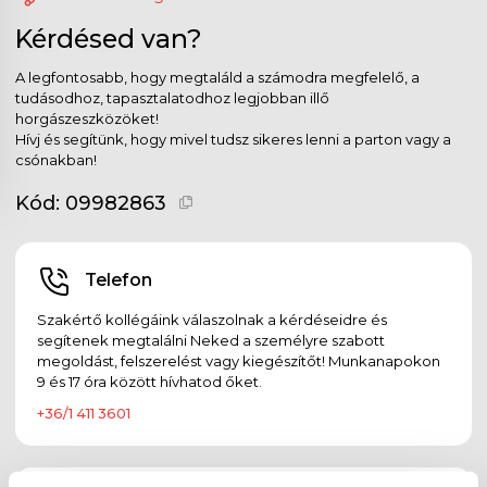
Kérdésed van?
A legfontosabb, hogy megtaláld a számodra megfelelő, a
tudásodhoz, tapasztalatodhoz legjobban illő
horgászeszközöket!
Hívj és segítünk, hogy mivel tudsz sikeres lenni a parton vagy a
csónakban!
Kód:
09982863
Telefon
Szakértő kollégáink válaszolnak a kérdéseidre és
segítenek megtalálni Neked a személyre szabott
megoldást, felszerelést vagy kiegészítőt! Munkanapokon
9 és 17 óra között hívhatod őket.
+36/1 411 3601