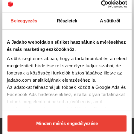
Email
Ha bármilyen kérdésed, észrevételed, problémád vagy
Beleegyezés
Részletek
A sütikről
reklamációd van, oszd meg velünk emailben:
info@jadabo.com
, egy munkanapon belül felvesszük
Veled a kapcsolatot! Ha megadod a telefonszámodat,
visszahívunk!
A Jadabo weboldalon sütiket használunk a mérésekhez
és más marketing eszközökhöz.
A sütik segítenek abban, hogy a tartalmainkat és a neked
Gyik
megjelenített hirdetéseket személyre tudjuk szabni, de
fontosak a közösségi funkciók biztosításához illetve az
Összegyűjtöttük a legfontosabb kérdéseket és válaszokat
jadabo.com analitikájának elemzéséhez is.
a weboldalról és a JADABO-ról. Böngészd őket kedved
szerint, ha esetleg nem találod, amit kerestél, hívj minket
Az adatokat felhasználjuk többek között a Google Ads és
vagy írj nekünk! Görbüljön!
Facebook Ads hirdetéseinkhez, ezáltal olyan tartalmakat
Gyakran ismételt kérdések
tudunk megjeleníteni neked a jövőben is, amit
érdekesnek vagy hasznosnak találhatsz. Ennek a
biztosításához
arra kérünk, hogy engedd meg
számunkra minden mérés használatát.
Minden mérés engedélyezése
Természetesen
soha semmilyen formában nem fogunk