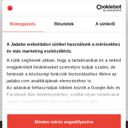
Email
Ha bármilyen kérdésed, észrevételed, problémád vagy
Beleegyezés
Részletek
A sütikről
reklamációd van, oszd meg velünk emailben:
info@jadabo.com
, egy munkanapon belül felvesszük
Veled a kapcsolatot! Ha megadod a telefonszámodat,
A Jadabo weboldalon sütiket használunk a mérésekhez
visszahívunk!
és más marketing eszközökhöz.
A sütik segítenek abban, hogy a tartalmainkat és a neked
megjelenített hirdetéseket személyre tudjuk szabni, de
Gyik
fontosak a közösségi funkciók biztosításához illetve az
Összegyűjtöttük a legfontosabb kérdéseket és válaszokat
jadabo.com analitikájának elemzéséhez is.
a weboldalról és a JADABO-ról. Böngészd őket kedved
Az adatokat felhasználjuk többek között a Google Ads és
szerint, ha esetleg nem találod, amit kerestél, hívj minket
Facebook Ads hirdetéseinkhez, ezáltal olyan tartalmakat
vagy írj nekünk! Görbüljön!
tudunk megjeleníteni neked a jövőben is, amit
Gyakran ismételt kérdések
érdekesnek vagy hasznosnak találhatsz. Ennek a
biztosításához
arra kérünk, hogy engedd meg
számunkra minden mérés használatát.
Minden mérés engedélyezése