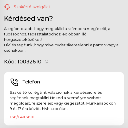
Szakértő szolgálat
Kérdésed van?
A legfontosabb, hogy megtaláld a számodra megfelelő, a
tudásodhoz, tapasztalatodhoz legjobban illő
horgászeszközöket!
Hívj és segítünk, hogy mivel tudsz sikeres lenni a parton vagy a
csónakban!
Kód:
10032610
Telefon
Szakértő kollégáink válaszolnak a kérdéseidre és
segítenek megtalálni Neked a személyre szabott
megoldást, felszerelést vagy kiegészítőt! Munkanapokon
9 és 17 óra között hívhatod őket.
+36/1 411 3601