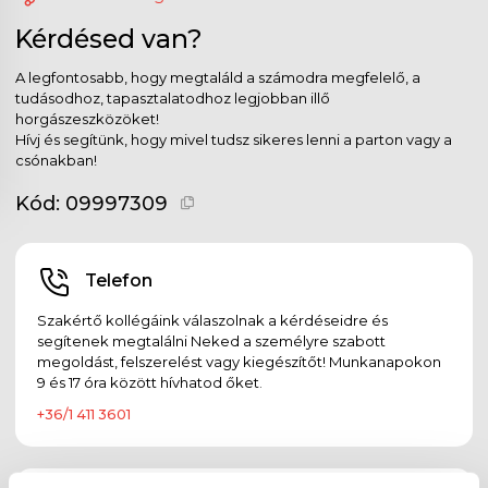
Kérdésed van?
A legfontosabb, hogy megtaláld a számodra megfelelő, a
tudásodhoz, tapasztalatodhoz legjobban illő
horgászeszközöket!
Hívj és segítünk, hogy mivel tudsz sikeres lenni a parton vagy a
csónakban!
Kód:
09997309
Telefon
Szakértő kollégáink válaszolnak a kérdéseidre és
segítenek megtalálni Neked a személyre szabott
megoldást, felszerelést vagy kiegészítőt! Munkanapokon
9 és 17 óra között hívhatod őket.
+36/1 411 3601