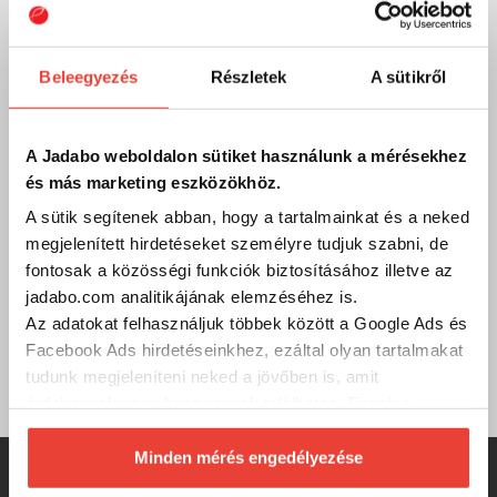
Email
Ha bármilyen kérdésed, észrevételed, problémád vagy
Beleegyezés
Részletek
A sütikről
reklamációd van, oszd meg velünk emailben:
info@jadabo.com
, egy munkanapon belül felvesszük
Veled a kapcsolatot! Ha megadod a telefonszámodat,
visszahívunk!
A Jadabo weboldalon sütiket használunk a mérésekhez
és más marketing eszközökhöz.
A sütik segítenek abban, hogy a tartalmainkat és a neked
Gyik
megjelenített hirdetéseket személyre tudjuk szabni, de
fontosak a közösségi funkciók biztosításához illetve az
Összegyűjtöttük a legfontosabb kérdéseket és válaszokat
jadabo.com analitikájának elemzéséhez is.
a weboldalról és a JADABO-ról. Böngészd őket kedved
szerint, ha esetleg nem találod, amit kerestél, hívj minket
Az adatokat felhasználjuk többek között a Google Ads és
vagy írj nekünk! Görbüljön!
Facebook Ads hirdetéseinkhez, ezáltal olyan tartalmakat
Gyakran ismételt kérdések
tudunk megjeleníteni neked a jövőben is, amit
érdekesnek vagy hasznosnak találhatsz. Ennek a
biztosításához
arra kérünk, hogy engedd meg
számunkra minden mérés használatát.
Minden mérés engedélyezése
Természetesen
soha semmilyen formában nem fogunk