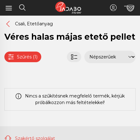
Csali, Etetőanyag
Véres halas májas etető pellet
Szűrés (1)
Nincs a szűkítésnek megfelelő termék, kérjük
próbálkozzon más feltételekkel!
Szakértő szolgálat