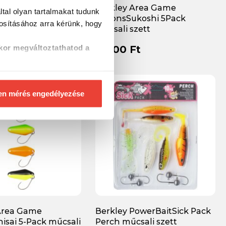
erkley Pulse
Berkley Area Game
tal olyan tartalmakat tudunk
 Pack Trout műcsali
SpoonsSukoshi 5Pack
tosításához
arra kérünk, hogy
műcsali szett
Ft
8 000 Ft
kor megváltoztathatod a
en mérés engedélyezése
Area Game
Berkley PowerBaitSick Pack
isai 5-Pack műcsali
Perch műcsali szett