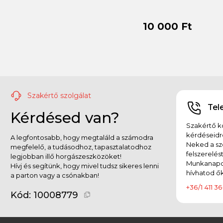
10 000 Ft
Szakértő szolgálat
Tel
Kérdésed van?
Szakértő ko
kérdéseidr
A legfontosabb, hogy megtaláld a számodra
Neked a sz
megfelelő, a tudásodhoz, tapasztalatodhoz
felszerelés
legjobban illő horgászeszközöket!
Munkanapok
Hívj és segítünk, hogy mivel tudsz sikeres lenni
hívhatod ők
a parton vagy a csónakban!
+36/1 411 36
Kód:
10008779