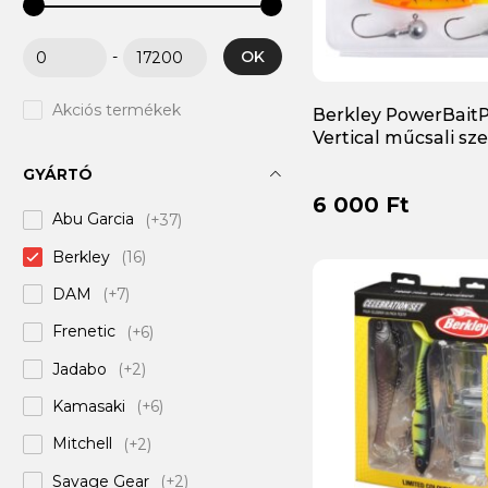
OK
-
Akciós termékek
Berkley PowerBait
Vertical műcsali sze
GYÁRTÓ
6 000 Ft
Abu Garcia
(+37)
Berkley
(16)
DAM
(+7)
Frenetic
(+6)
Jadabo
(+2)
Kamasaki
(+6)
Mitchell
(+2)
Savage Gear
(+2)