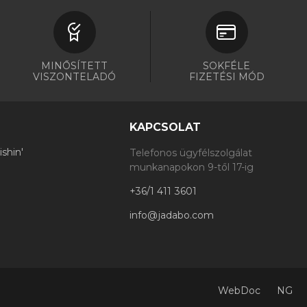
MINŐSÍTETT
SOKFÉLE
VISZONTELADÓ
FIZETÉSI MÓD
KAPCSOLAT
shin'
Telefonos ügyfélszolgálat
munkanapokon 9-től 17-ig
+36/1 411 3601
info@jadabo.com
WebDoc
NG