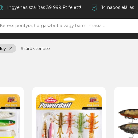
Ingyenes szállítás 39 999 Ft felett!
14 napos elállás
ley
Szűrők törlése