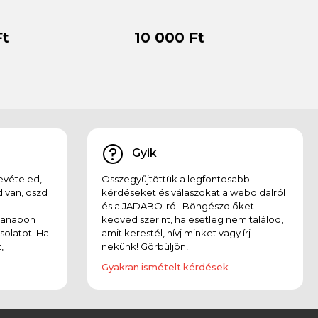
Ft
10 000 Ft
Gyik
evételed,
Összegyűjtöttük a legfontosabb
 van, oszd
kérdéseket és válaszokat a weboldalról
és a JADABO-ról. Böngészd őket
kanapon
kedved szerint, ha esetleg nem találod,
solatot! Ha
amit kerestél, hívj minket vagy írj
,
nekünk! Görbüljön!
Gyakran ismételt kérdések