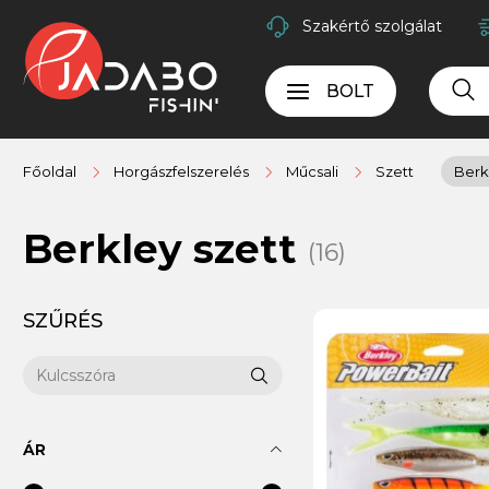
Szakértő szolgálat
BOLT
Főoldal
Horgászfelszerelés
Műcsali
Szett
Berk
Berkley szett
(16)
SZŰRÉS
ÁR