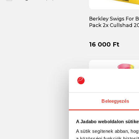
Berkley Swigs For B
Pack 2x Cullshad 20
16 000 Ft
Beleegyezés
A Jadabo weboldalon sütike
A sütik segítenek abban, hog
a közösségi funkciók biztosí