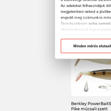
Berkley Area Game
Az adatokat felhasználjuk tö
SpoonsMasu 5-Pack
megjeleníteni neked a jövőbe
szett
engedd meg számunkra mind
8 000 Ft
Természetesen
soha semmil
döntésed ezzel kapcsolatb
Előre is köszönjük!
Minden mérés elutasí
Berkley PowerBaitS
Pike műcsali szett