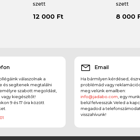
szett
szett
12 000 Ft
8 000 
efon
Email
llégáink válaszolnak a
Ha bármilyen kérdésed, észr
e és segítenek megtalálni
problémád vagy reklamációd
emélyre szabott megoldást,
meg velünk emailben:
t vagy kiegészítőt!
info@jadabo.com
, egy mun
on 9 és 17 óra között
belül felvesszük Veled a kapc
et.
megadod a telefonszámodat
visszahívunk!
01