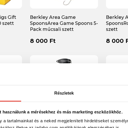
igs Gift
Berkley Area Game
Berkley 
 szett
SpoonsArea Game Spoons 5-
SpoonsRo
Pack műcsali szett
szett
8 000 Ft
8 000 
Részletek
t használunk a mérésekhez és más marketing eszközökhöz.
y a tartalmainkat és a neked megjelenített hirdetéseket személy
tásához illetve az jadabo.com analitikájának elemzéséhez is.