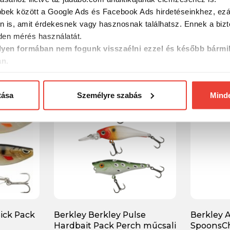
Berkley Area Game
Berkley B
bbek között a Google Ads és Facebook Ads hirdetéseinkhez, ezál
 műcsali
SpoonsKogarana 5-Pack
Hardbait
n is, amit érdekesnek vagy hasznosnak találhatsz. Ennek a biz
műcsali szett
szett
en mérés használatát.
8 000 Ft
12 000 
yen formában nem fogunk visszaélni ezzel és később bármi
an.
tása
Személyre szabás
Mind
ick Pack
Berkley Berkley Pulse
Berkley 
Hardbait Pack Perch műcsali
SpoonsCh