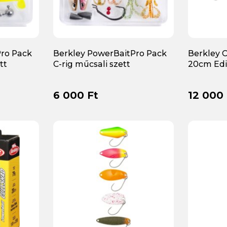
Pro Pack
Berkley PowerBaitPro Pack
Berkley 
tt
C-rig műcsali szett
20cm Edit
6 000 Ft
12 000 