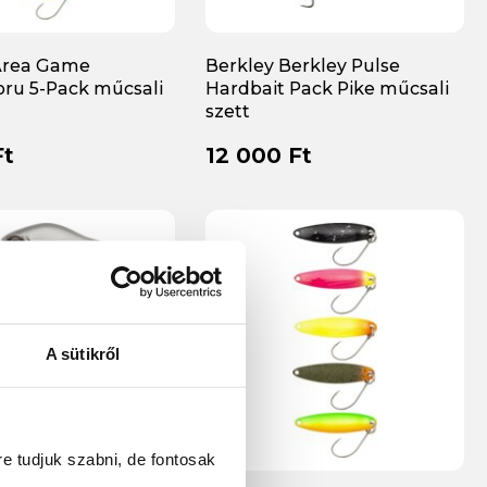
Area Game
Berkley Berkley Pulse
ru 5-Pack műcsali
Hardbait Pack Pike műcsali
szett
Ft
12 000 Ft
A sütikről
re tudjuk szabni, de fontosak