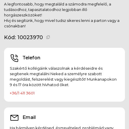
A legfontosabb, hogy megtaláld a számodra megfelelő, a
tudásodhoz, tapasztalatodhoz legjobban illő
horgászeszközöket!
Hívj és segítünk, hogy mivel tudsz sikeres lenni a parton vagy a
csónakban!
Kód:
10023970
Telefon
Szakértő kollégáink válaszolnak a kérdéseidre és
segítenek megtalálni Neked a személyre szabott
megoldást, felszerelést vagy kiegészítőt! Munkanapokon
9 és 17 óra között hívhatod őket.
+36/1 411 3601
Email
Ha bármilyen kérdésed, észrevételed, problémád vagy