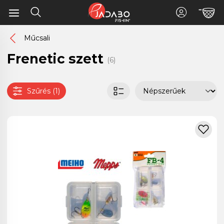
Műcsali
Frenetic szett
(6)
Szűrés (1)