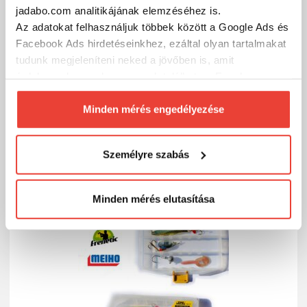
jadabo.com analitikájának elemzéséhez is.
Az adatokat felhasználjuk többek között a Google Ads és
Facebook Ads hirdetéseinkhez, ezáltal olyan tartalmakat
tudunk megjeleníteni neked a jövőben is, amit
Frenetic Pergetéshez Mepps körforgó szett 4+1db
érdekesnek vagy hasznosnak találhatsz. Ennek a
5 280 Ft
biztosításához
arra kérünk, hogy engedd meg
Külső raktáron
számunkra minden mérés használatát.
Minden mérés engedélyezése
Természetesen
soha semmilyen formában nem fogunk
SZÁKOLOM
visszaélni ezzel és később bármikor
Személyre szabás
megváltoztathatod a döntésed ezzel kapcsolatban.
Előre is köszönjük!
Minden mérés elutasítása