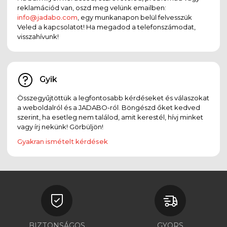
reklamációd van, oszd meg velünk emailben:
info@jadabo.com
, egy munkanapon belül felvesszük
Veled a kapcsolatot! Ha megadod a telefonszámodat,
visszahívunk!
Gyik
Összegyűjtöttük a legfontosabb kérdéseket és válaszokat
a weboldalról és a JADABO-ról. Böngészd őket kedved
szerint, ha esetleg nem találod, amit kerestél, hívj minket
vagy írj nekünk! Görbüljön!
Gyakran ismételt kérdések
BIZTONSÁGOS
GYORS