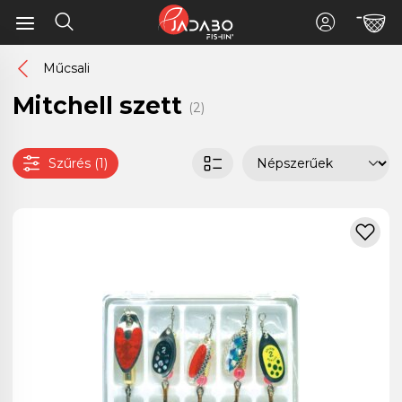
Műcsali
Mitchell szett
(2)
Szűrés (1)