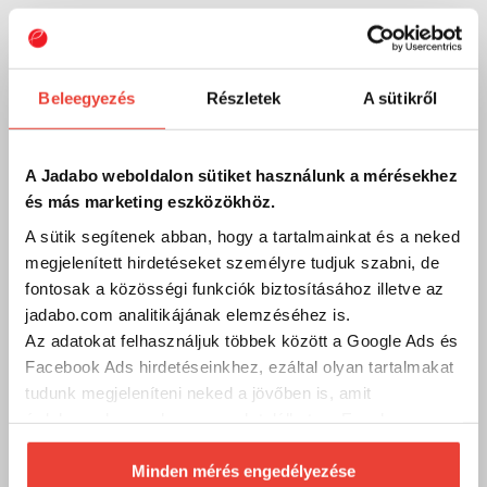
Szakértő szolgálat
Kérdésed van?
Beleegyezés
Részletek
A sütikről
A legfontosabb, hogy megtaláld a számodra megfelelő, a
tudásodhoz, tapasztalatodhoz legjobban illő
horgászeszközöket!
A Jadabo weboldalon sütiket használunk a mérésekhez
Hívj és segítünk, hogy mivel tudsz sikeres lenni a parton vagy a
és más marketing eszközökhöz.
csónakban!
A sütik segítenek abban, hogy a tartalmainkat és a neked
Kód:
10015465
megjelenített hirdetéseket személyre tudjuk szabni, de
fontosak a közösségi funkciók biztosításához illetve az
jadabo.com analitikájának elemzéséhez is.
Telefon
Az adatokat felhasználjuk többek között a Google Ads és
Facebook Ads hirdetéseinkhez, ezáltal olyan tartalmakat
Szakértő kollégáink válaszolnak a kérdéseidre és
segítenek megtalálni Neked a személyre szabott
tudunk megjeleníteni neked a jövőben is, amit
megoldást, felszerelést vagy kiegészítőt! Munkanapokon
érdekesnek vagy hasznosnak találhatsz. Ennek a
9 és 17 óra között hívhatod őket.
biztosításához
arra kérünk, hogy engedd meg
+36/1 411 3601
számunkra minden mérés használatát.
Minden mérés engedélyezése