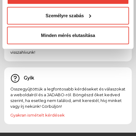
Természetesen
soha semmilyen formában nem fogunk
visszaélni ezzel és később bármikor
Személyre szabás
megváltoztathatod a döntésed ezzel kapcsolatban.
Email
Előre is köszönjük!
Ha bármilyen kérdésed, észrevételed, problémád vagy
reklamációd van, oszd meg velünk emailben:
Minden mérés elutasítása
info@jadabo.com
, egy munkanapon belül felvesszük
Veled a kapcsolatot! Ha megadod a telefonszámodat,
visszahívunk!
Gyik
Összegyűjtöttük a legfontosabb kérdéseket és válaszokat
a weboldalról és a JADABO-ról. Böngészd őket kedved
szerint, ha esetleg nem találod, amit kerestél, hívj minket
vagy írj nekünk! Görbüljön!
Gyakran ismételt kérdések