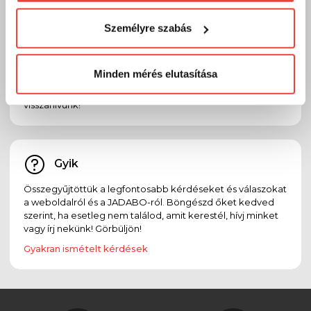
visszaélni ezzel és később bármikor
Email
Személyre szabás
megváltoztathatod a döntésed ezzel kapcsolatban.
Előre is köszönjük!
Ha bármilyen kérdésed, észrevételed, problémád vagy
reklamációd van, oszd meg velünk emailben:
Minden mérés elutasítása
info@jadabo.com
, egy munkanapon belül felvesszük
Veled a kapcsolatot! Ha megadod a telefonszámodat,
visszahívunk!
Gyik
Összegyűjtöttük a legfontosabb kérdéseket és válaszokat
a weboldalról és a JADABO-ról. Böngészd őket kedved
szerint, ha esetleg nem találod, amit kerestél, hívj minket
vagy írj nekünk! Görbüljön!
Gyakran ismételt kérdések