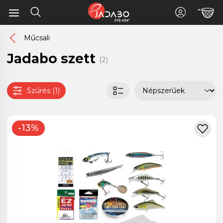
Műcsali
Jadabo szett
(2)
Szűrés (1)
-13%