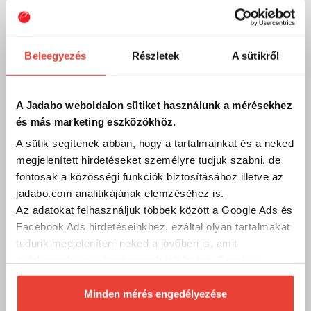
Szakértő szolgálat
Kérdésed van?
Beleegyezés
Részletek
A sütikről
A legfontosabb, hogy megtaláld a számodra megfelelő, a
tudásodhoz, tapasztalatodhoz legjobban illő
horgászeszközöket!
Hívj és segítünk, hogy mivel tudsz sikeres lenni a parton vagy a
A Jadabo weboldalon sütiket használunk a mérésekhez
csónakban!
és más marketing eszközökhöz.
A sütik segítenek abban, hogy a tartalmainkat és a neked
Kód:
10021569
megjelenített hirdetéseket személyre tudjuk szabni, de
fontosak a közösségi funkciók biztosításához illetve az
jadabo.com analitikájának elemzéséhez is.
Telefon
Az adatokat felhasználjuk többek között a Google Ads és
Szakértő kollégáink válaszolnak a kérdéseidre és
Facebook Ads hirdetéseinkhez, ezáltal olyan tartalmakat
segítenek megtalálni Neked a személyre szabott
tudunk megjeleníteni neked a jövőben is, amit
megoldást, felszerelést vagy kiegészítőt! Munkanapokon
9 és 17 óra között hívhatod őket.
érdekesnek vagy hasznosnak találhatsz. Ennek a
biztosításához
arra kérünk, hogy engedd meg
+36/1 411 3601
számunkra minden mérés használatát.
Minden mérés engedélyezése
Természetesen
soha semmilyen formában nem fogunk