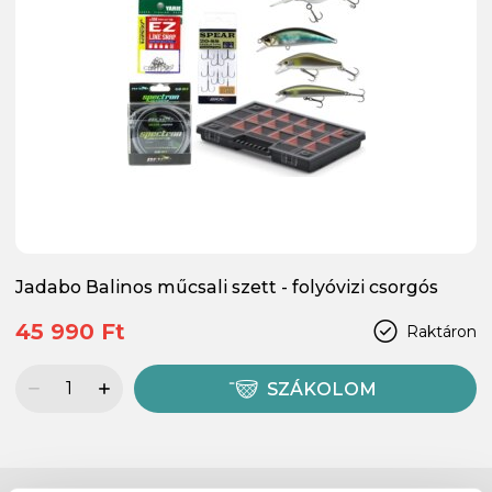
Jadabo Balinos műcsali szett - folyóvizi csorgós
45 990 Ft
Raktáron
SZÁKOLOM