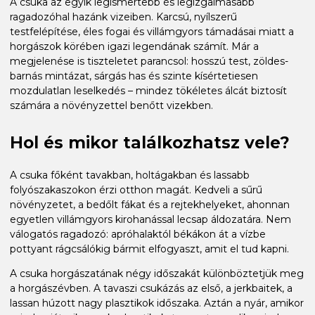
A csuka az egyik legismertebb és legizgalmasabb
ragadozóhal hazánk vizeiben. Karcsú, nyílszerű
testfelépítése, éles fogai és villámgyors támadásai miatt a
horgászok körében igazi legendának számít. Már a
megjelenése is tiszteletet parancsol: hosszú test, zöldes-
barnás mintázat, sárgás has és szinte kísértetiesen
mozdulatlan leselkedés – mindez tökéletes álcát biztosít
számára a növényzettel benőtt vizekben.
Hol és mikor találkozhatsz vele?
A csuka főként tavakban, holtágakban és lassabb
folyószakaszokon érzi otthon magát. Kedveli a sűrű
növényzetet, a bedőlt fákat és a rejtekhelyeket, ahonnan
egyetlen villámgyors kirohanással lecsap áldozatára. Nem
válogatós ragadozó: apróhalaktól békákon át a vízbe
pottyant rágcsálókig bármit elfogyaszt, amit el tud kapni.
A csuka horgászatának négy időszakát különböztetjük meg
a horgászévben. A tavaszi csukázás az első, a jerkbaitek, a
lassan húzott nagy plasztikok időszaka. Aztán a nyár, amikor