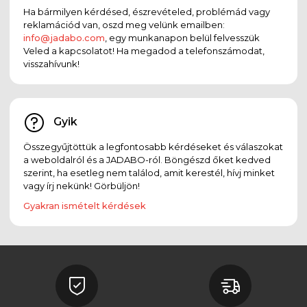
Ha bármilyen kérdésed, észrevételed, problémád vagy
reklamációd van, oszd meg velünk emailben:
info@jadabo.com
, egy munkanapon belül felvesszük
Veled a kapcsolatot! Ha megadod a telefonszámodat,
visszahívunk!
Gyik
Összegyűjtöttük a legfontosabb kérdéseket és válaszokat
a weboldalról és a JADABO-ról. Böngészd őket kedved
szerint, ha esetleg nem találod, amit kerestél, hívj minket
vagy írj nekünk! Görbüljön!
Gyakran ismételt kérdések