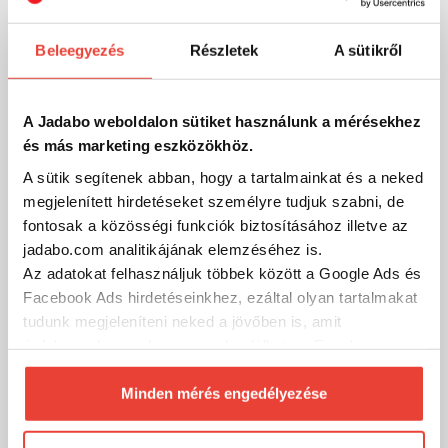
Beleegyezés
Részletek
A sütikről
A Jadabo weboldalon sütiket használunk a mérésekhez
és más marketing eszközökhöz.
A sütik segítenek abban, hogy a tartalmainkat és a neked
megjelenített hirdetéseket személyre tudjuk szabni, de
Szűrés (1)
fontosak a közösségi funkciók biztosításához illetve az
jadabo.com analitikájának elemzéséhez is.
Az adatokat felhasználjuk többek között a Google Ads és
-25%
Facebook Ads hirdetéseinkhez, ezáltal olyan tartalmakat
tudunk megjeleníteni neked a jövőben is, amit
érdekesnek vagy hasznosnak találhatsz. Ennek a
biztosításához
arra kérünk, hogy engedd meg
számunkra minden mérés használatát.
Minden mérés engedélyezése
Természetesen
soha semmilyen formában nem fogunk
visszaélni ezzel és később bármikor