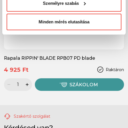
Személyre szabás
megváltoztathatod a döntésed ezzel kapcsolatban.
Előre is köszönjük!
Minden mérés elutasítása
Rapala RIPPIN' BLADE RPB07 PD blade
4 925 Ft
Raktáron
SZÁKOLOM
Szakértő szolgálat
Kérdésed van?