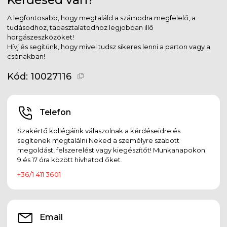
A legfontosabb, hogy megtaláld a számodra megfelelő, a
tudásodhoz, tapasztalatodhoz legjobban illő
horgászeszközöket!
Hívj és segítünk, hogy mivel tudsz sikeres lenni a parton vagy a
csónakban!
Kód:
10027116
Telefon
Szakértő kollégáink válaszolnak a kérdéseidre és
segítenek megtalálni Neked a személyre szabott
megoldást, felszerelést vagy kiegészítőt! Munkanapokon
9 és 17 óra között hívhatod őket.
+36/1 411 3601
Email