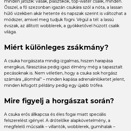
minden játszik: vasak, plasztikok, top-water csalik, minden.
Ősszel, a fő szezonban igazán csukára szól a nóta, a lassan
hűlő vizekben akár hetente és napszak szerint is változhat a
módszer, amivel meg tudjuk fogni. Végül a tél: a lassú
évszak, az állított wobblerek, a gyökketővel húzott csalik
világa.
Miért különleges zsákmány?
A csuka horgászata mindig izgalmas, hiszen harapása
energikus, fárasztása pedig igazi élmény még a tapasztalt
pecásoknak is. Nem véletlen, hogy a csuka sok horgász
számára „álomhal” – minden kapása adrenalinlöketet jelent,
minden kifogott példány pedig egy újabb trófea.
Mire figyelj a horgászat során?
A csuka erős állkapcsa és éles fogai miatt speciális
felszerelést igényel. A drótelőke alapkövetelmény, a
megfelelő műcsalik – villantók, wobblerek, gumihalak –