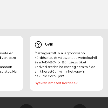
Gyik
evételed,
Összegyűjtöttük a legfontosabb
 van, oszd
kérdéseket és válaszokat a weboldalról
és a JADABO-ról. Böngészd őket
kanapon
kedved szerint, ha esetleg nem találod,
solatot! Ha
amit kerestél, hívj minket vagy írj
,
nekünk! Görbüljön!
Gyakran ismételt kérdések