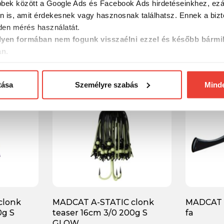
bbek között a Google Ads és Facebook Ads hirdetéseinkhez, ezál
n is, amit érdekesnek vagy hasznosnak találhatsz. Ennek a biz
en mérés használatát.
yen formában nem fogunk visszaélni ezzel és később bármi
an.
-26%
-22%
tása
Személyre szabás
Mind
clonk
MADCAT A-STATIC clonk
MADCAT 
0g S
teaser 16cm 3/0 200g S
fa
GLOW