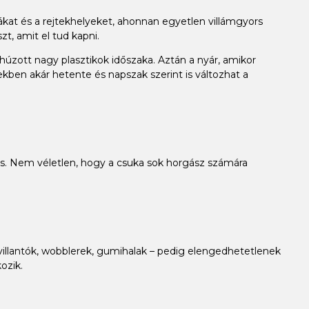
ákat és a rejtekhelyeket, ahonnan egyetlen villámgyors
t, amit el tud kapni.
húzott nagy plasztikok időszaka. Aztán a nyár, amikor
zekben akár hetente és napszak szerint is változhat a
is. Nem véletlen, hogy a csuka sok horgász számára
– villantók, wobblerek, gumihalak – pedig elengedhetetlenek
ozik.