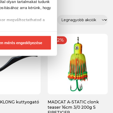
tal olyan tartalmakat tudunk
tosításához
arra kérünk, hogy
kor megváltoztathatod a
-12%
en mérés engedélyezése
KLONG kuttyogató
MADCAT A-STATIC clonk
teaser 16cm 3/0 200g S
FIRETIGER