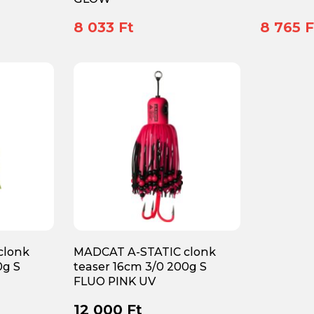
8 033 Ft
8 765 F
clonk
MADCAT A-STATIC clonk
0g S
teaser 16cm 3/0 200g S
FLUO PINK UV
12 000 Ft