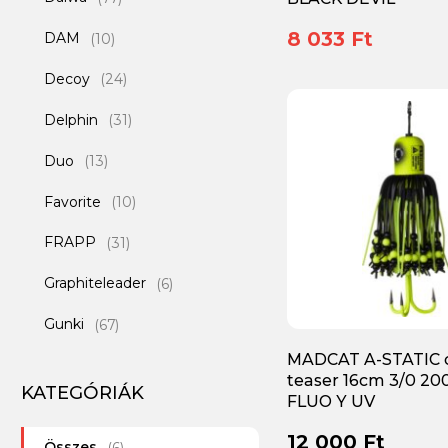
8 033 Ft
DAM
(10)
Decoy
(24)
Delphin
(31)
Duo
(13)
Favorite
(10)
FRAPP
(31)
Graphiteleader
(6)
Gunki
(67)
MADCAT A-STATIC 
Ichikawa
(4)
teaser 16cm 3/0 20
KATEGÓRIÁK
FLUO Y UV
Illex
(75)
12 000 Ft
Összes
MADCAT
(6)