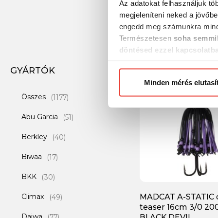
Az adatokat felhasználjuk tö
megjeleníteni neked a jövőbe
engedd meg számunkra mind
Természetesen
soha semmil
döntésed ezzel kapcsolatb
Előre is köszönjük!
GYÁRTÓK
-26%
Minden mérés elutasí
Összes
(1177)
Abu Garcia
(51)
Berkley
(40)
Biwaa
(17)
BKK
(30)
Climax
MADCAT A-STATIC 
(49)
teaser 16cm 3/0 20
Daiwa
(77)
BLACK DEVIL