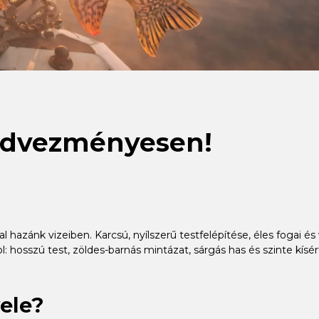
kedvezményesen!
hazánk vizeiben. Karcsú, nyílszerű testfelépítése, éles fogai é
l: hosszú test, zöldes-barnás mintázat, sárgás has és szinte kís
vele?