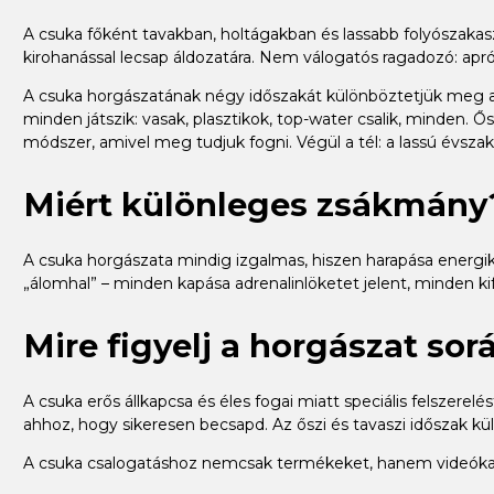
A csuka főként tavakban, holtágakban és lassabb folyószakas
kirohanással lecsap áldozatára. Nem válogatós ragadozó: apróh
A csuka horgászatának négy időszakát különböztetjük meg a ho
minden játszik: vasak, plasztikok, top-water csalik, minden. Ő
módszer, amivel meg tudjuk fogni. Végül a tél: a lassú évszak, 
Miért különleges zsákmány
A csuka horgászata mindig izgalmas, hiszen harapása energik
„álomhal” – minden kapása adrenalinlöketet jelent, minden ki
Mire figyelj a horgászat sor
A csuka erős állkapcsa és éles fogai miatt speciális felszere
ahhoz, hogy sikeresen becsapd. Az őszi és tavaszi időszak kü
A csuka csalogatáshoz nemcsak termékeket, hanem videókat 