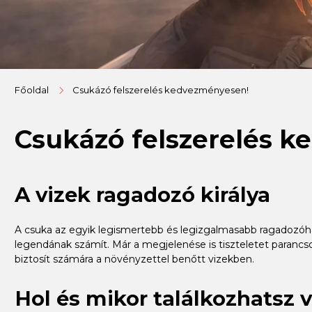
Főoldal
Csukázó felszerelés kedvezményesen!
Csukázó felszerelés 
A vizek ragadozó királya
A csuka az egyik legismertebb és legizgalmasabb ragadozóhal 
legendának számít. Már a megjelenése is tiszteletet parancso
biztosít számára a növényzettel benőtt vizekben.
Hol és mikor találkozhatsz 