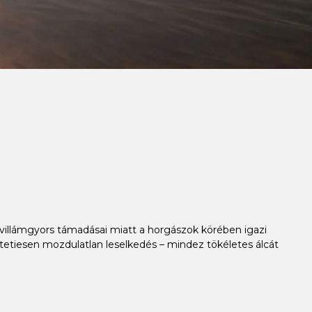
s villámgyors támadásai miatt a horgászok körében igazi
értetiesen mozdulatlan leselkedés – mindez tökéletes álcát