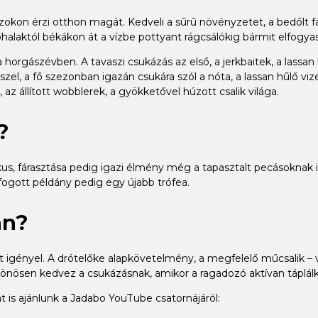
zokon érzi otthon magát. Kedveli a sűrű növényzetet, a bedőlt f
alaktól békákon át a vízbe pottyant rágcsálókig bármit elfogyasz
rgászévben. A tavaszi csukázás az első, a jerkbaitek, a lassan 
sszel, a fő szezonban igazán csukára szól a nóta, a lassan hűlő vi
az állított wobblerek, a gyökketővel húzott csalik világa.
?
us, fárasztása pedig igazi élmény még a tapasztalt pecásoknak 
fogott példány pedig egy újabb trófea.
án?
lést igényel. A drótelőke alapkövetelmény, a megfelelő műcsalik 
lönösen kedvez a csukázásnak, amikor a ragadozó aktívan táplálk
is ajánlunk a Jadabo YouTube csatornájáról: