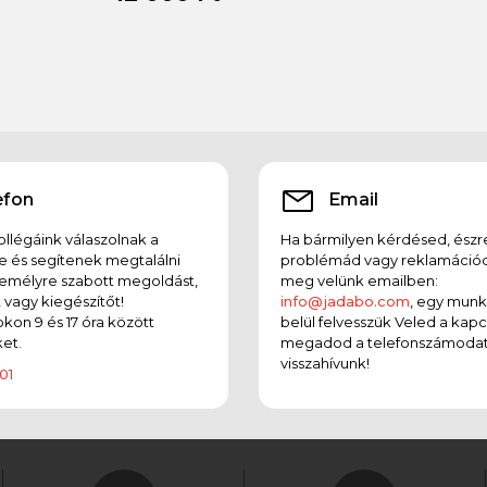
efon
Email
llégáink válaszolnak a
Ha bármilyen kérdésed, észr
e és segítenek megtalálni
problémád vagy reklamációd
emélyre szabott megoldást,
meg velünk emailben:
t vagy kiegészítőt!
info@jadabo.com
, egy mun
on 9 és 17 óra között
belül felvesszük Veled a kapc
et.
megadod a telefonszámodat
visszahívunk!
01