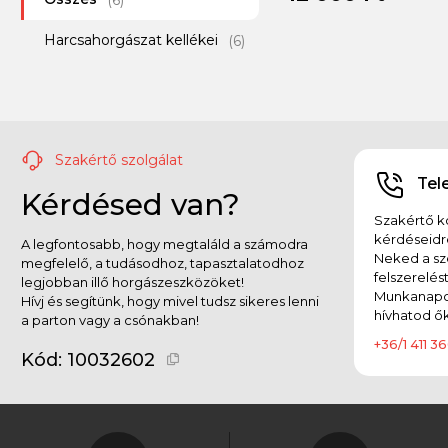
(6)
Harcsahorgászat kellékei
Megabass
(6)
(101)
Mepps
(61)
Monkey Lures
(14)
Szakértő szolgálat
Mustad
(1)
Tel
Kérdésed van?
OSP
(6)
Szakértő ko
kérdéseidr
A legfontosabb, hogy megtaláld a számodra
Ottó bácsi
(51)
Neked a sz
megfelelő, a tudásodhoz, tapasztalatodhoz
felszerelés
legjobban illő horgászeszközöket!
PENN
(1)
Munkanapok
Hívj és segítünk, hogy mivel tudsz sikeres lenni
hívhatod ők
a parton vagy a csónakban!
Raid Japan
(1)
+36/1 411 36
Kód:
10032602
Rapala
(51)
Reiva
(113)