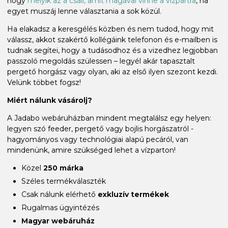
hogy
melyik az a csali, amit magával vinne a vízpartra
, ha
egyet muszáj lenne választania a sok közül.
Ha elakadsz a keresgélés közben és nem tudod, hogy mit
válassz, akkot szakértő kollégáink telefonon és e-mailben is
tudnak segítei, hogy a tudásodhoz és a vizedhez legjobban
passzoló megoldás szülessen – legyél akár tapasztalt
pergető horgász vagy olyan, aki az első ilyen szezont kezdi.
Velünk többet fogsz!
Miért nálunk vásárolj?
A Jadabo webáruházban mindent megtalálsz egy helyen:
legyen szó feeder, pergető vagy bojlis horgászatról -
hagyományos vagy technológiai alapú pecáról, van
mindenünk, amire szükséged lehet a vízparton!
Közel
250 márka
Széles termékválaszték
Csak nálunk elérhető
exkluzív termékek
Rugalmas ügyintézés
Magyar webáruház