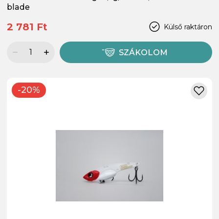
blade
2 781 Ft
Külső raktáron
SZÁKOLOM
-20%