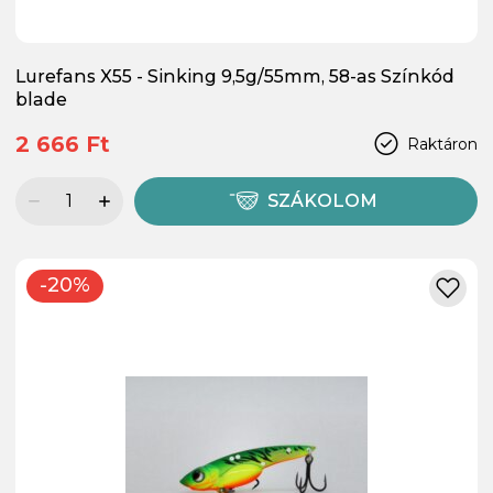
Lurefans X55 - Sinking 9,5g/55mm, 58-as Színkód
blade
2 666 Ft
Raktáron
SZÁKOLOM
-20%