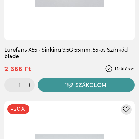
Lurefans X55 - Sinking 9,5G 55mm, 55-ös Színkód
blade
2 666 Ft
Raktáron
SZÁKOLOM
-20%