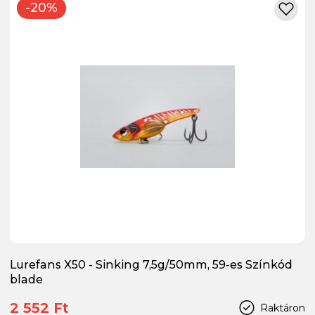
-20%
Lurefans X50 - Sinking 7,5g/50mm, 59-es Színkód
blade
2 552 Ft
Raktáron