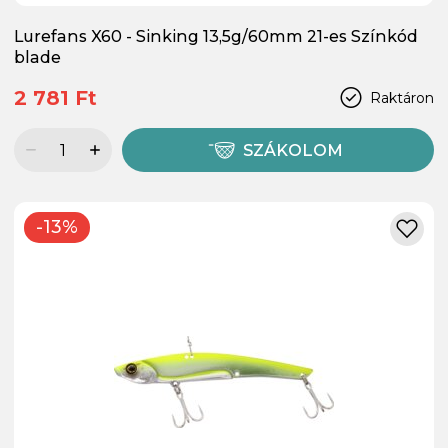
Lurefans X60 - Sinking 13,5g/60mm 21-es Színkód
blade
2 781 Ft
Raktáron
SZÁKOLOM
-13%