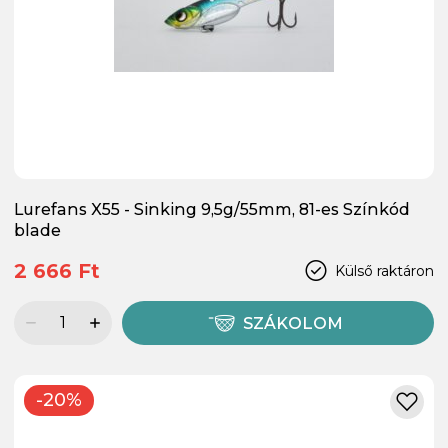
Lurefans X55 - Sinking 9,5g/55mm, 81-es Színkód
blade
2 666 Ft
Külső raktáron
SZÁKOLOM
-20%