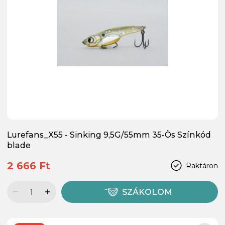
Lurefans_X55 - Sinking 9,5G/55mm 35-Ös Színkód
blade
2 666 Ft
Raktáron
SZÁKOLOM