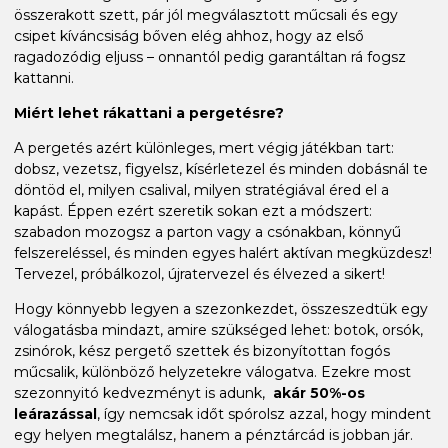
összerakott szett, pár jól megválasztott műcsali és egy
csipet kíváncsiság bőven elég ahhoz, hogy az első
ragadozódig eljuss – onnantól pedig garantáltan rá fogsz
kattanni.
Miért lehet rákattani a pergetésre?
A pergetés azért különleges, mert végig játékban tart:
dobsz, vezetsz, figyelsz, kísérletezel és minden dobásnál te
döntöd el, milyen csalival, milyen stratégiával éred el a
kapást. Éppen ezért szeretik sokan ezt a módszert:
szabadon mozogsz a parton vagy a csónakban, könnyű
felszereléssel, és minden egyes halért aktívan megküzdesz!
Tervezel, próbálkozol, újratervezel és élvezed a sikert!
Hogy könnyebb legyen a szezonkezdet, összeszedtük egy
válogatásba mindazt, amire szükséged lehet: botok, orsók,
zsinórok, kész pergető szettek és bizonyítottan fogós
műcsalik, különböző helyzetekre válogatva. Ezekre most
szezonnyitó kedvezményt is adunk,
akár 50%-os
leárazással
, így nemcsak időt spórolsz azzal, hogy mindent
egy helyen megtalálsz, hanem a pénztárcád is jobban jár.