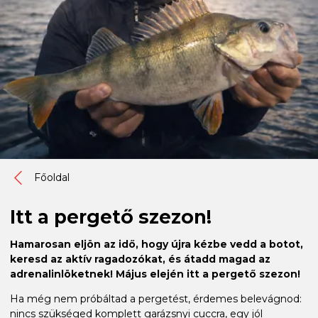
Főoldal
Itt a pergető szezon!
Hamarosan eljön az idő, hogy újra kézbe vedd a botot,
keresd az aktív ragadozókat, és átadd magad az
adrenalinlöketnek! Május elején itt a pergető szezon!
Ha még nem próbáltad a pergetést, érdemes belevágnod:
nincs szükséged komplett garázsnyi cuccra, egy jól