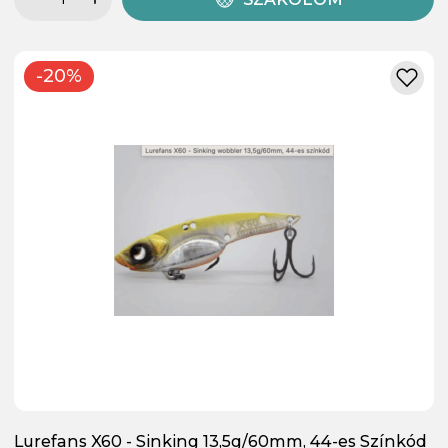
-20%
Lurefans X60 - Sinking 13,5g/60mm, 44-es Színkód