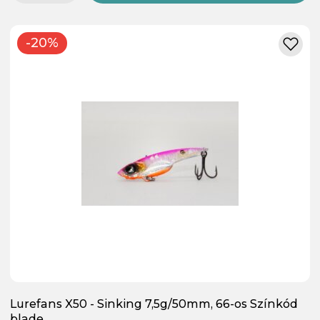
-20%
Lurefans X50 - Sinking 7,5g/50mm, 66-os Színkód
blade