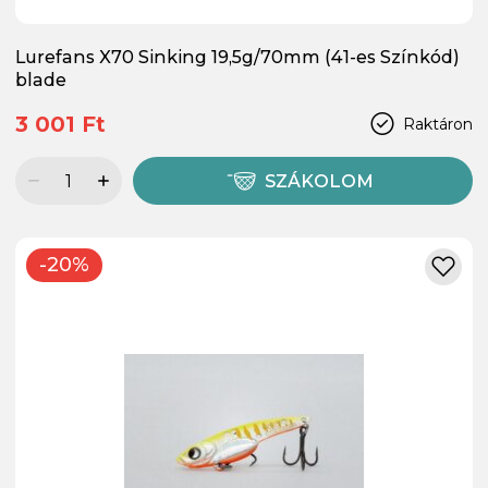
Lurefans X70 Sinking 19,5g/70mm (41-es Színkód)
blade
3 001 Ft
Raktáron
SZÁKOLOM
-20%