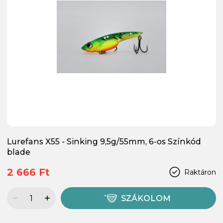
Lurefans X55 - Sinking 9,5g/55mm, 6-os Színkód
blade
2 666 Ft
Raktáron
SZÁKOLOM