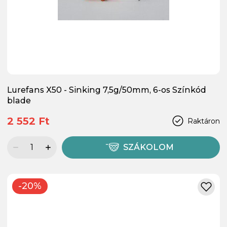
Lurefans X50 - Sinking 7,5g/50mm, 6-os Színkód
blade
2 552 Ft
Raktáron
SZÁKOLOM
-20%