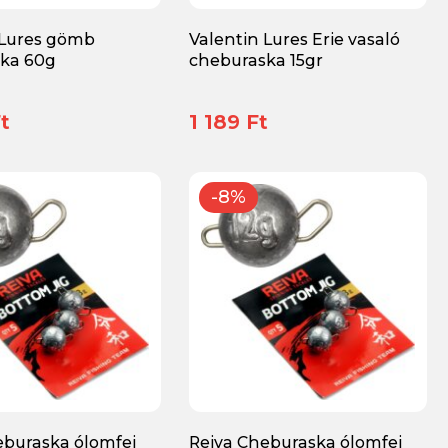
 Lures gömb
Valentin Lures Erie vasaló
ka 60g
cheburaska 15gr
t
1 189 Ft
-8%
eburaska ólomfej
Reiva Cheburaska ólomfej