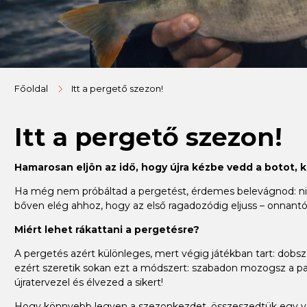
Főoldal
Itt a pergető szezon!
Itt a pergető szezon!
Hamarosan eljön az idő, hogy újra kézbe vedd a botot, 
Ha még nem próbáltad a pergetést, érdemes belevágnod: nincs
bőven elég ahhoz, hogy az első ragadozódig eljuss – onnantól
Miért lehet rákattani a pergetésre?
A pergetés azért különleges, mert végig játékban tart: dobsz, 
ezért szeretik sokan ezt a módszert: szabadon mozogsz a par
újratervezel és élvezed a sikert!
Hogy könnyebb legyen a szezonkezdet, összeszedtük egy válo