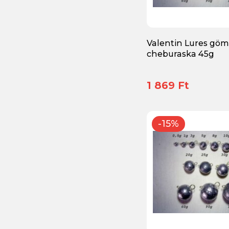
Horog
(360)
Kapocs, Forgó, Gyorskapocs, Not a Knot
(15)
Valentin Lures gö
Kesztyű
(1)
cheburaska 45g
Körforgó villantó
(27)
1 869 Ft
Krimpelő cső
(1)
Mérleg, mérőszalag
(1)
-15%
Műcsalis doboz
(20)
Műlegyezés kiegészítői
(1)
Övtáska, Oldaltáska
(2)
Pergető táska
(11)
Pilker, balin ólom
(5)