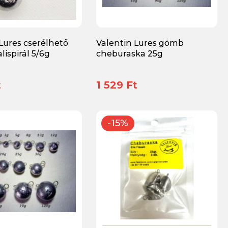
Lures cserélhető
Valentin Lures gömb
lispirál 5/6g
cheburaska 25g
t
1 529 Ft
-15%