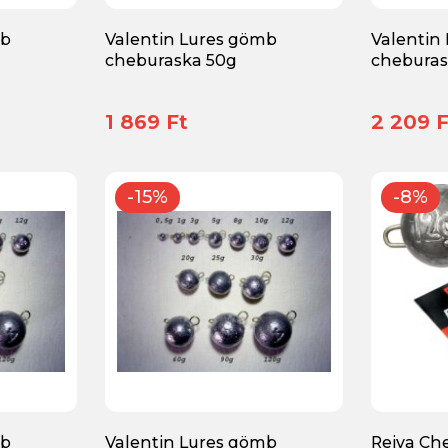
mb
Valentin Lures gömb
Valentin
cheburaska 50g
cheburas
1 869 Ft
2 209 F
-15%
-8%
mb
Valentin Lures gömb
Reiva Ch