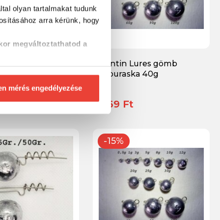
tal olyan tartalmakat tudunk
tosításához
arra kérünk, hogy
kor megváltoztathatod a
 Lures gömb
Valentin Lures gömb
ka 35g
cheburaska 40g
en mérés engedélyezése
t
1 869 Ft
-15%