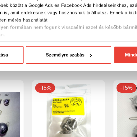
bbek között a Google Ads és Facebook Ads hirdetéseinkhez, ezál
n is, amit érdekesnek vagy hasznosnak találhatsz. Ennek a biz
en mérés használatát.
yen formában nem fogunk visszaélni ezzel és később bármi
an.
mb
Valentin Lures gömb
Valentin
cheburaska 6g
cheburas
tása
Személyre szabás
Mind
1 359 Ft
1 699 F
-15%
-15%