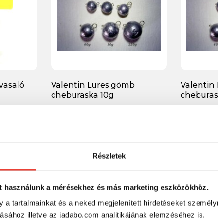
 vasaló
Valentin Lures gömb
Valentin
cheburaska 10g
cheburas
1 359 Ft
1 359 F
Részletek
-15%
-15%
t használunk a mérésekhez és más marketing eszközökhöz.
y a tartalmainkat és a neked megjelenített hirdetéseket személy
tásához illetve az jadabo.com analitikájának elemzéséhez is.