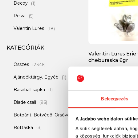
Decoy
(1)
Reiva
(5)
Valentin Lures
(18)
KATEGÓRIÁK
Valentin Lures Erie
cheburaska 6gr
Összes
(2346)
Ajándéktárgy, Egyéb
(1)
1 189 Ft
Baseball sapka
(1)
Beleegyezés
-15%
Blade csali
(96)
Botpánt, Botvédő, Orsóvédő
(1)
A Jadabo weboldalon sütike
Bottáska
(3)
A sütik segítenek abban, hog
a közösségi funkciók biztosí