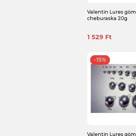
Plasztikcsali
(776)
Valentin Lures gö
Pontymatrac, Pontybölcső
(1)
cheburaska 20g
Póló
(1)
1 529 Ft
Pulóver
(1)
Ragadozóhalas horgászat kellékei
(44)
-15%
Ragadozóhalas merítő
(5)
Rákok, egyéb kreatúrák
(3)
Spinnerbait
(33)
Szerelék tartó, Előke tartó
(1)
Szett
(3)
Szúnyog riasztó
(2)
Valentin Lures gö