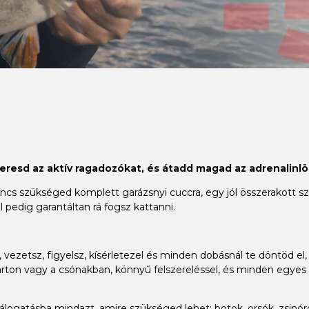
keresd az aktív ragadozókat, és átadd magad az adrenalinlö
 szükséged komplett garázsnyi cuccra, egy jól összerakott szet
 pedig garantáltan rá fogsz kattanni.
vezetsz, figyelsz, kísérletezel és minden dobásnál te döntöd el, 
ton vagy a csónakban, könnyű felszereléssel, és minden egyes h
gatásba mindazt, amire szükséged lehet: botok, orsók, zsinórok