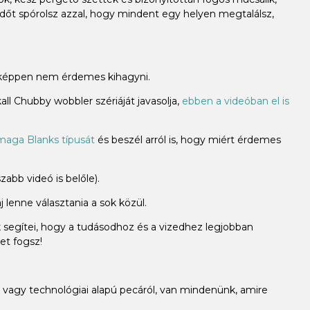
időt spórolsz azzal, hogy mindent egy helyen megtalálsz,
miképpen nem érdemes kihagyni.
ll Chubby wobbler szériáját javasolja,
ebben a videóban el is
aga Blanks típusát
és beszél arról is, hogy miért érdemes
abb videó is belőle).
 lenne választania a sok közül.
k segítei, hogy a tudásodhoz és a vizedhez legjobban
et fogsz!
vagy technológiai alapú pecáról, van mindenünk, amire