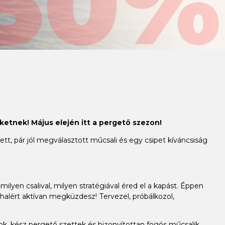
ketnek! Május elején itt a pergető szezon!
t, pár jól megválasztott műcsali és egy csipet kíváncsiság
milyen csalival, milyen stratégiával éred el a kapást. Éppen
alért aktívan megküzdesz! Tervezel, próbálkozol,
, kész pergető szettek és bizonyítottan fogós műcsalik,