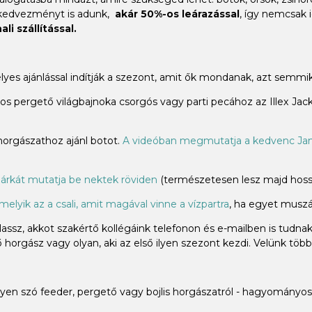
 kedvezményt is adunk,
akár 50%-os leárazással
, így nemcsak 
li szállítással.
élyes ajánlással indítják a szezont, amit ők mondanak, azt sem
 pergető világbajnoka csorgós vagy parti pecához az Illex Jacka
 horgászathoz ajánl botot.
A videóban megmutatja a kedvenc Jam
árkát mutatja be nektek röviden
(természetesen lesz majd hossz
melyik az a csali, amit magával vinne a vízpartra
, ha egyet muszáj
ssz, akkot szakértő kollégáink telefonon és e-mailben is tudna
horgász vagy olyan, aki az első ilyen szezont kezdi. Velünk több
n szó feeder, pergető vagy bojlis horgászatról - hagyományos 