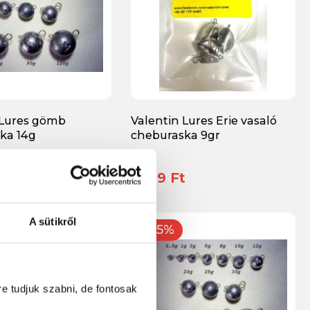
 Lures gömb
Valentin Lures Erie vasaló
ka 14g
cheburaska 9gr
t
1 189 Ft
A sütikről
-15%
re tudjuk szabni, de fontosak