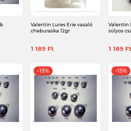
mb
Valentin Lures Erie vasaló
Valentin 
cheburaska 12gr
súlyos csa
1 189 Ft
1 189 F
-15%
-15%