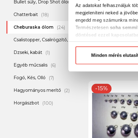
Bullet súly, Drop Shot ólom
(7)
Az adatokat felhasználjuk tö
megjeleníteni neked a jövőbe
Chatterbait
(18)
engedd meg számunkra mind
Cheburaska ólom
(24)
Természetesen
soha semmil
döntésed ezzel kapcsolatb
Valentin Lures gö
Csalistopper, Csalirögzítő, Csalitüske
(1)
Előre is köszönjük!
cheburaska 8g
Dzseki, kabát
(1)
Minden mérés elutasí
1 359 Ft
Egyéb műcsalis
(6)
Fogó, Kés, Olló
(7)
-15%
Hagyományos merítő
(2)
Horgászbot
(100)
Horgászláda és kiegészítők
(2)
Horgászorsó
(50)