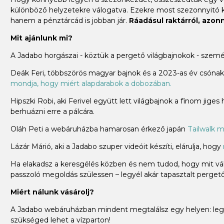
különböző helyzetekre válogatva. Ezekre most szezonnyitó
hanem a pénztárcád is jobban jár.
Ráadásul raktárról, azonna
Mit ajánlunk mi?
A Jadabo horgászai - köztük a pergető világbajnokok - szem
Deák Feri, többszörös magyar bajnok és a 2023-as év csónakos
mondja, hogy miért alapdarabok a dobozában.
Hipszki Robi, aki Ferivel együtt lett világbajnok a finom jiges
berhuázni erre a pálcára.
Oláh Peti a webáruházba hamarosan érkező japán
Tailwalk m
Lázár Márió, aki a Jadabo szuper videóit készíti, elárulja, hogy
Ha elakadsz a keresgélés közben és nem tudod, hogy mit vála
passzoló megoldás szülessen – legyél akár tapasztalt pergető 
Miért nálunk vásárolj?
A Jadabo webáruházban mindent megtalálsz egy helyen: legye
szükséged lehet a vízparton!