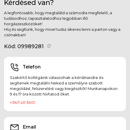
Kérdésed van?
A legfontosabb, hogy megtaláld a számodra megfelelő, a
tudásodhoz, tapasztalatodhoz legjobban illő
horgászeszközöket!
Hívj és segítünk, hogy mivel tudsz sikeres lenni a parton vagy a
csónakban!
Kód:
09989281
Telefon
Szakértő kollégáink válaszolnak a kérdéseidre és
segítenek megtalálni Neked a személyre szabott
megoldást, felszerelést vagy kiegészítőt! Munkanapokon
9 és 17 óra között hívhatod őket.
+36/1 411 3601
Email