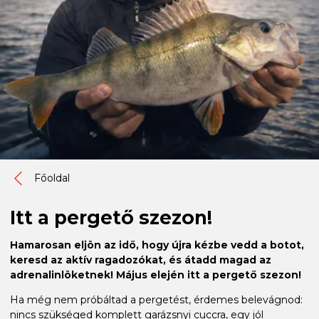
Főoldal
Itt a pergető szezon!
Hamarosan eljön az idő, hogy újra kézbe vedd a botot,
keresd az aktív ragadozókat, és átadd magad az
adrenalinlöketnek! Május elején itt a pergető szezon!
Ha még nem próbáltad a pergetést, érdemes belevágnod:
nincs szükséged komplett garázsnyi cuccra, egy jól