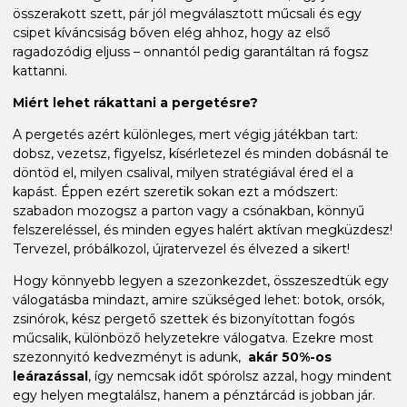
összerakott szett, pár jól megválasztott műcsali és egy
csipet kíváncsiság bőven elég ahhoz, hogy az első
ragadozódig eljuss – onnantól pedig garantáltan rá fogsz
kattanni.
Miért lehet rákattani a pergetésre?
A pergetés azért különleges, mert végig játékban tart:
dobsz, vezetsz, figyelsz, kísérletezel és minden dobásnál te
döntöd el, milyen csalival, milyen stratégiával éred el a
kapást. Éppen ezért szeretik sokan ezt a módszert:
szabadon mozogsz a parton vagy a csónakban, könnyű
felszereléssel, és minden egyes halért aktívan megküzdesz!
Tervezel, próbálkozol, újratervezel és élvezed a sikert!
Hogy könnyebb legyen a szezonkezdet, összeszedtük egy
válogatásba mindazt, amire szükséged lehet: botok, orsók,
zsinórok, kész pergető szettek és bizonyítottan fogós
műcsalik, különböző helyzetekre válogatva. Ezekre most
szezonnyitó kedvezményt is adunk,
akár 50%-os
leárazással
, így nemcsak időt spórolsz azzal, hogy mindent
egy helyen megtalálsz, hanem a pénztárcád is jobban jár.