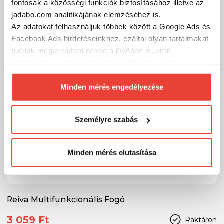
fontosak a közösségi funkciók biztosításához illetve az
jadabo.com analitikájának elemzéséhez is.
-33%
Az adatokat felhasználjuk többek között a Google Ads és
Facebook Ads hirdetéseinkhez, ezáltal olyan tartalmakat
tudunk megjeleníteni neked a jövőben is, amit
érdekesnek vagy hasznosnak találhatsz. Ennek a
biztosításához
arra kérünk, hogy engedd meg
számunkra minden mérés használatát.
Minden mérés engedélyezése
Természetesen
soha semmilyen formában nem fogunk
visszaélni ezzel és később bármikor
Személyre szabás
megváltoztathatod a döntésed ezzel kapcsolatban.
Előre is köszönjük!
Minden mérés elutasítása
Reiva Multifunkcionális Fogó
3 059 Ft
Raktáron