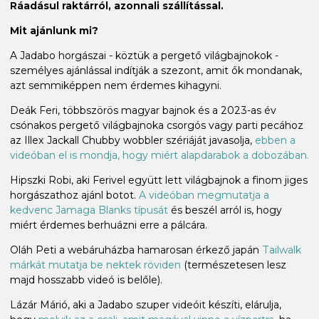
Ráadásul raktárról, azonnali szállítással.
Mit ajánlunk mi?
A Jadabo horgászai - köztük a pergető világbajnokok -
személyes ajánlással indítják a szezont, amit ők mondanak,
azt semmiképpen nem érdemes kihagyni.
Deák Feri, többszörös magyar bajnok és a 2023-as év
csónakos pergető világbajnoka csorgós vagy parti pecához
az Illex Jackall Chubby wobbler szériáját javasolja,
ebben a
videóban el is mondja, hogy miért alapdarabok a dobozában.
Hipszki Robi, aki Ferivel együtt lett világbajnok a finom jiges
horgászathoz ajánl botot.
A videóban megmutatja a
kedvenc Jamaga Blanks típusát
és beszél arról is, hogy
miért érdemes berhuázni erre a pálcára.
Oláh Peti a webáruházba hamarosan érkező japán
Tailwalk
márkát mutatja be nektek röviden
(természetesen lesz
majd hosszabb videó is belőle).
Lázár Márió, aki a Jadabo szuper videóit készíti, elárulja,