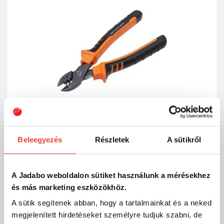
Beleegyezés
Részletek
A sütikről
Savage Gear MP CUT and CRIMP PLIERS 16CM
4 340 Ft
A Jadabo weboldalon sütiket használunk a mérésekhez
Raktáron
és más marketing eszközökhöz.
SZÁKOLOM
A sütik segítenek abban, hogy a tartalmainkat és a neked
megjelenített hirdetéseket személyre tudjuk szabni, de