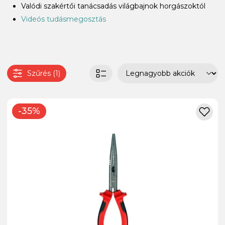
Valódi szakértői tanácsadás világbajnok horgászoktól
Videós tudásmegosztás
Szűrés (1)
-35%