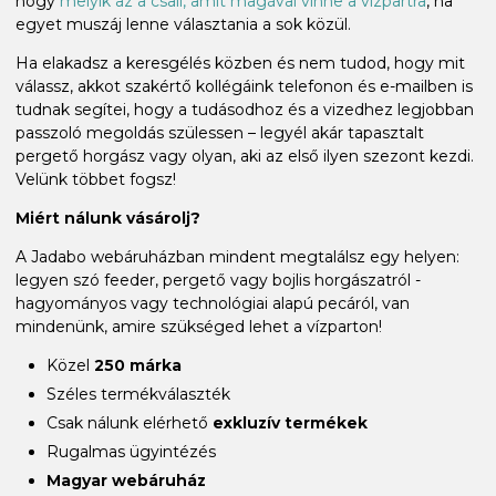
hogy
melyik az a csali, amit magával vinne a vízpartra
, ha
egyet muszáj lenne választania a sok közül.
Ha elakadsz a keresgélés közben és nem tudod, hogy mit
válassz, akkot szakértő kollégáink telefonon és e-mailben is
tudnak segítei, hogy a tudásodhoz és a vizedhez legjobban
passzoló megoldás szülessen – legyél akár tapasztalt
pergető horgász vagy olyan, aki az első ilyen szezont kezdi.
Velünk többet fogsz!
Miért nálunk vásárolj?
A Jadabo webáruházban mindent megtalálsz egy helyen:
legyen szó feeder, pergető vagy bojlis horgászatról -
hagyományos vagy technológiai alapú pecáról, van
mindenünk, amire szükséged lehet a vízparton!
Közel
250 márka
Széles termékválaszték
Csak nálunk elérhető
exkluzív termékek
Rugalmas ügyintézés
Magyar webáruház