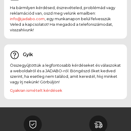
Ha bármilyen kérdésed, észrevételed, problémád vagy
reklamációd van, oszd meg velünk emailben:
info@jadabo.com
, egy munkanapon belül felvesszük
Veled a kapcsolatot! Ha megadod a telefonszámodat,
visszahívunk!
Gyik
Összegyűjtöttük a legfontosabb kérdéseket és válaszokat
a weboldalról és a JADABO-ról. Böngészd őket kedved
szerint, ha esetleg nem találod, amit kerestél, hívj minket
vagy írj nekünk! Görbüljön!
Gyakran ismételt kérdések