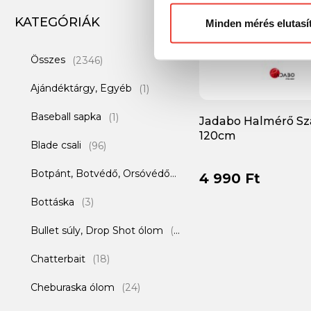
KATEGÓRIÁK
Minden mérés elutasí
Összes
(2346)
Ajándéktárgy, Egyéb
(1)
Baseball sapka
(1)
Jadabo Halmérő Sz
120cm
Blade csali
(96)
Botpánt, Botvédő, Orsóvédő
(1)
4 990 Ft
Bottáska
(3)
Bullet súly, Drop Shot ólom
(7)
Chatterbait
(18)
Cheburaska ólom
(24)