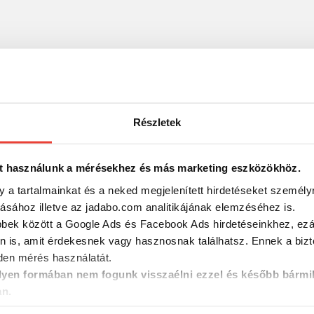
Részletek
t használunk a mérésekhez és más marketing eszközökhöz.
y a tartalmainkat és a neked megjelenített hirdetéseket személy
tásához illetve az jadabo.com analitikájának elemzéséhez is.
bbek között a Google Ads és Facebook Ads hirdetéseinkhez, ezál
n is, amit érdekesnek vagy hasznosnak találhatsz. Ennek a biz
en mérés használatát.
yen formában nem fogunk visszaélni ezzel és később bármi
an.