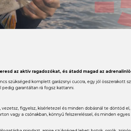
keresd az aktív ragadozókat, és átadd magad az adrenalinlö
 szükséged komplett garázsnyi cuccra, egy jól összerakott szet
 pedig garantáltan rá fogsz kattanni.
vezetsz, figyelsz, kísérletezel és minden dobásnál te döntöd el, 
ton vagy a csónakban, könnyű felszereléssel, és minden egyes h
gatásba mindazt, amire szükséged lehet: botok, orsók, zsinórok