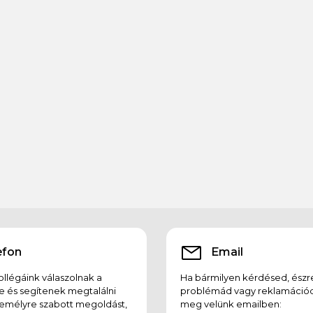
efon
Email
llégáink válaszolnak a
Ha bármilyen kérdésed, észr
e és segítenek megtalálni
problémád vagy reklamációd
emélyre szabott megoldást,
meg velünk emailben: