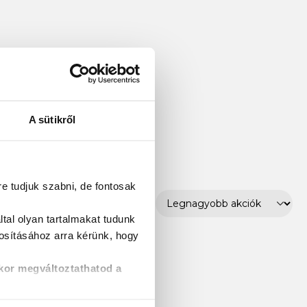
A sütikről
re tudjuk szabni, de fontosak
tal olyan tartalmakat tudunk
tosításához
arra kérünk, hogy
kor megváltoztathatod a