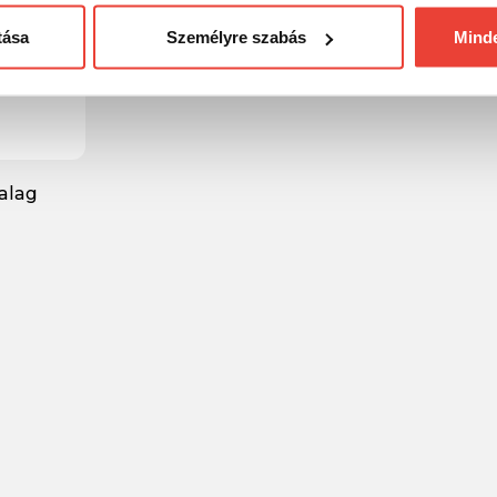
tása
Személyre szabás
Mind
alag