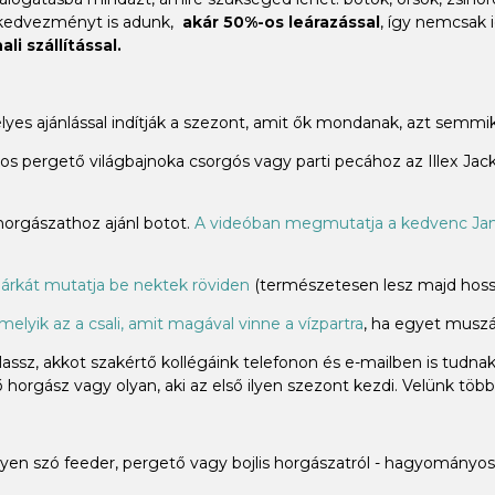
 kedvezményt is adunk,
akár 50%-os leárazással
, így nemcsak 
li szállítással.
élyes ajánlással indítják a szezont, amit ők mondanak, azt sem
 pergető világbajnoka csorgós vagy parti pecához az Illex Jacka
 horgászathoz ajánl botot.
A videóban megmutatja a kedvenc Jam
árkát mutatja be nektek röviden
(természetesen lesz majd hossz
melyik az a csali, amit magával vinne a vízpartra
, ha egyet muszáj
ssz, akkot szakértő kollégáink telefonon és e-mailben is tudna
horgász vagy olyan, aki az első ilyen szezont kezdi. Velünk több
n szó feeder, pergető vagy bojlis horgászatról - hagyományos 