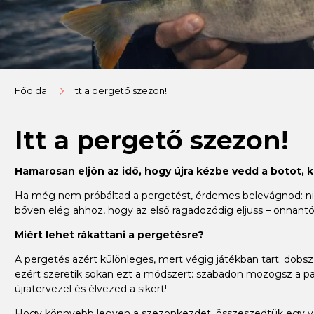
Főoldal
Itt a pergető szezon!
Itt a pergető szezon!
Hamarosan eljön az idő, hogy újra kézbe vedd a botot, 
Ha még nem próbáltad a pergetést, érdemes belevágnod: nincs
bőven elég ahhoz, hogy az első ragadozódig eljuss – onnantól
Miért lehet rákattani a pergetésre?
A pergetés azért különleges, mert végig játékban tart: dobsz, 
ezért szeretik sokan ezt a módszert: szabadon mozogsz a par
újratervezel és élvezed a sikert!
Hogy könnyebb legyen a szezonkezdet, összeszedtük egy válo