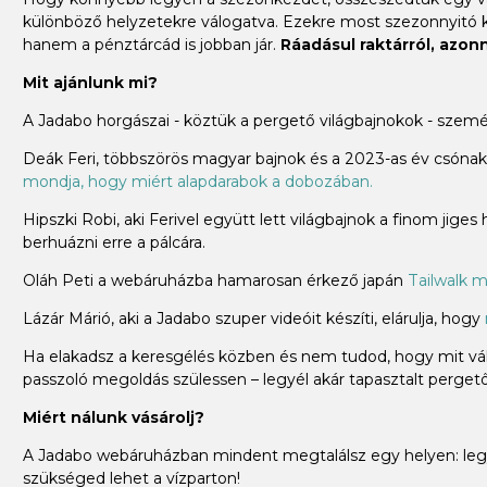
különböző helyzetekre válogatva. Ezekre most szezonnyitó
hanem a pénztárcád is jobban jár.
Ráadásul raktárról, azonna
Mit ajánlunk mi?
A Jadabo horgászai - köztük a pergető világbajnokok - szem
Deák Feri, többszörös magyar bajnok és a 2023-as év csónakos
mondja, hogy miért alapdarabok a dobozában.
Hipszki Robi, aki Ferivel együtt lett világbajnok a finom jiges
berhuázni erre a pálcára.
Oláh Peti a webáruházba hamarosan érkező japán
Tailwalk m
Lázár Márió, aki a Jadabo szuper videóit készíti, elárulja, hogy
Ha elakadsz a keresgélés közben és nem tudod, hogy mit vála
passzoló megoldás szülessen – legyél akár tapasztalt pergető 
Miért nálunk vásárolj?
A Jadabo webáruházban mindent megtalálsz egy helyen: legye
szükséged lehet a vízparton!