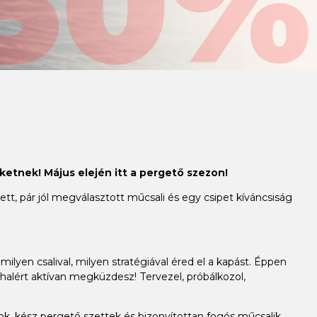
ketnek! Május elején itt a pergető szezon!
t, pár jól megválasztott műcsali és egy csipet kíváncsiság
milyen csalival, milyen stratégiával éred el a kapást. Éppen
alért aktívan megküzdesz! Tervezel, próbálkozol,
, kész pergető szettek és bizonyítottan fogós műcsalik,