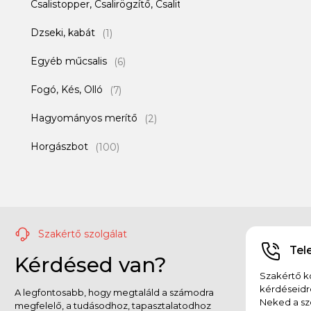
Csalistopper, Csalirögzítő, Csalitüske
(1)
Dzseki, kabát
(1)
Egyéb műcsalis
(6)
Fogó, Kés, Olló
(7)
Hagyományos merítő
(2)
Horgászbot
(100)
Horgászláda és kiegészítők
(2)
Horgászorsó
(50)
Horog
(360)
Szakértő szolgálat
Tel
Kérdésed van?
Kapocs, Forgó, Gyorskapocs, Not a Knot
(15)
Szakértő ko
Kesztyű
kérdéseidr
(1)
A legfontosabb, hogy megtaláld a számodra
Neked a sz
megfelelő, a tudásodhoz, tapasztalatodhoz