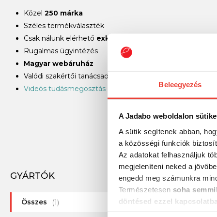
Közel
250 márka
Széles termékválaszték
Csak nálunk elérhető
exkluzív termékek
Rugalmas ügyintézés
Magyar webáruház
Valódi szakértői tanácsadás világbajnok horgászoktól
Beleegyezés
Videós tudásmegosztás
A Jadabo weboldalon sütike
A sütik segítenek abban, hog
a közösségi funkciók biztosí
Az adatokat felhasználjuk tö
megjeleníteni neked a jövőbe
GYÁRTÓK
engedd meg számunkra mind
Természetesen
soha semmil
döntésed ezzel kapcsolatb
Összes
(1)
Előre is köszönjük!