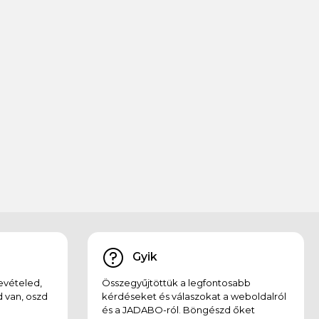
Gyik
evételed,
Összegyűjtöttük a legfontosabb
 van, oszd
kérdéseket és válaszokat a weboldalról
és a JADABO-ról. Böngészd őket