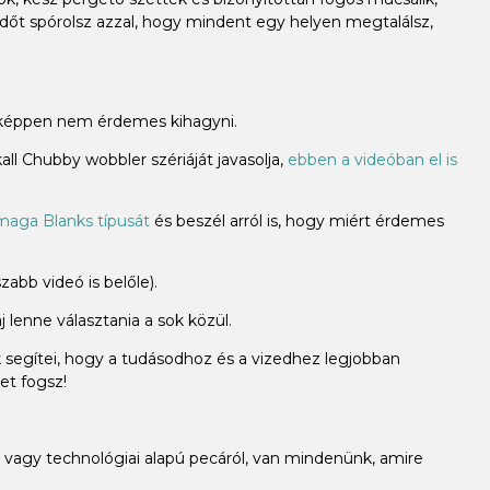
időt spórolsz azzal, hogy mindent egy helyen megtalálsz,
miképpen nem érdemes kihagyni.
ll Chubby wobbler szériáját javasolja,
ebben a videóban el is
aga Blanks típusát
és beszél arról is, hogy miért érdemes
abb videó is belőle).
 lenne választania a sok közül.
k segítei, hogy a tudásodhoz és a vizedhez legjobban
et fogsz!
vagy technológiai alapú pecáról, van mindenünk, amire