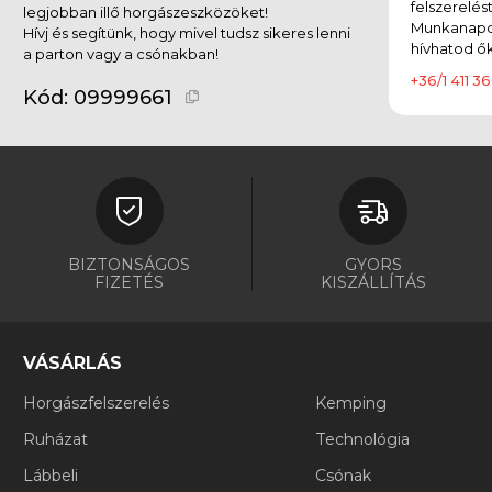
felszerelés
Körforgó villantó
(27)
legjobban illő horgászeszközöket!
Munkanapok
Hívj és segítünk, hogy mivel tudsz sikeres lenni
hívhatod ők
a parton vagy a csónakban!
Krimpelő cső
(1)
+36/1 411 36
Kód:
09999661
Mérleg, mérőszalag
(1)
Műcsalis doboz
(20)
Műlegyezés kiegészítői
(1)
Övtáska, Oldaltáska
(2)
BIZTONSÁGOS
GYORS
Pergető táska
(11)
FIZETÉS
KISZÁLLÍTÁS
Pilker, balin ólom
(5)
VÁSÁRLÁS
Plasztikcsali
(776)
Horgászfelszerelés
Kemping
Pontymatrac, Pontybölcső
(1)
Ruházat
Technológia
Póló
(1)
Lábbeli
Csónak