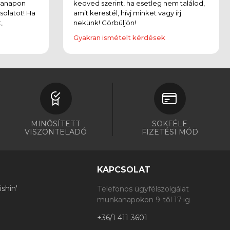
kanapon
kedved szerint, ha esetleg nem találod,
solatot! Ha
amit kerestél, hívj minket vagy írj
,
nekünk! Görbüljön!
Gyakran ismételt kérdések
MINŐSÍTETT
SOKFÉLE
VISZONTELADÓ
FIZETÉSI MÓD
KAPCSOLAT
shin'
Telefonos ügyfélszolgálat
munkanapokon 9-től 17-ig
+36/1 411 3601