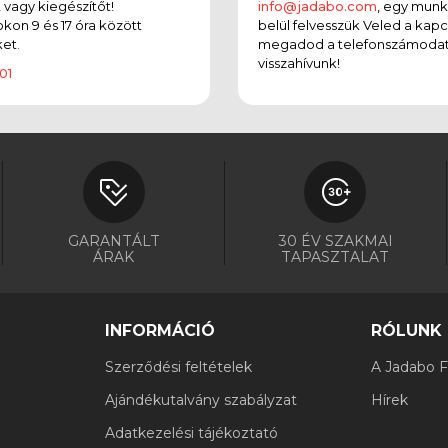
t vagy kiegészítőt!
info@jadabo.com
, egy mun
on 9 és 17 óra között
belül felvesszük Veled a kapc
et.
megadod a telefonszámodat
visszahívunk!
01
GARANTÁLT
30 ÉV SZAKMAI
ÁRAK
TAPASZTALAT
INFORMÁCIÓ
RÓLUNK
Szerződési feltételek
A Jadabo Fi
Ajándékutalvány szabályzat
Hírek
Adatkezelési tájékoztató