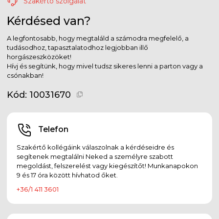
Szakértő szolgálat
Kérdésed van?
A legfontosabb, hogy megtaláld a számodra megfelelő, a
tudásodhoz, tapasztalatodhoz legjobban illő
horgászeszközöket!
Hívj és segítünk, hogy mivel tudsz sikeres lenni a parton vagy a
csónakban!
Kód:
10031670
Telefon
Szakértő kollégáink válaszolnak a kérdéseidre és
segítenek megtalálni Neked a személyre szabott
megoldást, felszerelést vagy kiegészítőt! Munkanapokon
9 és 17 óra között hívhatod őket.
+36/1 411 3601