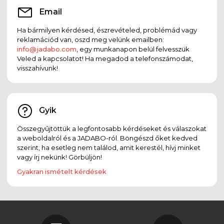
Email
Ha bármilyen kérdésed, észrevételed, problémád vagy
reklamációd van, oszd meg velünk emailben:
info@jadabo.com
, egy munkanapon belül felvesszük
Veled a kapcsolatot! Ha megadod a telefonszámodat,
visszahívunk!
Gyik
Összegyűjtöttük a legfontosabb kérdéseket és válaszokat
a weboldalról és a JADABO-ról. Böngészd őket kedved
szerint, ha esetleg nem találod, amit kerestél, hívj minket
vagy írj nekünk! Görbüljön!
Gyakran ismételt kérdések