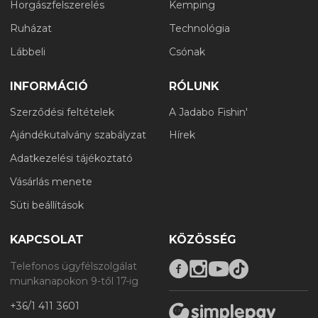
Horgászfelszerelés
Kemping
Ruházat
Technológia
Lábbeli
Csónak
INFORMÁCIÓ
RÓLUNK
Szerződési feltételek
A Jadabo Fishin'
Ajándékutalvány szabályzat
Hírek
Adatkezelési tájékoztató
Vásárlás menete
Süti beállítások
KAPCSOLAT
KÖZÖSSÉG
Telefonos ügyfélszolgálat
munkanapokon 9-től 17-ig
+36/1 411 3601