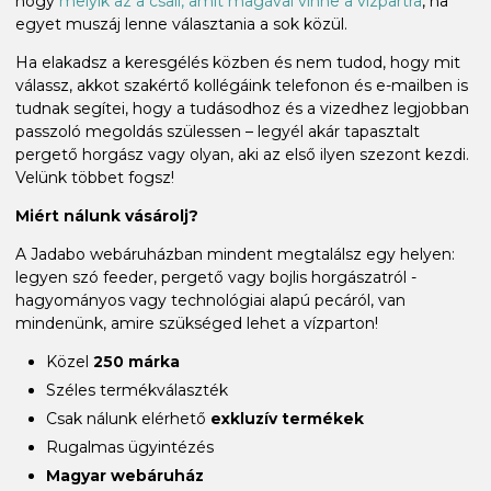
hogy
melyik az a csali, amit magával vinne a vízpartra
, ha
egyet muszáj lenne választania a sok közül.
Ha elakadsz a keresgélés közben és nem tudod, hogy mit
válassz, akkot szakértő kollégáink telefonon és e-mailben is
tudnak segítei, hogy a tudásodhoz és a vizedhez legjobban
passzoló megoldás szülessen – legyél akár tapasztalt
pergető horgász vagy olyan, aki az első ilyen szezont kezdi.
Velünk többet fogsz!
Miért nálunk vásárolj?
A Jadabo webáruházban mindent megtalálsz egy helyen:
legyen szó feeder, pergető vagy bojlis horgászatról -
hagyományos vagy technológiai alapú pecáról, van
mindenünk, amire szükséged lehet a vízparton!
Közel
250 márka
Széles termékválaszték
Csak nálunk elérhető
exkluzív termékek
Rugalmas ügyintézés
Magyar webáruház