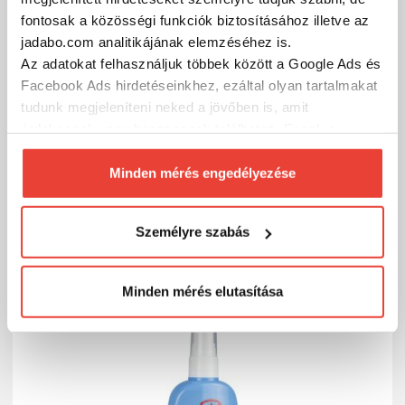
fontosak a közösségi funkciók biztosításához illetve az
jadabo.com analitikájának elemzéséhez is.
Az adatokat felhasználjuk többek között a Google Ads és
Facebook Ads hirdetéseinkhez, ezáltal olyan tartalmakat
tudunk megjeleníteni neked a jövőben is, amit
MFF Citronella Szúnyogriasztó Spray 100ml
érdekesnek vagy hasznosnak találhatsz. Ennek a
biztosításához
arra kérünk, hogy engedd meg
1 881 Ft
Raktáron
számunkra minden mérés használatát.
Minden mérés engedélyezése
Természetesen
soha semmilyen formában nem fogunk
SZÁKOLOM
visszaélni ezzel és később bármikor
Személyre szabás
megváltoztathatod a döntésed ezzel kapcsolatban.
Előre is köszönjük!
Minden mérés elutasítása