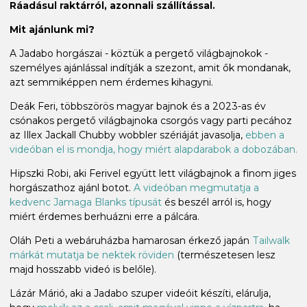
Ráadásul raktárról, azonnali szállítással.
Mit ajánlunk mi?
A Jadabo horgászai - köztük a pergető világbajnokok -
személyes ajánlással indítják a szezont, amit ők mondanak,
azt semmiképpen nem érdemes kihagyni.
Deák Feri, többszörös magyar bajnok és a 2023-as év
csónakos pergető világbajnoka csorgós vagy parti pecához
az Illex Jackall Chubby wobbler szériáját javasolja,
ebben a
videóban el is mondja, hogy miért alapdarabok a dobozában.
Hipszki Robi, aki Ferivel együtt lett világbajnok a finom jiges
horgászathoz ajánl botot.
A videóban megmutatja a
kedvenc Jamaga Blanks típusát
és beszél arról is, hogy
miért érdemes berhuázni erre a pálcára.
Oláh Peti a webáruházba hamarosan érkező japán
Tailwalk
márkát mutatja be nektek röviden
(természetesen lesz
majd hosszabb videó is belőle).
Lázár Márió, aki a Jadabo szuper videóit készíti, elárulja,