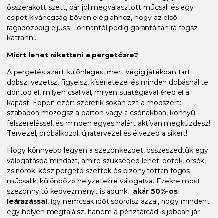
összerakott szett, pár jól megválasztott műcsali és egy
csipet kíváncsiság bőven elég ahhoz, hogy az első
ragadozódig eljuss – onnantól pedig garantáltan rá fogsz
kattanni.
Miért lehet rákattani a pergetésre?
A pergetés azért különleges, mert végig játékban tart:
dobsz, vezetsz, figyelsz, kísérletezel és minden dobásnál te
döntöd el, milyen csalival, milyen stratégiával éred el a
kapást. Éppen ezért szeretik sokan ezt a módszert:
szabadon mozogsz a parton vagy a csónakban, könnyű
felszereléssel, és minden egyes halért aktívan megküzdesz!
Tervezel, próbálkozol, újratervezel és élvezed a sikert!
Hogy könnyebb legyen a szezonkezdet, összeszedtük egy
válogatásba mindazt, amire szükséged lehet: botok, orsók,
zsinórok, kész pergető szettek és bizonyítottan fogós
műcsalik, különböző helyzetekre válogatva. Ezekre most
szezonnyitó kedvezményt is adunk,
akár 50%-os
leárazással
, így nemcsak időt spórolsz azzal, hogy mindent
egy helyen megtalálsz, hanem a pénztárcád is jobban jár.