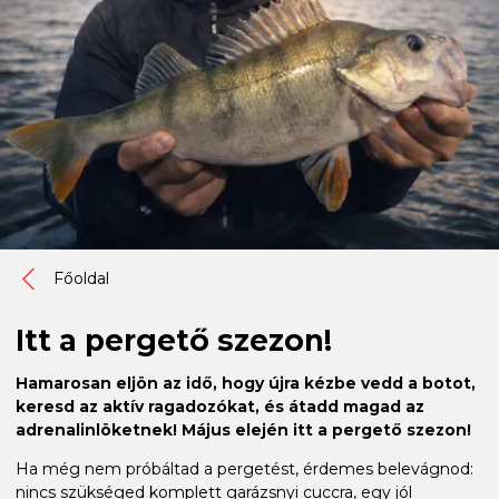
Főoldal
Itt a pergető szezon!
Hamarosan eljön az idő, hogy újra kézbe vedd a botot,
keresd az aktív ragadozókat, és átadd magad az
adrenalinlöketnek! Május elején itt a pergető szezon!
Ha még nem próbáltad a pergetést, érdemes belevágnod:
nincs szükséged komplett garázsnyi cuccra, egy jól