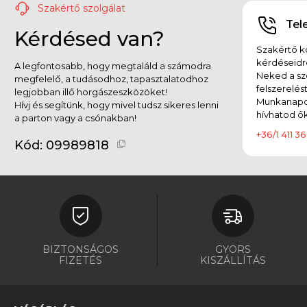
Horog
(360)
Szakértő szolgálat
Tel
Kérdésed van?
Kapocs, Forgó, Gyorskapocs, Not a Knot
(15)
Szakértő ko
Kesztyű
kérdéseidr
(1)
A legfontosabb, hogy megtaláld a számodra
Neked a sz
megfelelő, a tudásodhoz, tapasztalatodhoz
felszerelés
Körforgó villantó
(27)
legjobban illő horgászeszközöket!
Munkanapok
Hívj és segítünk, hogy mivel tudsz sikeres lenni
hívhatod ők
a parton vagy a csónakban!
Krimpelő cső
(1)
+36/1 411 36
Kód:
09989818
Mérleg, mérőszalag
(1)
Műcsalis doboz
(20)
Műlegyezés kiegészítői
(1)
Övtáska, Oldaltáska
(2)
BIZTONSÁGOS
GYORS
Pergető táska
(11)
FIZETÉS
KISZÁLLÍTÁS
Pilker, balin ólom
(5)