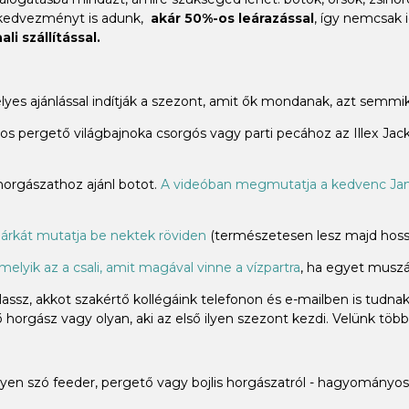
 kedvezményt is adunk,
akár 50%-os leárazással
, így nemcsak 
li szállítással.
élyes ajánlással indítják a szezont, amit ők mondanak, azt sem
 pergető világbajnoka csorgós vagy parti pecához az Illex Jacka
 horgászathoz ajánl botot.
A videóban megmutatja a kedvenc Jam
árkát mutatja be nektek röviden
(természetesen lesz majd hossz
melyik az a csali, amit magával vinne a vízpartra
, ha egyet muszáj
ssz, akkot szakértő kollégáink telefonon és e-mailben is tudna
horgász vagy olyan, aki az első ilyen szezont kezdi. Velünk több
n szó feeder, pergető vagy bojlis horgászatról - hagyományos 