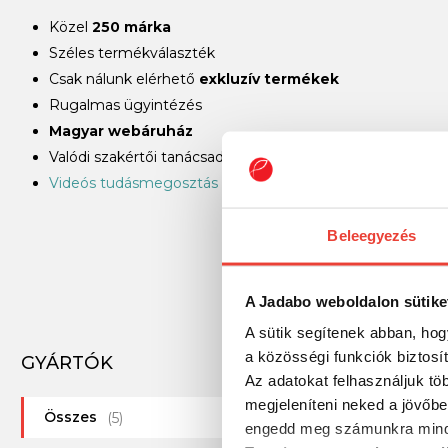
Közel
250 márka
Széles termékválaszték
Csak nálunk elérhető
exkluzív termékek
Rugalmas ügyintézés
Magyar webáruház
Valódi szakértői tanácsadás világbajnok horgászoktól
Videós tudásmegosztás
Beleegyezés
A Jadabo weboldalon sütike
A sütik segítenek abban, hog
a közösségi funkciók biztosí
GYÁRTÓK
-7%
Az adatokat felhasználjuk tö
megjeleníteni neked a jövőbe
Összes
(5)
engedd meg számunkra mind