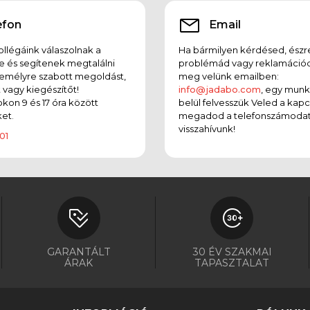
efon
Email
llégáink válaszolnak a
Ha bármilyen kérdésed, észr
e és segítenek megtalálni
problémád vagy reklamációd
emélyre szabott megoldást,
meg velünk emailben:
t vagy kiegészítőt!
info@jadabo.com
, egy mun
on 9 és 17 óra között
belül felvesszük Veled a kapc
et.
megadod a telefonszámodat
visszahívunk!
01
GARANTÁLT
30 ÉV SZAKMAI
ÁRAK
TAPASZTALAT