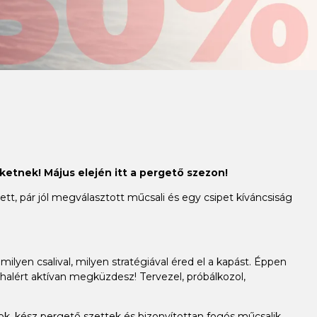
ketnek! Május elején itt a pergető szezon!
t, pár jól megválasztott műcsali és egy csipet kíváncsiság
milyen csalival, milyen stratégiával éred el a kapást. Éppen
alért aktívan megküzdesz! Tervezel, próbálkozol,
, kész pergető szettek és bizonyítottan fogós műcsalik,