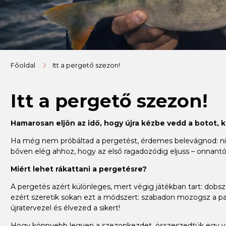
Főoldal
Itt a pergető szezon!
Itt a pergető szezon!
Hamarosan eljön az idő, hogy újra kézbe vedd a botot, 
Ha még nem próbáltad a pergetést, érdemes belevágnod: nincs
bőven elég ahhoz, hogy az első ragadozódig eljuss – onnantól
Miért lehet rákattani a pergetésre?
A pergetés azért különleges, mert végig játékban tart: dobsz, 
ezért szeretik sokan ezt a módszert: szabadon mozogsz a par
újratervezel és élvezed a sikert!
Hogy könnyebb legyen a szezonkezdet, összeszedtük egy válo