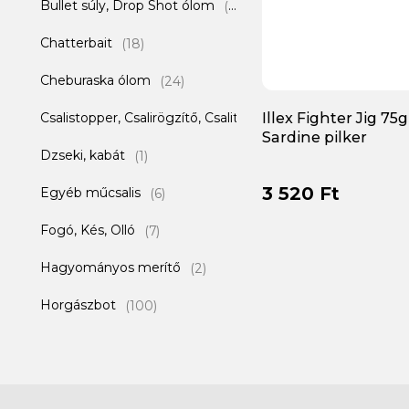
Bullet súly, Drop Shot ólom
(7)
Chatterbait
(18)
Cheburaska ólom
(24)
Illex Fighter Jig 75
Csalistopper, Csalirögzítő, Csalitüske
(1)
Sardine pilker
Dzseki, kabát
(1)
3 520 Ft
Egyéb műcsalis
(6)
Fogó, Kés, Olló
(7)
Hagyományos merítő
(2)
Horgászbot
(100)
Horgászláda és kiegészítők
(2)
Horgászorsó
(50)