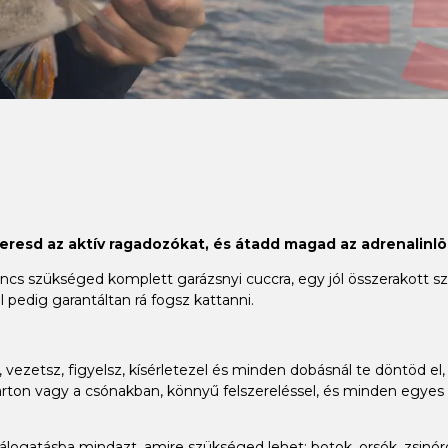
keresd az aktív ragadozókat, és átadd magad az adrenalinlö
 szükséged komplett garázsnyi cuccra, egy jól összerakott szet
 pedig garantáltan rá fogsz kattanni.
vezetsz, figyelsz, kísérletezel és minden dobásnál te döntöd el, 
ton vagy a csónakban, könnyű felszereléssel, és minden egyes h
gatásba mindazt, amire szükséged lehet: botok, orsók, zsinórok