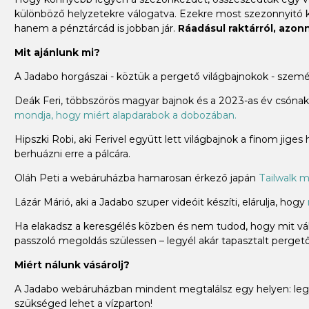
különböző helyzetekre válogatva. Ezekre most szezonnyitó
hanem a pénztárcád is jobban jár.
Ráadásul raktárról, azonna
Mit ajánlunk mi?
A Jadabo horgászai - köztük a pergető világbajnokok - szem
Deák Feri, többszörös magyar bajnok és a 2023-as év csónakos
mondja, hogy miért alapdarabok a dobozában.
Hipszki Robi, aki Ferivel együtt lett világbajnok a finom jiges
berhuázni erre a pálcára.
Oláh Peti a webáruházba hamarosan érkező japán
Tailwalk m
Lázár Márió, aki a Jadabo szuper videóit készíti, elárulja, hogy
Ha elakadsz a keresgélés közben és nem tudod, hogy mit vála
passzoló megoldás szülessen – legyél akár tapasztalt pergető 
Miért nálunk vásárolj?
A Jadabo webáruházban mindent megtalálsz egy helyen: legye
szükséged lehet a vízparton!