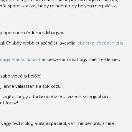
időt spórolsz azzal, hogy mindent egy helyen megtalálsz,
miképpen nem érdemes kihagyni.
ll Chubby wobbler szériáját javasolja,
ebben a videóban el is
aga Blanks típusát
és beszél arról is, hogy miért érdemes
abb videó is belőle).
 lenne választania a sok közül.
k segítei, hogy a tudásodhoz és a vizedhez legjobban
et fogsz!
vagy technológiai alapú pecáról, van mindenünk, amire