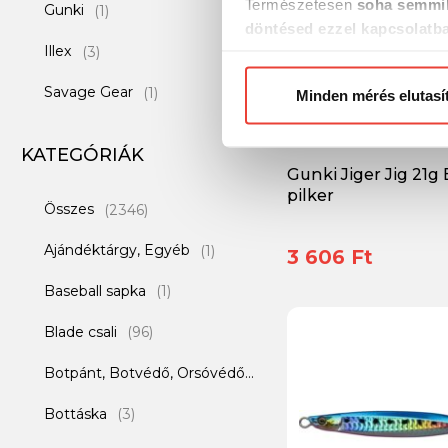
Természetesen
soha semmil
Gunki
(1)
döntésed ezzel kapcsolatb
Illex
(3)
Előre is köszönjük!
Savage Gear
(1)
Minden mérés elutasí
KATEGÓRIÁK
Gunki Jiger Jig 21g 
pilker
Összes
(2346)
Ajándéktárgy, Egyéb
(1)
3 606 Ft
Baseball sapka
(1)
Blade csali
(96)
Botpánt, Botvédő, Orsóvédő
(1)
Bottáska
(3)