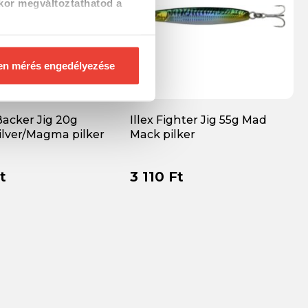
kor megváltoztathatod a
en mérés engedélyezése
 Backer Jig 20g
Illex Fighter Jig 55g Mad
ilver/Magma pilker
Mack pilker
t
3 110 Ft