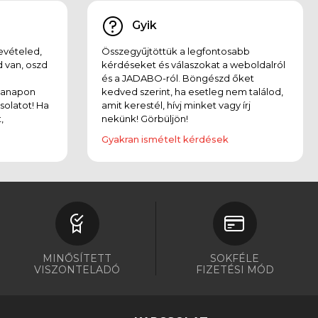
Gyik
evételed,
Összegyűjtöttük a legfontosabb
 van, oszd
kérdéseket és válaszokat a weboldalról
és a JADABO-ról. Böngészd őket
kanapon
kedved szerint, ha esetleg nem találod,
solatot! Ha
amit kerestél, hívj minket vagy írj
,
nekünk! Görbüljön!
Gyakran ismételt kérdések
MINŐSÍTETT
SOKFÉLE
VISZONTELADÓ
FIZETÉSI MÓD