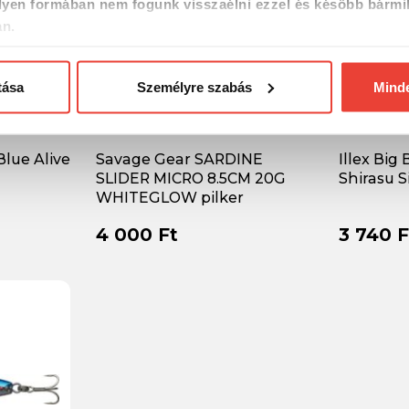
yen formában nem fogunk visszaélni ezzel és később bármi
an.
tása
Személyre szabás
Mind
Blue Alive
Savage Gear SARDINE
Illex Big
SLIDER MICRO 8.5CM 20G
Shirasu S
WHITEGLOW pilker
4 000 Ft
3 740 F