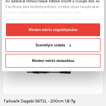
Az adatokat felhasználjuk többek között a Google Ads és
Facebook Ads hirdetéseinkhez, ezáltal olyan tartalmakat
tudunk megjeleníteni neked a jövőben is, amit
-19%
érdekesnek vagy hasznosnak találhatsz. Ennek a
biztosításához
arra kérünk, hogy engedd meg
számunkra minden mérés használatát.
Minden mérés engedélyezése
Természetesen
soha semmilyen formában nem fogunk
visszaélni ezzel és később bármikor
Személyre szabás
megváltoztathatod a döntésed ezzel kapcsolatban.
Előre is köszönjük!
Minden mérés elutasítása
Tailwalk Dageki S672L - 200cm 1,8-7g