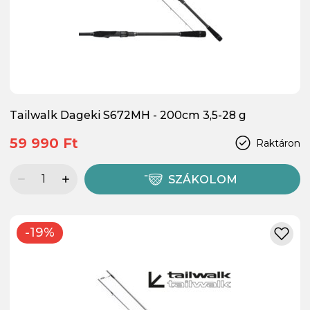
Tailwalk Dageki S672MH - 200cm 3,5-28 g
59 990 Ft
Raktáron
SZÁKOLOM
-19%