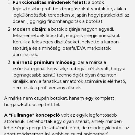
Funkcionalitás mindenek felett:
a botok
fejlesztésébe profi teszthorgászokat vontak be, akik a
legkülönbözőbb terepeken ,a japán hegyi patakoktól az
óceáni jiggingig finomhangolták a botokat.
Modern dizájn:
a botok dizjánja nagyon egyedi,
felismerhetőek letisztult, elegáns megjelenésükről.
Kerülik a felesleges díszítéseket, helyette a karbon
textúrája és a minőségi parafa/EVA markolatok
dominálnak.
Elérhető prémium minőség:
bár a márka a
csúcskategóriát képviseli, stratégiai céljuk volt, hogy a
legmagasabb szintű technológiát olyan árszinten
kínálják, ami a fanatikus amatőrök számára is elérhető,
nem csak a profi versenyzőknek.
A márka nem csupán botokat, hanem egy komplett
horgászkultúrát épített fel.
A "Fullrange" koncepció
volt az egyik legfontosabb
áttörésük. Létrehoztak egy olyan szériát, amely minden
lehetséges pergető szituációt lefed, de mindegyik botot az
adott módszerhez (pl. wobbler, gumi, spinnerbait)