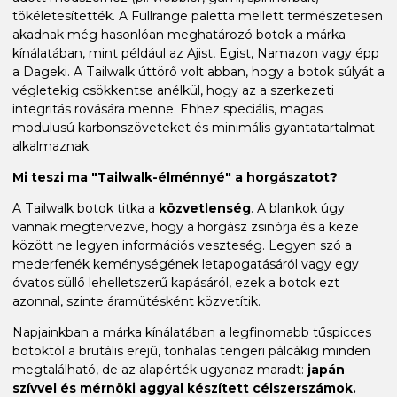
tökéletesítették. A Fullrange paletta mellett természetesen
akadnak még hasonlóan meghatározó botok a márka
kínálatában, mint például az Ajist, Egist, Namazon vagy épp
a Dageki. A Tailwalk úttörő volt abban, hogy a botok súlyát a
végletekig csökkentse anélkül, hogy az a szerkezeti
integritás rovására menne. Ehhez speciális, magas
modulusú karbonszöveteket és minimális gyantatartalmat
alkalmaznak.
Mi teszi ma "Tailwalk-élménnyé" a horgászatot?
A Tailwalk botok titka a
közvetlenség
. A blankok úgy
vannak megtervezve, hogy a horgász zsinórja és a keze
között ne legyen információs veszteség. Legyen szó a
mederfenék keménységének letapogatásáról vagy egy
óvatos süllő lehelletszerű kapásáról, ezek a botok ezt
azonnal, szinte áramütésként közvetítik.
Napjainkban a márka kínálatában a legfinomabb tűspicces
botoktól a brutális erejű, tonhalas tengeri pálcákig minden
megtalálható, de az alapérték ugyanaz maradt:
japán
szívvel és mérnöki aggyal készített célszerszámok.