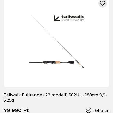
Tailwalk Fullrange ('22 modell) S62UL - 188cm 0,9-
5,25g
79 990 Ft
Raktáron