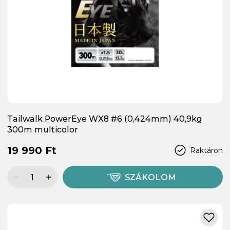
Tailwalk PowerEye WX8 #6 (0,424mm) 40,9kg
300m multicolor
19 990 Ft
Raktáron
SZÁKOLOM