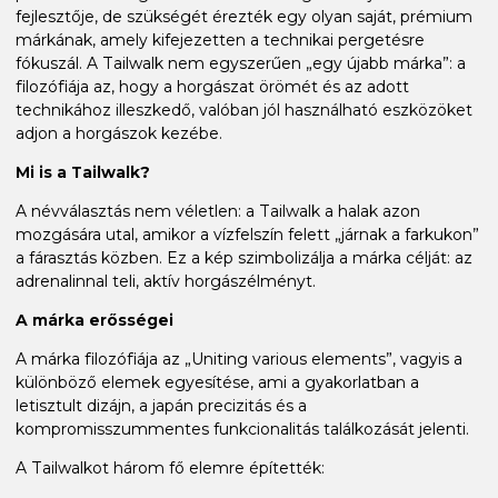
fejlesztője, de szükségét érezték egy olyan saját, prémium
márkának, amely kifejezetten a technikai pergetésre
fókuszál. A Tailwalk nem egyszerűen „egy újabb márka”: a
filozófiája az, hogy a horgászat örömét és az adott
technikához illeszkedő, valóban jól használható eszközöket
adjon a horgászok kezébe.
Mi is a Tailwalk?
A névválasztás nem véletlen: a Tailwalk a halak azon
mozgására utal, amikor a vízfelszín felett „járnak a farkukon”
a fárasztás közben. Ez a kép szimbolizálja a márka célját: az
adrenalinnal teli, aktív horgászélményt.
A márka erősségei
A márka filozófiája az „Uniting various elements”, vagyis a
különböző elemek egyesítése, ami a gyakorlatban a
letisztult dizájn, a japán precizitás és a
kompromisszummentes funkcionalitás találkozását jelenti.
A Tailwalkot három fő elemre építették: