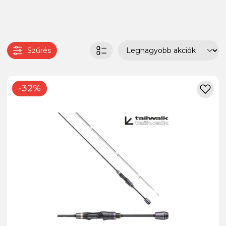
Szűrés
-32%