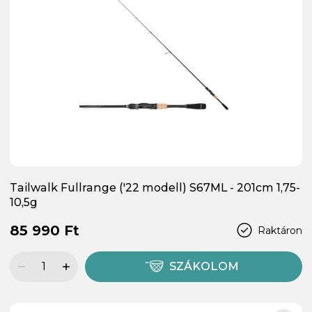
Tailwalk Fullrange ('22 modell) S67ML - 201cm 1,75-
10,5g
85 990 Ft
Raktáron
SZÁKOLOM