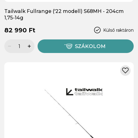
Tailwalk Fullrange ('22 modell) S68MH - 204cm
1,75-14g
82 990 Ft
Külső raktáron
SZÁKOLOM