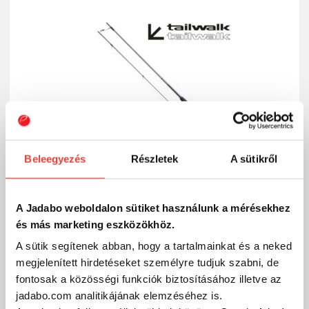
Beleegyezés
Részletek
A sütikről
A Jadabo weboldalon sütiket használunk a mérésekhez
és más marketing eszközökhöz.
Tailwalk Dageki S722M - 220cm 3,5-24 g
A sütik segítenek abban, hogy a tartalmainkat és a neked
59 990 Ft
Külső raktáron
megjelenített hirdetéseket személyre tudjuk szabni, de
fontosak a közösségi funkciók biztosításához illetve az
jadabo.com analitikájának elemzéséhez is.
SZÁKOLOM