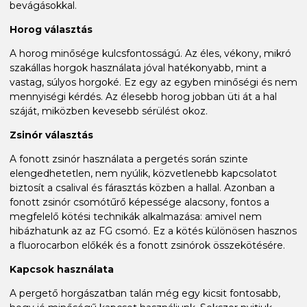
bevágásokkal.
Horog választás
A horog minősége kulcsfontosságú. Az éles, vékony, mikró
szakállas horgok használata jóval hatékonyabb, mint a
vastag, súlyos horgoké. Ez egy az egyben minőségi és nem
mennyiségi kérdés. Az élesebb horog jobban üti át a hal
száját, miközben kevesebb sérülést okoz.
Zsinór választás
A fonott zsinór használata a pergetés során szinte
elengedhetetlen, nem nyúlik, közvetlenebb kapcsolatot
biztosít a csalival és fárasztás közben a hallal. Azonban a
fonott zsinór csomótűrő képessége alacsony, fontos a
megfelelő kötési technikák alkalmazása: amivel nem
hibázhatunk az az FG csomó. Ez a kötés különösen hasznos
a fluorocarbon előkék és a fonott zsinórok összekötésére.
Kapcsok használata
A pergető horgászatban talán még egy kicsit fontosabb,