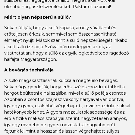
süllőzéshez, legörgetve találod meg az akár 40%-kal
olcsóbb horgászfelszereléseket! Raktárról, azonnal!
Miért olyan népszerű a süllő?
Sokan állítják, hogy a süllő kapása, amely váratlanul és
erőteljesen érkezik, semmivel sem összehasonlítható
élményt nyújt. Mások szerint a süllő népszerűségét inkább
a sült süllő íze adja. Szóval bármi is legyen az ok, az
vitathatatlan, hogy a süllő az egyik legkedveltebb ragadozó
halfajta Magyarországon.
A bevágás technikája
A süllő megakasztásának kulcsa a megfelelő bevágás.
Sokan úgy gondolják, hogy erős, széles mozdulattal kell a
horgot beültetni a hal szájába, mivel a süllő pofája csontos.
Azonban a csontos szájrész vékony hártyával van borítva,
így egy gyors, csuklóból végrehajtott, rövid mozdulat sokkal
hatékonyabb lehet. A gyors mozdulatok sebessége és az
erő a fizika makacs szabályai szerint négyzetesen arányos,
így egy rövidebb de gyors mozdulattal nagyobb erőt
fejtünk ki, mint a hosszan és lassan végrehajtott súlyos