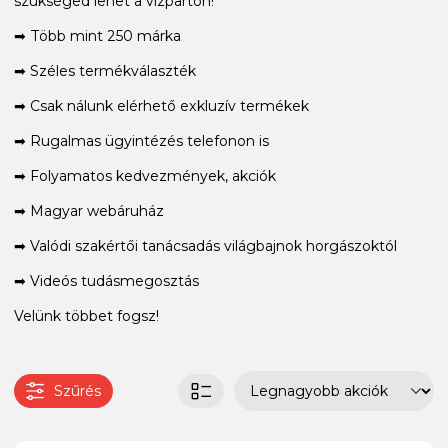
szükséged lehet a vízparton!
➡ Több mint 250 márka
➡ Széles termékválaszték
➡ Csak nálunk elérhető exkluzív termékek
➡ Rugalmas ügyintézés telefonon is
➡ Folyamatos kedvezmények, akciók
➡ Magyar webáruház
➡ Valódi szakértői tanácsadás világbajnok horgászoktól
➡ Videós tudásmegosztás
Velünk többet fogsz!
Szűrés