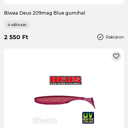
Biwaa Deus 209mag Blue gumihal
4 változat
2 550 Ft
Raktáron