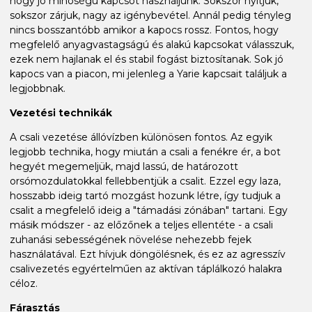
hogy jó minőségű kapcsot használjunk. Sokszor nyitjuk,
sokszor zárjuk, nagy az igénybevétel. Annál pedig tényleg
nincs bosszantóbb amikor a kapocs rossz. Fontos, hogy
megfelelő anyagvastagságú és alakú kapcsokat válasszuk,
ezek nem hajlanak el és stabil fogást biztosítanak. Sok jó
kapocs van a piacon, mi jelenleg a Yarie kapcsait találjuk a
legjobbnak.
Vezetési technikák
A csali vezetése állóvízben különösen fontos. Az egyik
legjobb technika, hogy miután a csali a fenékre ér, a bot
hegyét megemeljük, majd lassú, de határozott
orsómozdulatokkal fellebbentjük a csalit. Ezzel egy laza,
hosszabb ideig tartó mozgást hozunk létre, így tudjuk a
csalit a megfelelő ideig a "támadási zónában" tartani. Egy
másik módszer - az előzőnek a teljes ellentéte - a csali
zuhanási sebességének növelése nehezebb fejek
használatával. Ezt hívjuk döngölésnek, és ez az agresszív
csalivezetés egyértelműen az aktívan táplálkozó halakra
céloz.
Fárasztás