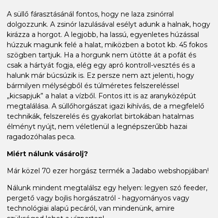
A süllő fárasztásánál fontos, hogy ne laza zsinórral
dolgozzunk. A zsinór lazulásával esélyt adunk a halnak, hogy
kirázza a horgot. A legjobb, ha lassú, egyenletes húzással
húzzuk magunk felé a halat, miközben a botot kb. 45 fokos
szögben tartjuk. Ha a horgunk nem ütötte át a pofát és
csak a hártyát fogja, elég egy apró kontroll-vesztés és a
halunk már búcsúzik is. Ez persze nem azt jelenti, hogy
bármilyen mélységből és túlméretes felszereléssel
„kicsapjuk” a halat a vízből. Fontos itt is az aranyközépút
megtalálása. A süllőhorgászat igazi kihívás, de a megfelelő
technikák, felszerelés és gyakorlat birtokában hatalmas
élményt nyújt, nem véletlenül a legnépszerűbb hazai
ragadozóhalas peca.
Miért nálunk vásárolj?
Már közel 70 ezer horgász termék a Jadabo webshopjában!
Nálunk mindent megtalálsz egy helyen: legyen szó feeder,
pergető vagy bojlis horgászatról - hagyományos vagy
technológiai alapú pecáról, van mindenünk, amire