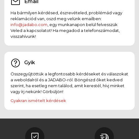
Email
Ha bármilyen kérdésed, észrevételed, problémád vagy
reklamációd van, oszd meg velünk emailben:
info@jadabo.com
, egy munkanapon belül felvesszük
Veled a kapcsolatot! Ha megadod a telefonszámodat,
visszahívunk!
Gyik
Összegyűjtöttük a legfontosabb kérdéseket és válaszokat
a weboldalról és a JADABO-ról. Böngészd őket kedved
szerint, ha esetleg nem találod, amit kerestél, hívj minket
vagy írj nekünk! Görbüljön!
Gyakran ismételt kérdések