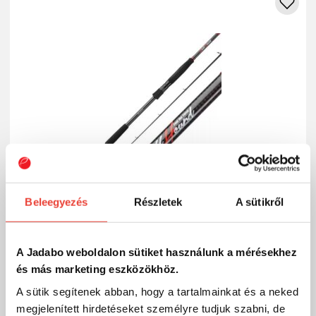
Beleegyezés
Részletek
A sütikről
A Jadabo weboldalon sütiket használunk a mérésekhez
Zetrix HellHound 7'9" HH 2,36m max 70g Heavy-
és más marketing eszközökhöz.
Heavy
A sütik segítenek abban, hogy a tartalmainkat és a neked
86 990 Ft
Raktáron
megjelenített hirdetéseket személyre tudjuk szabni, de