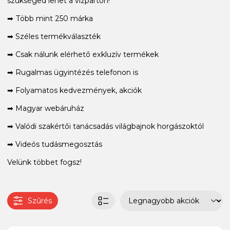
szükséged lehet a vízparton!
➡ Több mint 250 márka
➡ Széles termékválaszték
➡ Csak nálunk elérhető exkluzív termékek
➡ Rugalmas ügyintézés telefonon is
➡ Folyamatos kedvezmények, akciók
➡ Magyar webáruház
➡ Valódi szakértői tanácsadás világbajnok horgászoktól
➡ Videós tudásmegosztás
Velünk többet fogsz!
Szűrés