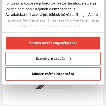
fontosak a közösségi funkciók biztosításához illetve az
SZÁKOLOM
jadabo.com analitikájának elemzéséhez is.
Az adatokat felhasználjuk többek között a Google Ads és
Facebook Ads hirdetéseinkhez, ezáltal olyan tartalmakat
tudunk megjeleníteni neked a jövőben is, amit
érdekesnek vagy hasznosnak találhatsz. Ennek a
biztosításához
arra kérünk, hogy engedd meg
számunkra minden mérés használatát.
Minden mérés engedélyezése
Természetesen
soha semmilyen formában nem fogunk
visszaélni ezzel és később bármikor
Személyre szabás
megváltoztathatod a döntésed ezzel kapcsolatban.
Előre is köszönjük!
Minden mérés elutasítása