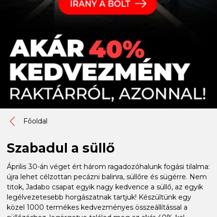
Főoldal
Szabadul a süllő
Április 30-án véget ért három ragadozóhalunk fogási tilalma:
újra lehet célzottan pecázni balinra, süllőre és sügérre. Nem
titok, Jadabo csapat egyik nagy kedvence a süllő, az egyik
legélvezetesebb horgászatnak tartjuk! Készültünk egy
közel 1000 termékes kedvezményes összeállítással a