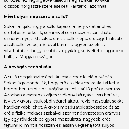
süllőzéshez, legörgetve találod meg az akár 40%-kal
olcsóbb horgászfelszereléseket! Raktárról, azonnal!
Miért olyan népszerű a süllő?
Sokan állítják, hogy a süllő kapása, amely váratlanul és
erőteljesen érkezik, semmivel sem összehasonlítható
élményt nyújt. Mások szerint a süllő népszerűségét inkább
a sült süllő íze adja. Szóval bármi is legyen az ok, az
vitathatatlan, hogy a süllő az egyik legkedveltebb ragadozó
halfajta Magyarországon.
A bevágás technikája
A süllő megakasztásának kulcsa a megfelelő bevágás.
Sokan úgy gondolják, hogy erős, széles mozdulattal kell a
horgot beültetni a hal szájába, mivel a süllő pofája csontos.
Azonban a csontos szájrész vékony hártyával van borítva,
így egy gyors, csuklóból végrehajtott, rövid mozdulat sokkal
hatékonyabb lehet. A gyors mozdulatok sebessége és az
erő a fizika makacs szabályai szerint négyzetesen arányos,
így egy rövidebb de gyors mozdulattal nagyobb erőt
fejtünk ki, mint a hosszan és lassan végrehajtott súlyos