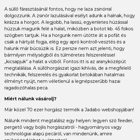
A süllő fárasztásánál fontos, hogy ne laza zsinórral
dolgozzunk. A zsinór lazulásával esélyt adunk a halnak, hogy
kirázza a horgot. A legjobb, ha lassú, egyenletes húzással
húzzuk magunk felé a halat, miközben a botot kb. 45 fokos
szögben tartjuk. Ha a horgunk nem ütötte át a pofát és
csak a hártyát fogja, elég egy apró kontroll-vesztés és a
halunk már búcsúzik is. Ez persze nem azt jelenti, hogy
bármilyen mélységből és túlméretes felszereléssel
„kicsapjuk” a halat a vízből. Fontos itt is az aranyközépút
megtalálása. A süllőhorgászat igazi kihívás, de a megfelelő
technikák, felszerelés és gyakorlat birtokában hatalmas
élményt nyújt, nem véletlenül a legnépszerűbb hazai
ragadozóhalas peca.
Miért nálunk vásárolj?
Már közel 70 ezer horgász termék a Jadabo webshopjában!
Nálunk mindent megtalálsz egy helyen: legyen szó feeder,
pergető vagy bojlis horgászatról - hagyományos vagy
technológiai alapú pecáról, van mindenünk, amire