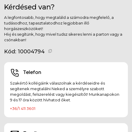
Kérdésed van?
A legfontosabb, hogy megtaláld a számodra megfelelő, a
tudásodhoz, tapasztalatodhoz legjobban illő
horgászeszközöket!
Hívj és segítünk, hogy mivel tudsz sikeres lenni a parton vagy a
csónakban!
Kód:
10004794
Telefon
Szakértő kollégáink válaszolnak a kérdéseidre és
segítenek megtalálni Neked a személyre szabott
megoldást, felszerelést vagy kiegészítőt! Munkanapokon
9 és 17 óra között hívhatod őket.
+36/1 411 3601