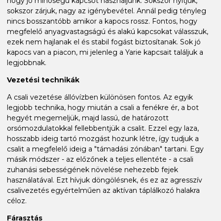
hogy jó minőségű kapcsot használjunk. Sokszor nyitjuk,
sokszor zárjuk, nagy az igénybevétel. Annál pedig tényleg
nincs bosszantóbb amikor a kapocs rossz. Fontos, hogy
megfelelő anyagvastagságú és alakú kapcsokat válasszuk,
ezek nem hajlanak el és stabil fogást biztosítanak. Sok jó
kapocs van a piacon, mi jelenleg a Yarie kapcsait találjuk a
legjobbnak.
Vezetési technikák
A csali vezetése állóvízben különösen fontos. Az egyik
legjobb technika, hogy miután a csali a fenékre ér, a bot
hegyét megemeljük, majd lassú, de határozott
orsómozdulatokkal fellebbentjük a csalit. Ezzel egy laza,
hosszabb ideig tartó mozgást hozunk létre, így tudjuk a
csalit a megfelelő ideig a "támadási zónában" tartani. Egy
másik módszer - az előzőnek a teljes ellentéte - a csali
zuhanási sebességének növelése nehezebb fejek
használatával. Ezt hívjuk döngölésnek, és ez az agresszív
csalivezetés egyértelműen az aktívan táplálkozó halakra
céloz.
Fárasztás