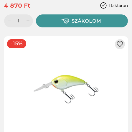
4 870 Ft
Raktáron
SZÁKOLOM
-15%