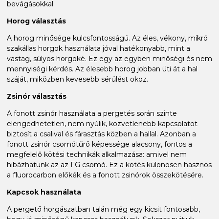
bevágásokkal.
Horog választás
A horog minősége kulcsfontosságú. Az éles, vékony, mikró
szakállas horgok használata jóval hatékonyabb, mint a
vastag, súlyos horgoké. Ez egy az egyben minőségi és nem
mennyiségi kérdés. Az élesebb horog jobban üti át a hal
száját, miközben kevesebb sérülést okoz.
Zsinór választás
A fonott zsinór használata a pergetés során szinte
elengedhetetlen, nem nyúlik, közvetlenebb kapcsolatot
biztosít a csalival és fárasztás közben a hallal. Azonban a
fonott zsinór csomótűrő képessége alacsony, fontos a
megfelelő kötési technikák alkalmazása: amivel nem
hibázhatunk az az FG csomó. Ez a kötés különösen hasznos
a fluorocarbon előkék és a fonott zsinórok összekötésére.
Kapcsok használata
A pergető horgászatban talán még egy kicsit fontosabb,