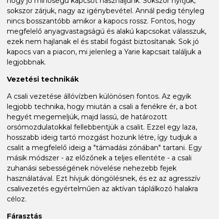
hogy jó minőségű kapcsot használjunk. Sokszor nyitjuk,
sokszor zárjuk, nagy az igénybevétel. Annál pedig tényleg
nincs bosszantóbb amikor a kapocs rossz. Fontos, hogy
megfelelő anyagvastagságú és alakú kapcsokat válasszuk,
ezek nem hajlanak el és stabil fogást biztosítanak. Sok jó
kapocs van a piacon, mi jelenleg a Yarie kapcsait találjuk a
legjobbnak.
Vezetési technikák
A csali vezetése állóvízben különösen fontos. Az egyik
legjobb technika, hogy miután a csali a fenékre ér, a bot
hegyét megemeljük, majd lassú, de határozott
orsómozdulatokkal fellebbentjük a csalit. Ezzel egy laza,
hosszabb ideig tartó mozgást hozunk létre, így tudjuk a
csalit a megfelelő ideig a "támadási zónában" tartani. Egy
másik módszer - az előzőnek a teljes ellentéte - a csali
zuhanási sebességének növelése nehezebb fejek
használatával. Ezt hívjuk döngölésnek, és ez az agresszív
csalivezetés egyértelműen az aktívan táplálkozó halakra
céloz.
Fárasztás