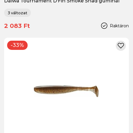
Daiwa Tournament D'Fin Smoke Shad gumihal
3 változat
2 083 Ft
Raktáron
-33%