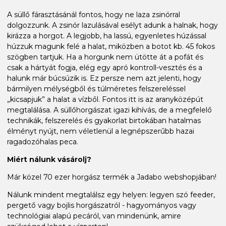
A süllő fárasztásánál fontos, hogy ne laza zsinórral
dolgozzunk. A zsinór lazulásával esélyt adunk a halnak, hogy
kirázza a horgot. A legjobb, ha lassú, egyenletes húzással
húzzuk magunk felé a halat, miközben a botot kb. 45 fokos
szögben tartjuk. Ha a horgunk nem ütötte át a pofát és
csak a hártyát fogja, elég egy apró kontroll-vesztés és a
halunk már búcsúzik is. Ez persze nem azt jelenti, hogy
bármilyen mélységből és túlméretes felszereléssel
„kicsapjuk” a halat a vízből. Fontos itt is az aranyközépút
megtalálása. A süllőhorgászat igazi kihívás, de a megfelelő
technikák, felszerelés és gyakorlat birtokában hatalmas
élményt nyújt, nem véletlenül a legnépszerűbb hazai
ragadozóhalas peca.
Miért nálunk vásárolj?
Már közel 70 ezer horgász termék a Jadabo webshopjában!
Nálunk mindent megtalálsz egy helyen: legyen szó feeder,
pergető vagy bojlis horgászatról - hagyományos vagy
technológiai alapú pecáról, van mindenünk, amire