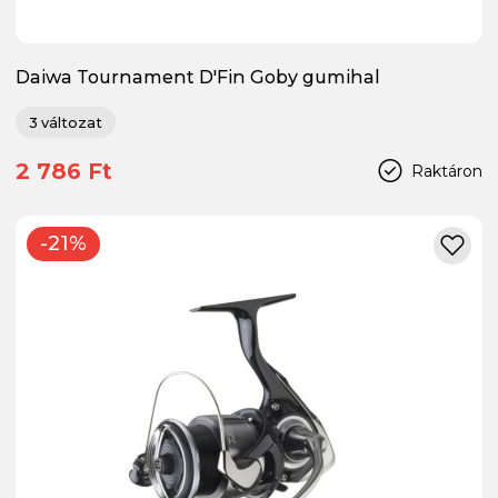
Daiwa Tournament D'Fin Goby gumihal
3 változat
2 786 Ft
Raktáron
-21%