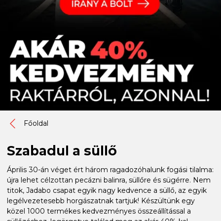
Főoldal
Szabadul a süllő
Április 30-án véget ért három ragadozóhalunk fogási tilalma:
újra lehet célzottan pecázni balinra, süllőre és sügérre. Nem
titok, Jadabo csapat egyik nagy kedvence a süllő, az egyik
legélvezetesebb horgászatnak tartjuk! Készültünk egy
közel 1000 termékes kedvezményes összeállítással a