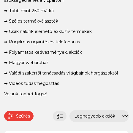
szükséged lehet a vízparton!
➡ Több mint 250 márka
➡ Széles termékválaszték
➡ Csak nálunk elérhető exkluzív termékek
➡ Rugalmas ügyintézés telefonon is
➡ Folyamatos kedvezmények, akciók
➡ Magyar webáruház
➡ Valódi szakértői tanácsadás világbajnok horgászoktól
➡ Videós tudásmegosztás
Velünk többet fogsz!
Szűrés