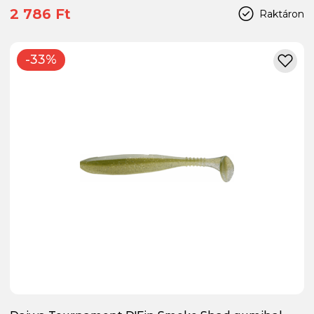
2 786 Ft
Raktáron
-33%