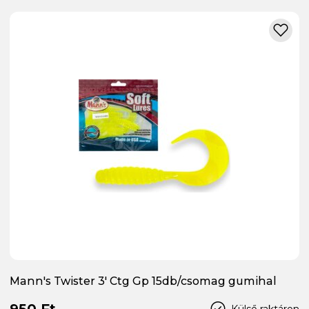
Mann's Twister 3' Ctg Gp 15db/csomag gumihal
950 Ft
Külső raktáron