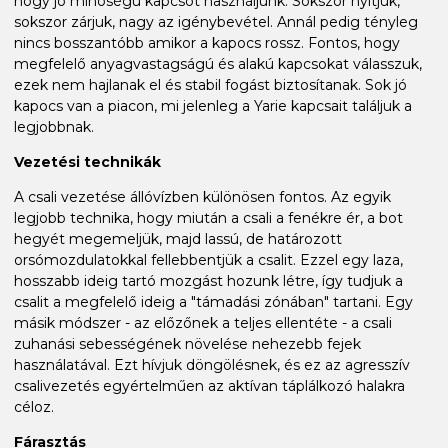
hogy jó minőségű kapcsot használjunk. Sokszor nyitjuk,
sokszor zárjuk, nagy az igénybevétel. Annál pedig tényleg
nincs bosszantóbb amikor a kapocs rossz. Fontos, hogy
megfelelő anyagvastagságú és alakú kapcsokat válasszuk,
ezek nem hajlanak el és stabil fogást biztosítanak. Sok jó
kapocs van a piacon, mi jelenleg a Yarie kapcsait találjuk a
legjobbnak.
Vezetési technikák
A csali vezetése állóvízben különösen fontos. Az egyik
legjobb technika, hogy miután a csali a fenékre ér, a bot
hegyét megemeljük, majd lassú, de határozott
orsómozdulatokkal fellebbentjük a csalit. Ezzel egy laza,
hosszabb ideig tartó mozgást hozunk létre, így tudjuk a
csalit a megfelelő ideig a "támadási zónában" tartani. Egy
másik módszer - az előzőnek a teljes ellentéte - a csali
zuhanási sebességének növelése nehezebb fejek
használatával. Ezt hívjuk döngölésnek, és ez az agresszív
csalivezetés egyértelműen az aktívan táplálkozó halakra
céloz.
Fárasztás