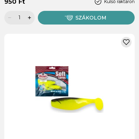
950 Ft
Külső raktáron
SZÁKOLOM