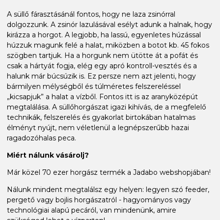
A süllő fárasztásánál fontos, hogy ne laza zsinórral
dolgozzunk. A zsinór lazulásával esélyt adunk a halnak, hogy
kirázza a horgot. A legjobb, ha lassú, egyenletes húzással
húzzuk magunk felé a halat, miközben a botot kb. 45 fokos
szögben tartjuk. Ha a horgunk nem ütötte át a pofát és
csak a hártyát fogja, elég egy apró kontroll-vesztés és a
halunk már búcsúzik is. Ez persze nem azt jelenti, hogy
bármilyen mélységből és túlméretes felszereléssel
„kicsapjuk” a halat a vízből. Fontos itt is az aranyközépút
megtalálása. A süllőhorgászat igazi kihívás, de a megfelelő
technikák, felszerelés és gyakorlat birtokában hatalmas
élményt nyújt, nem véletlenül a legnépszerűbb hazai
ragadozóhalas peca.
Miért nálunk vásárolj?
Már közel 70 ezer horgász termék a Jadabo webshopjában!
Nálunk mindent megtalálsz egy helyen: legyen szó feeder,
pergető vagy bojlis horgászatról - hagyományos vagy
technológiai alapú pecáról, van mindenünk, amire