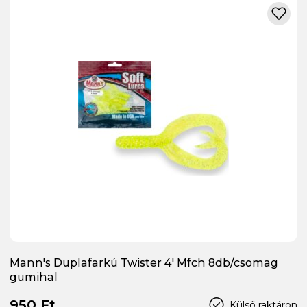
Mann's Duplafarkú Twister 4' Mfch 8db/csomag
gumihal
950 Ft
Külső raktáron