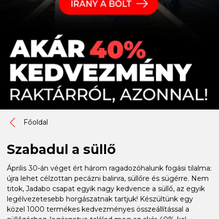
Főoldal
Szabadul a süllő
Április 30-án véget ért három ragadozóhalunk fogási tilalma:
újra lehet célzottan pecázni balinra, süllőre és sügérre. Nem
titok, Jadabo csapat egyik nagy kedvence a süllő, az egyik
legélvezetesebb horgászatnak tartjuk! Készültünk egy
közel 1000 termékes kedvezményes összeállítással a