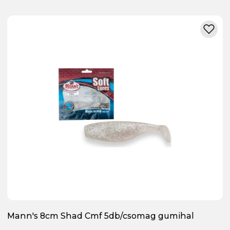
Mann's 8cm Shad Cmf 5db/csomag gumihal