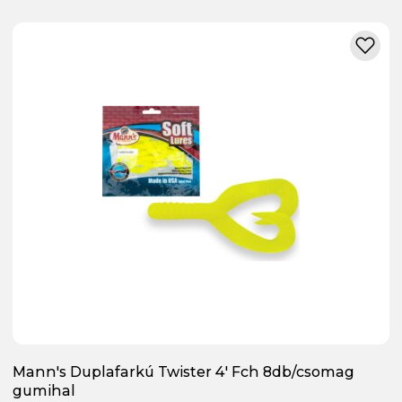
Mann's Duplafarkú Twister 4' Fch 8db/csomag
gumihal