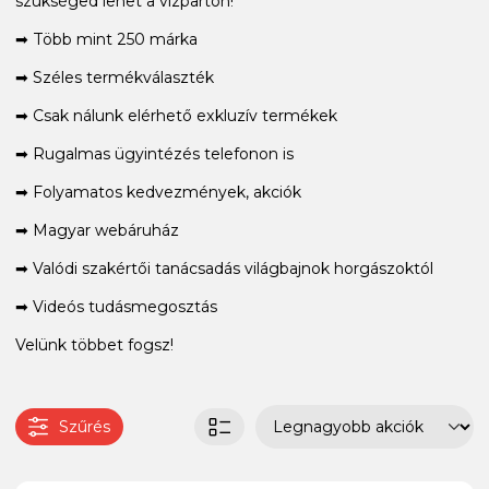
szükséged lehet a vízparton!
➡ Több mint 250 márka
➡ Széles termékválaszték
➡ Csak nálunk elérhető exkluzív termékek
➡ Rugalmas ügyintézés telefonon is
➡ Folyamatos kedvezmények, akciók
➡ Magyar webáruház
➡ Valódi szakértői tanácsadás világbajnok horgászoktól
➡ Videós tudásmegosztás
Velünk többet fogsz!
Szűrés