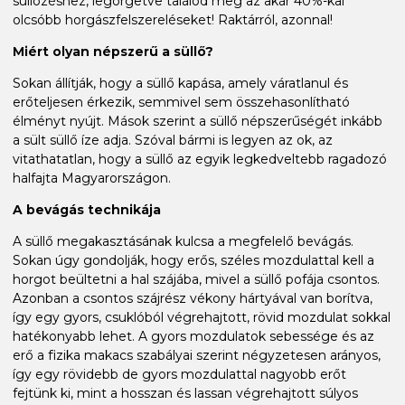
süllőzéshez, legörgetve találod meg az akár 40%-kal
olcsóbb horgászfelszereléseket! Raktárról, azonnal!
Miért olyan népszerű a süllő?
Sokan állítják, hogy a süllő kapása, amely váratlanul és
erőteljesen érkezik, semmivel sem összehasonlítható
élményt nyújt. Mások szerint a süllő népszerűségét inkább
a sült süllő íze adja. Szóval bármi is legyen az ok, az
vitathatatlan, hogy a süllő az egyik legkedveltebb ragadozó
halfajta Magyarországon.
A bevágás technikája
A süllő megakasztásának kulcsa a megfelelő bevágás.
Sokan úgy gondolják, hogy erős, széles mozdulattal kell a
horgot beültetni a hal szájába, mivel a süllő pofája csontos.
Azonban a csontos szájrész vékony hártyával van borítva,
így egy gyors, csuklóból végrehajtott, rövid mozdulat sokkal
hatékonyabb lehet. A gyors mozdulatok sebessége és az
erő a fizika makacs szabályai szerint négyzetesen arányos,
így egy rövidebb de gyors mozdulattal nagyobb erőt
fejtünk ki, mint a hosszan és lassan végrehajtott súlyos