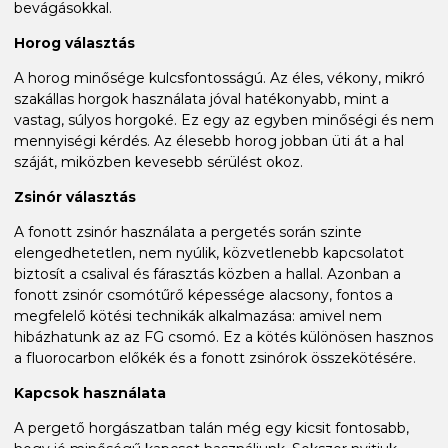
bevágásokkal.
Horog választás
A horog minősége kulcsfontosságú. Az éles, vékony, mikró
szakállas horgok használata jóval hatékonyabb, mint a
vastag, súlyos horgoké. Ez egy az egyben minőségi és nem
mennyiségi kérdés. Az élesebb horog jobban üti át a hal
száját, miközben kevesebb sérülést okoz.
Zsinór választás
A fonott zsinór használata a pergetés során szinte
elengedhetetlen, nem nyúlik, közvetlenebb kapcsolatot
biztosít a csalival és fárasztás közben a hallal. Azonban a
fonott zsinór csomótűrő képessége alacsony, fontos a
megfelelő kötési technikák alkalmazása: amivel nem
hibázhatunk az az FG csomó. Ez a kötés különösen hasznos
a fluorocarbon előkék és a fonott zsinórok összekötésére.
Kapcsok használata
A pergető horgászatban talán még egy kicsit fontosabb,