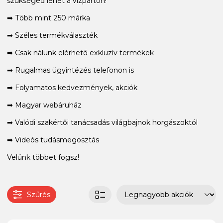
szükséged lehet a vízparton!
➡ Több mint 250 márka
➡ Széles termékválaszték
➡ Csak nálunk elérhető exkluzív termékek
➡ Rugalmas ügyintézés telefonon is
➡ Folyamatos kedvezmények, akciók
➡ Magyar webáruház
➡ Valódi szakértői tanácsadás világbajnok horgászoktól
➡ Videós tudásmegosztás
Velünk többet fogsz!
Szűrés