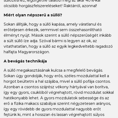
süllőzéshez, legörgetve találod meg az akár 40%-kal
olcsóbb horgászfelszereléseket! Raktárról, azonnal!
Miért olyan népszerű a süllő?
Sokan állítják, hogy a süllő kapása, amely váratlanul és
erőteljesen érkezik, semmivel sem összehasonlítható
élményt nyújt. Mások szerint a süllő népszerűségét inkább
a sült süllő íze adja. Szóval bármi is legyen az ok, az
vitathatatlan, hogy a süllő az egyik legkedveltebb ragadozó
halfajta Magyarországon.
A bevágás technikája
A süllő megakasztásának kulcsa a megfelelő bevágás.
Sokan úgy gondolják, hogy erős, széles mozdulattal kell a
horgot beültetni a hal szájába, mivel a süllő pofája csontos.
Azonban a csontos szájrész vékony hártyával van borítva,
így egy gyors, csuklóból végrehajtott, rövid mozdulat sokkal
hatékonyabb lehet. A gyors mozdulatok sebessége és az
erő a fizika makacs szabályai szerint négyzetesen arányos,
így egy rövidebb de gyors mozdulattal nagyobb erőt
fejtünk ki, mint a hosszan és lassan végrehajtott súlyos