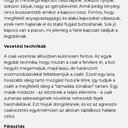
hogy jó minőségű kapcsot használjunk. Sokszor nyitjuk,
sokszor zárjuk, nagy az igénybevétel. Annál pedig tényleg
nincs bosszantóbb amikor a kapocs rossz. Fontos, hogy
megfelelő anyagvastagságú és alakú kapcsokat válasszuk,
ezek nem hajlanak el és stabil fogást biztosítanak. Sok jó
kapocs van a piacon, mi jelenleg a Yarie kapcsait találjuk a
legjobbnak.
Vezetési technikák
A csali vezetése állóvízben különösen fontos. Az egyik
legjobb technika, hogy miután a csali a fenékre ér, a bot
hegyét megemeljük, majd lassú, de határozott
orsómozdulatokkal fellebbentjük a csalit. Ezzel egy laza,
hosszabb ideig tartó mozgást hozunk létre, így tudjuk a
csalit a megfelelő ideig a "támadási zónában" tartani. Egy
másik módszer - az előzőnek a teljes ellentéte - a csali
zuhanási sebességének növelése nehezebb fejek
használatával. Ezt hívjuk döngölésnek, és ez az agresszív
csalivezetés egyértelműen az aktívan táplálkozó halakra
céloz.
Fárasztás