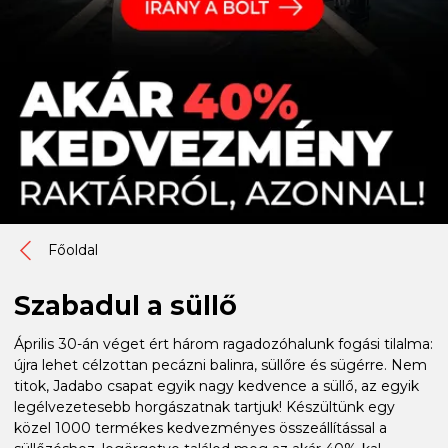
Főoldal
Szabadul a süllő
Április 30-án véget ért három ragadozóhalunk fogási tilalma:
újra lehet célzottan pecázni balinra, süllőre és sügérre. Nem
titok, Jadabo csapat egyik nagy kedvence a süllő, az egyik
legélvezetesebb horgászatnak tartjuk! Készültünk egy
közel 1000 termékes kedvezményes összeállítással a