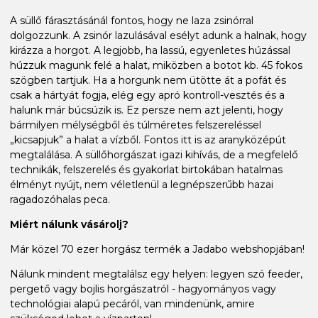
A süllő fárasztásánál fontos, hogy ne laza zsinórral
dolgozzunk. A zsinór lazulásával esélyt adunk a halnak, hogy
kirázza a horgot. A legjobb, ha lassú, egyenletes húzással
húzzuk magunk felé a halat, miközben a botot kb. 45 fokos
szögben tartjuk. Ha a horgunk nem ütötte át a pofát és
csak a hártyát fogja, elég egy apró kontroll-vesztés és a
halunk már búcsúzik is. Ez persze nem azt jelenti, hogy
bármilyen mélységből és túlméretes felszereléssel
„kicsapjuk” a halat a vízből. Fontos itt is az aranyközépút
megtalálása. A süllőhorgászat igazi kihívás, de a megfelelő
technikák, felszerelés és gyakorlat birtokában hatalmas
élményt nyújt, nem véletlenül a legnépszerűbb hazai
ragadozóhalas peca.
Miért nálunk vásárolj?
Már közel 70 ezer horgász termék a Jadabo webshopjában!
Nálunk mindent megtalálsz egy helyen: legyen szó feeder,
pergető vagy bojlis horgászatról - hagyományos vagy
technológiai alapú pecáról, van mindenünk, amire