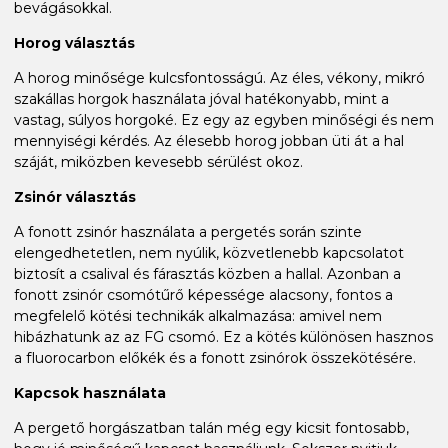
bevágásokkal.
Horog választás
A horog minősége kulcsfontosságú. Az éles, vékony, mikró
szakállas horgok használata jóval hatékonyabb, mint a
vastag, súlyos horgoké. Ez egy az egyben minőségi és nem
mennyiségi kérdés. Az élesebb horog jobban üti át a hal
száját, miközben kevesebb sérülést okoz.
Zsinór választás
A fonott zsinór használata a pergetés során szinte
elengedhetetlen, nem nyúlik, közvetlenebb kapcsolatot
biztosít a csalival és fárasztás közben a hallal. Azonban a
fonott zsinór csomótűrő képessége alacsony, fontos a
megfelelő kötési technikák alkalmazása: amivel nem
hibázhatunk az az FG csomó. Ez a kötés különösen hasznos
a fluorocarbon előkék és a fonott zsinórok összekötésére.
Kapcsok használata
A pergető horgászatban talán még egy kicsit fontosabb,