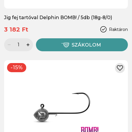
Jig fej tartóval Delphin BOMB! / 5db (18g-8/0)
3 182 Ft
Raktáron
SZÁKOLOM
-15%