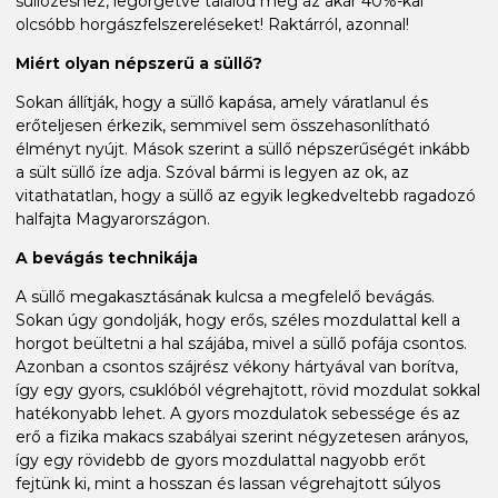
süllőzéshez, legörgetve találod meg az akár 40%-kal
olcsóbb horgászfelszereléseket! Raktárról, azonnal!
Miért olyan népszerű a süllő?
Sokan állítják, hogy a süllő kapása, amely váratlanul és
erőteljesen érkezik, semmivel sem összehasonlítható
élményt nyújt. Mások szerint a süllő népszerűségét inkább
a sült süllő íze adja. Szóval bármi is legyen az ok, az
vitathatatlan, hogy a süllő az egyik legkedveltebb ragadozó
halfajta Magyarországon.
A bevágás technikája
A süllő megakasztásának kulcsa a megfelelő bevágás.
Sokan úgy gondolják, hogy erős, széles mozdulattal kell a
horgot beültetni a hal szájába, mivel a süllő pofája csontos.
Azonban a csontos szájrész vékony hártyával van borítva,
így egy gyors, csuklóból végrehajtott, rövid mozdulat sokkal
hatékonyabb lehet. A gyors mozdulatok sebessége és az
erő a fizika makacs szabályai szerint négyzetesen arányos,
így egy rövidebb de gyors mozdulattal nagyobb erőt
fejtünk ki, mint a hosszan és lassan végrehajtott súlyos