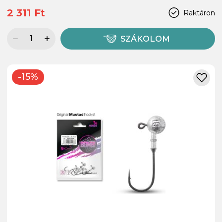
2 311 Ft
Raktáron
SZÁKOLOM
-15%