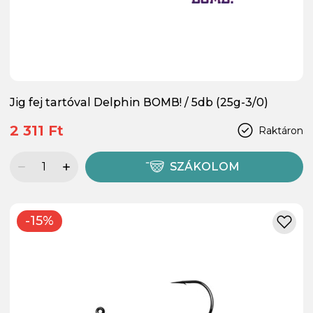
Jig fej tartóval Delphin BOMB! / 5db (25g-3/0)
2 311 Ft
Raktáron
SZÁKOLOM
-15%