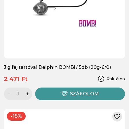
Jig fej tartóval Delphin BOMB! / 5db (20g-6/0)
2 471 Ft
Raktáron
SZÁKOLOM
-15%