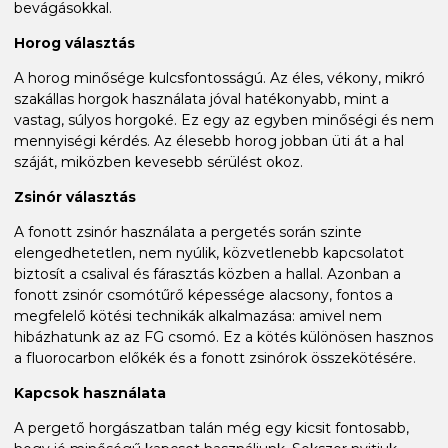
bevágásokkal.
Horog választás
A horog minősége kulcsfontosságú. Az éles, vékony, mikró
szakállas horgok használata jóval hatékonyabb, mint a
vastag, súlyos horgoké. Ez egy az egyben minőségi és nem
mennyiségi kérdés. Az élesebb horog jobban üti át a hal
száját, miközben kevesebb sérülést okoz.
Zsinór választás
A fonott zsinór használata a pergetés során szinte
elengedhetetlen, nem nyúlik, közvetlenebb kapcsolatot
biztosít a csalival és fárasztás közben a hallal. Azonban a
fonott zsinór csomótűrő képessége alacsony, fontos a
megfelelő kötési technikák alkalmazása: amivel nem
hibázhatunk az az FG csomó. Ez a kötés különösen hasznos
a fluorocarbon előkék és a fonott zsinórok összekötésére.
Kapcsok használata
A pergető horgászatban talán még egy kicsit fontosabb,