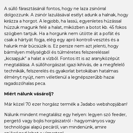
A süllő fárasztásánál fontos, hogy ne laza zsinórral
dolgozzunk. A zsinór lazulásával esélyt adunk a halnak, hogy
kirázza a horgot. A legjobb, ha lassú, egyenletes húzással
húzzuk magunk felé a halat, miközben a botot kb. 45 fokos
szögben tartjuk. Ha a horgunk nem ütötte át a pofát és
csak a hártyát fogja, elég egy apró kontroll-vesztés és a
halunk már búcsúzik is. Ez persze nem azt jelenti, hogy
bármilyen mélységből és túlméretes felszereléssel
„kicsapjuk” a halat a vízből. Fontos itt is az aranyközépút
megtalálása. A süllőhorgászat igazi kihívás, de a megfelelő
technikák, felszerelés és gyakorlat birtokában hatalmas
élményt nyújt, nem véletlenül a legnépszerűbb hazai
ragadozóhalas peca.
Miért nálunk vásárolj?
Már közel 70 ezer horgász termék a Jadabo webshopjában!
Nálunk mindent megtalálsz egy helyen: legyen szó feeder,
pergető vagy bojlis horgászatról - hagyományos vagy
technológiai alapú pecáról, van mindenünk, amire