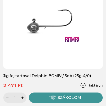
Jig fej tartóval Delphin BOMB! / 5db (25g-4/0)
2 471 Ft
Raktáron
SZÁKOLOM