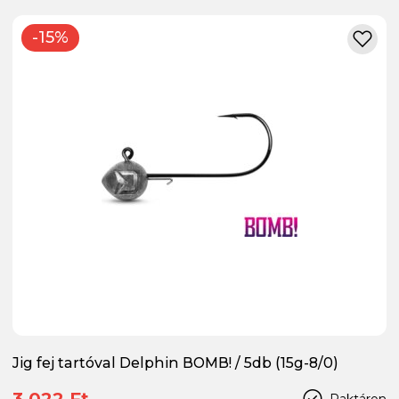
-15%
Jig fej tartóval Delphin BOMB! / 5db (15g-8/0)
3 022 Ft
Raktáron