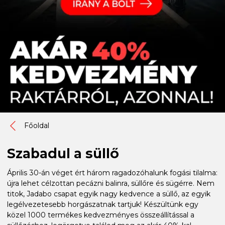
Főoldal
Szabadul a süllő
Április 30-án véget ért három ragadozóhalunk fogási tilalma:
újra lehet célzottan pecázni balinra, süllőre és sügérre. Nem
titok, Jadabo csapat egyik nagy kedvence a süllő, az egyik
legélvezetesebb horgászatnak tartjuk! Készültünk egy
közel 1000 termékes kedvezményes összeállítással a