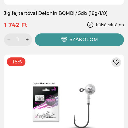
Jig fej tartóval Delphin BOMB! / 5db (18g-1/0)
1 742 Ft
Külső raktáron
SZÁKOLOM
-15%