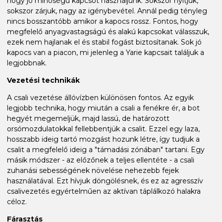
hogy jó minőségű kapcsot használjunk. Sokszor nyitjuk,
sokszor zárjuk, nagy az igénybevétel. Annál pedig tényleg
nincs bosszantóbb amikor a kapocs rossz. Fontos, hogy
megfelelő anyagvastagságú és alakú kapcsokat válasszuk,
ezek nem hajlanak el és stabil fogást biztosítanak. Sok jó
kapocs van a piacon, mi jelenleg a Yarie kapcsait találjuk a
legjobbnak.
Vezetési technikák
A csali vezetése állóvízben különösen fontos. Az egyik
legjobb technika, hogy miután a csali a fenékre ér, a bot
hegyét megemeljük, majd lassú, de határozott
orsómozdulatokkal fellebbentjük a csalit. Ezzel egy laza,
hosszabb ideig tartó mozgást hozunk létre, így tudjuk a
csalit a megfelelő ideig a "támadási zónában" tartani. Egy
másik módszer - az előzőnek a teljes ellentéte - a csali
zuhanási sebességének növelése nehezebb fejek
használatával. Ezt hívjuk döngölésnek, és ez az agresszív
csalivezetés egyértelműen az aktívan táplálkozó halakra
céloz.
Fárasztás