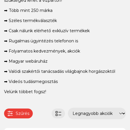
szükséged lehet a vízparton!
➡ Több mint 250 márka
➡ Széles termékválaszték
➡ Csak nálunk elérhető exkluzív termékek
➡ Rugalmas ügyintézés telefonon is
➡ Folyamatos kedvezmények, akciók
➡ Magyar webáruház
➡ Valódi szakértői tanácsadás világbajnok horgászoktól
➡ Videós tudásmegosztás
Velünk többet fogsz!
Szűrés