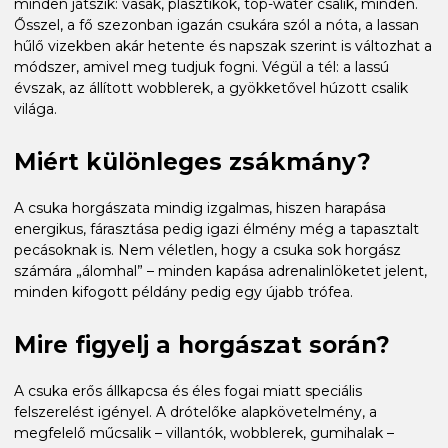
minden játszik: vasak, plasztikok, top-water csalik, minden.
Ősszel, a fő szezonban igazán csukára szól a nóta, a lassan
hűlő vizekben akár hetente és napszak szerint is változhat a
módszer, amivel meg tudjuk fogni. Végül a tél: a lassú
évszak, az állított wobblerek, a gyökketővel húzott csalik
világa.
Miért különleges zsákmány?
A csuka horgászata mindig izgalmas, hiszen harapása
energikus, fárasztása pedig igazi élmény még a tapasztalt
pecásoknak is. Nem véletlen, hogy a csuka sok horgász
számára „álomhal” – minden kapása adrenalinlöketet jelent,
minden kifogott példány pedig egy újabb trófea.
Mire figyelj a horgászat során?
A csuka erős állkapcsa és éles fogai miatt speciális
felszerelést igényel. A drótelőke alapkövetelmény, a
megfelelő műcsalik – villantók, wobblerek, gumihalak –