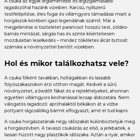
A csuka az egyik legismertebb és legizgalmasabb
ragadozóhal hazánk vizeiben. Karcsú, nyílszerű
testfelépítése, éles fogai és villámgyors támadásai miatt a
horgászok körében igazi legendának számít. Már a
megjelenése is tiszteletet parancsol: hosszú test, zöldes-
barnás mintázat, sárgás has és szinte kísértetiesen
mozdulatlan leselkedés – mindez tökéletes álcát biztosít
számára a növényzettel benőtt vizekben.
Hol és mikor találkozhatsz vele?
A csuka főként tavakban, holtágakban és lassabb
folyószakaszokon érzi otthon magát. Kedveli a sűrű
növényzetet, a bedőlt fákat és a rejtekhelyeket, ahonnan
egyetlen villámgyors kirohanással lecsap áldozatára. Nem
válogatós ragadozó: apróhalaktól békákon át a vízbe
pottyant rágcsálókig bármit elfogyaszt, amit el tud kapni.
A csuka horgászatának négy időszakát különböztetjük meg
a horgászévben. A tavaszi csukázás az első, a jerkbaitek, a
lassan húzott nagy plasztikok időszaka. Aztán a nyár, amikor