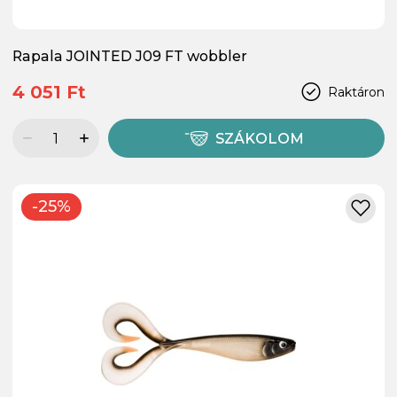
Rapala JOINTED J09 FT wobbler
4 051 Ft
Raktáron
SZÁKOLOM
-25%