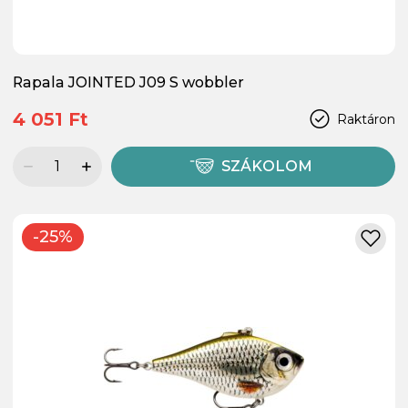
Rapala JOINTED J09 S wobbler
4 051 Ft
Raktáron
SZÁKOLOM
-25%