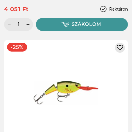
4 051 Ft
Raktáron
SZÁKOLOM
-25%