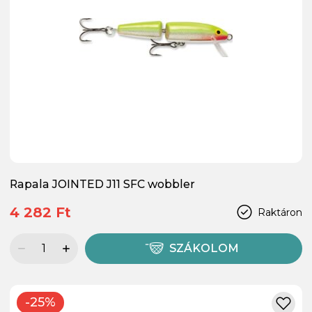
Rapala JOINTED J11 SFC wobbler
4 282 Ft
Raktáron
SZÁKOLOM
-25%