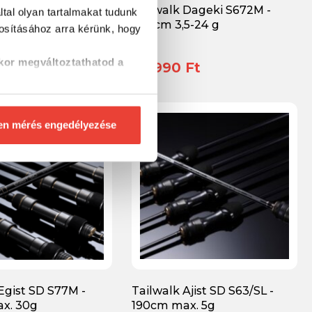
 Dageki S672MH -
Tailwalk Dageki S672M -
tal olyan tartalmakat tudunk
5-28 g
200cm 3,5-24 g
tosításához
arra kérünk, hogy
kor megváltoztathatod a
Ft
59 990 Ft
en mérés engedélyezése
Egist SD S77M -
Tailwalk Ajist SD S63/SL -
x. 30g
190cm max. 5g