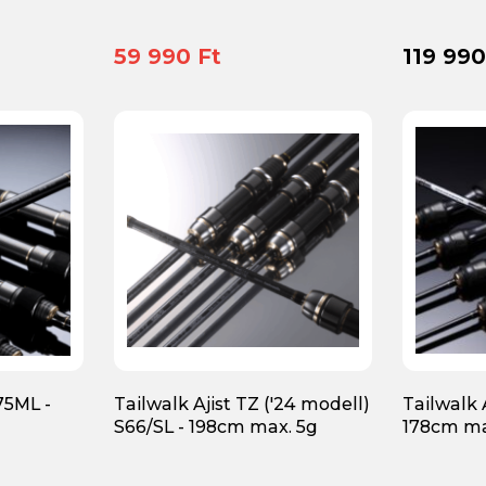
59 990 Ft
119 990
75ML -
Tailwalk Ajist TZ ('24 modell)
Tailwalk 
S66/SL - 198cm max. 5g
178cm m