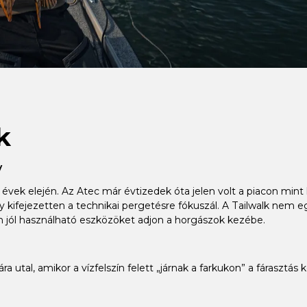
k
y
évek elején. Az Atec már évtizedek óta jelen volt a piacon mint 
ifejezetten a technikai pergetésre fókuszál. A Tailwalk nem egy
an jól használható eszközöket adjon a horgászok kezébe.
utal, amikor a vízfelszín felett „járnak a farkukon” a fárasztás k