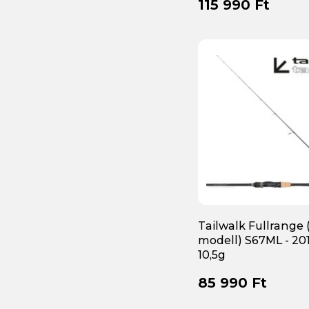
115 990 Ft
Tailwalk Fullrange 
modell) S67ML - 201
10,5g
85 990 Ft