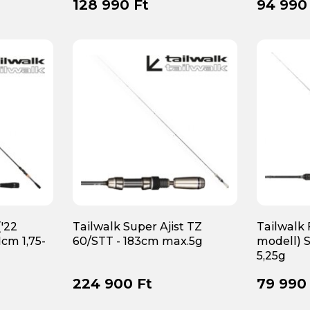
128 990 Ft
94 990
('22
Tailwalk Super Ajist TZ
Tailwalk 
cm 1,75-
60/STT - 183cm max.5g
modell) S
5,25g
224 900 Ft
79 990