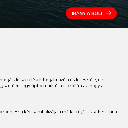
horgászfelszerelések forgalmazója és fejlesztője, de
szerűen „egy újabb márka”: a filozófiája az, hogy a
özben. Ez a kép szimbolizálja a márka célját: az adrenalinnal