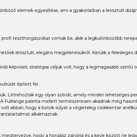
különböző elemek egyesítése, ami a gyakorlatban a letisztult diz
 profi teszthorgászokat vontak be, akik a legkülönbözőbb terepe
etőek letisztult, elegáns megjelenésükről. Kerülik a felesleges d
át képviseli, stratégiai céljuk volt, hogy a legmagasabb szintű t
túrát épített fel.
sük. Létrehoztak egy olyan szériát, amely minden lehetséges per
ék. A Fullrange paletta mellett természetesen akadnak még haso
ő volt abban, hogy a botok súlyát a végletekig csökkentse anélkü
antatartalmat alkalmaznak.
k megtervezve, hogy a horgász zsinórja és a keze között ne le