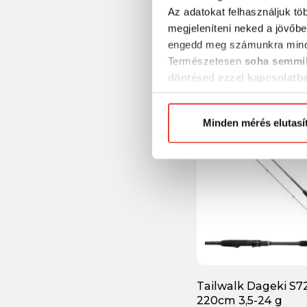
Tailwalk Ajist SSD 6
Az adatokat felhasználjuk tö
190cm max. 5g
megjeleníteni neked a jövőbe
engedd meg számunkra mind
Természetesen
soha semmil
82 990 Ft
döntésed ezzel kapcsolatb
Előre is köszönjük!
-19%
Minden mérés elutasí
Tailwalk Dageki S7
220cm 3,5-24 g