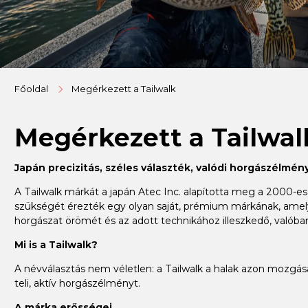
Főoldal
Megérkezett a Tailwalk
Megérkezett a Tailwal
Japán precizitás, széles választék, valódi horgászélmén
A Tailwalk márkát a japán Atec Inc. alapította meg a 2000-es 
szükségét érezték egy olyan saját, prémium márkának, amely k
horgászat örömét és az adott technikához illeszkedő, valób
Mi is a Tailwalk?
A névválasztás nem véletlen: a Tailwalk a halak azon mozgására 
teli, aktív horgászélményt.
A márka erősségei