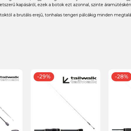
tszerű kapásáról, ezek a botok ezt azonnal, szinte áramütésként
októl a brutális erejű, tonhalas tengeri pálcákig minden megtal
-29%
-28%