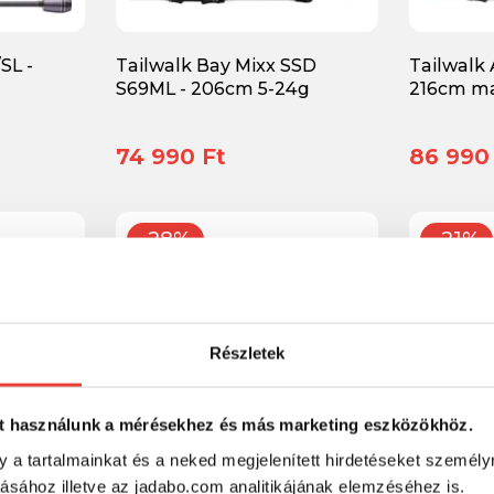
SL -
Tailwalk Bay Mixx SSD
Tailwalk A
S69ML - 206cm 5-24g
216cm ma
74 990 Ft
86 990
-28%
-21%
Részletek
t használunk a mérésekhez és más marketing eszközökhöz.
y a tartalmainkat és a neked megjelenített hirdetéseket személy
tásához illetve az jadabo.com analitikájának elemzéséhez is.