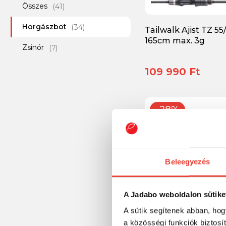
Összes
(41)
Horgászbot
(34)
Tailwalk Ajist TZ 55/
165cm max. 3g
Zsinór
(7)
109 990 Ft
-28%
Beleegyezés
A Jadabo weboldalon sütike
A sütik segítenek abban, hog
a közösségi funkciók biztosí