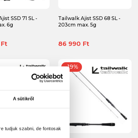
jist SSD 71 SL -
Tailwalk Ajist SSD 68 SL -
x. 6g
203cm max. 5g
 Ft
86 990 Ft
-19%
A sütikről
re tudjuk szabni, de fontosak