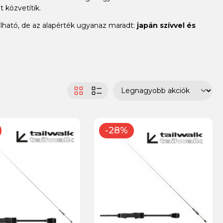
 közvetítik.
álható, de az alapérték ugyanaz maradt:
japán szívvel és
-28%