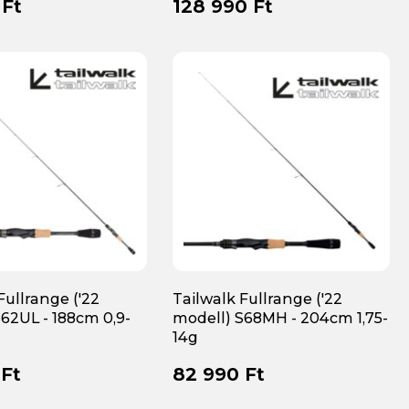
 Ft
128 990 Ft
Fullrange ('22
Tailwalk Fullrange ('22
62UL - 188cm 0,9-
modell) S68MH - 204cm 1,75-
14g
 Ft
82 990 Ft