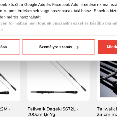
3 SL -
Tailwalk Ajist SSD 510 SL -
Tailwalk
bbek között a Google Ads és Facebook Ads hirdetéseinkhez, ezál
178cm max. 4g
200cm 3,
n is, amit érdekesnek vagy hasznosnak találhatsz. Ennek a biz
en mérés használatát.
yen formában nem fogunk visszaélni ezzel és később bármi
82 990 Ft
59 990 
an.
-19%
tása
Személyre szabás
Mind
22M -
Tailwalk Dageki S672L -
Tailwalk 
200cm 1,8-7g
231cm ma