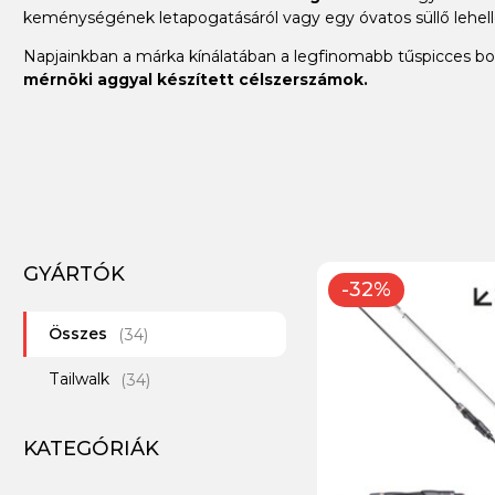
keménységének letapogatásáról vagy egy óvatos süllő lehelle
Napjainkban a márka kínálatában a legfinomabb tűspicces bot
mérnöki aggyal készített célszerszámok.
GYÁRTÓK
-32%
Összes
(34)
Tailwalk
(34)
KATEGÓRIÁK