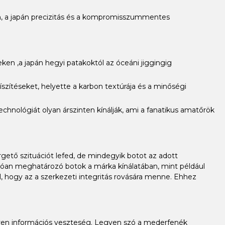
ájn, a japán precizitás és a kompromisszummentes
ken ,a japán hegyi patakoktól az óceáni jiggingig
íszítéseket, helyette a karbon textúrája és a minőségi
echnológiát olyan árszinten kínálják, ami a fanatikus amatőrök
gető szituációt lefed, de mindegyik botot az adott
nlóan meghatározó botok a márka kínálatában, mint például
l, hogy az a szerkezeti integritás rovására menne. Ehhez
gyen információs veszteség. Legyen szó a mederfenék