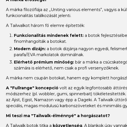
A márka filozófiája az „Uniting various elements”, vagyis a 
funkcionalitás találkozását jelenti.
A Tailwalkot három fő elemre építették:
Funkcionalitás mindenek felett:
a botok fejlesztésébe
finomhangolták a botokat.
Modern dizájn:
a botok dizjánja nagyon egyedi, felismerh
parafa/EVA markolatok dominálnak.
Elérhető prémium minőség:
bár a márka a csúcskategóri
számára is elérhető, nem csak a profi versenyzőknek.
A márka nem csupán botokat, hanem egy komplett horgászkul
A "Fullrange" koncepció
volt az egyik legfontosabb áttöré
módszerhez (pl. wobbler, gumi, spinnerbait) tökéletesített
az Ajist, Egist, Namazon vagy épp a Dageki. A Tailwalk úttör
speciális, magas modulusú karbonszöveteket és minimális gy
Mi teszi ma "Tailwalk-élménnyé" a horgászatot?
A Tailwalk botok titka a
közvetlenség
. A blankok úgy vanna