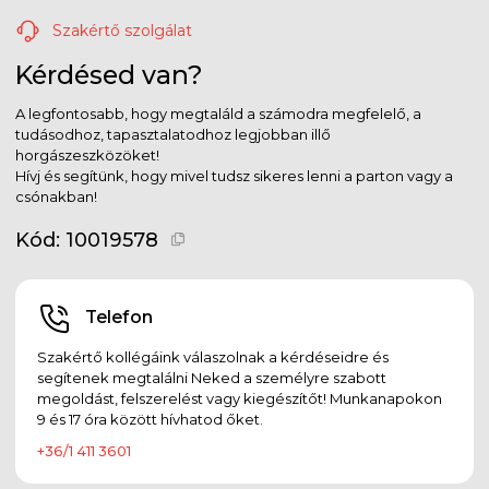
Szakértő szolgálat
Kérdésed van?
A legfontosabb, hogy megtaláld a számodra megfelelő, a
tudásodhoz, tapasztalatodhoz legjobban illő
horgászeszközöket!
Hívj és segítünk, hogy mivel tudsz sikeres lenni a parton vagy a
csónakban!
Kód:
10019578
Telefon
Szakértő kollégáink válaszolnak a kérdéseidre és
segítenek megtalálni Neked a személyre szabott
megoldást, felszerelést vagy kiegészítőt! Munkanapokon
9 és 17 óra között hívhatod őket.
+36/1 411 3601