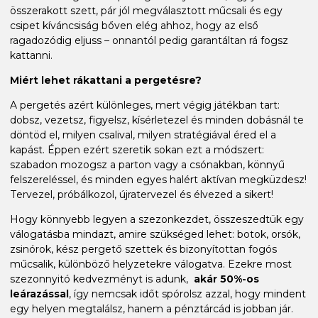
összerakott szett, pár jól megválasztott műcsali és egy
csipet kíváncsiság bőven elég ahhoz, hogy az első
ragadozódig eljuss – onnantól pedig garantáltan rá fogsz
kattanni.
Miért lehet rákattani a pergetésre?
A pergetés azért különleges, mert végig játékban tart:
dobsz, vezetsz, figyelsz, kísérletezel és minden dobásnál te
döntöd el, milyen csalival, milyen stratégiával éred el a
kapást. Éppen ezért szeretik sokan ezt a módszert:
szabadon mozogsz a parton vagy a csónakban, könnyű
felszereléssel, és minden egyes halért aktívan megküzdesz!
Tervezel, próbálkozol, újratervezel és élvezed a sikert!
Hogy könnyebb legyen a szezonkezdet, összeszedtük egy
válogatásba mindazt, amire szükséged lehet: botok, orsók,
zsinórok, kész pergető szettek és bizonyítottan fogós
műcsalik, különböző helyzetekre válogatva. Ezekre most
szezonnyitó kedvezményt is adunk,
akár 50%-os
leárazással
, így nemcsak időt spórolsz azzal, hogy mindent
egy helyen megtalálsz, hanem a pénztárcád is jobban jár.