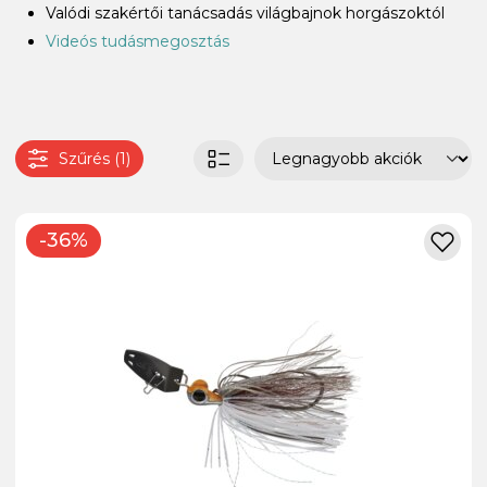
Valódi szakértői tanácsadás világbajnok horgászoktól
Videós tudásmegosztás
Szűrés (1)
-36%