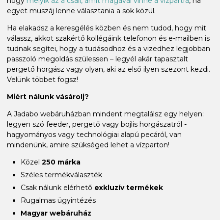
hogy
melyik az a csali, amit magával vinne a vízpartra
, ha
egyet muszáj lenne választania a sok közül.
Ha elakadsz a keresgélés közben és nem tudod, hogy mit
válassz, akkot szakértő kollégáink telefonon és e-mailben is
tudnak segítei, hogy a tudásodhoz és a vizedhez legjobban
passzoló megoldás szülessen – legyél akár tapasztalt
pergető horgász vagy olyan, aki az első ilyen szezont kezdi.
Velünk többet fogsz!
Miért nálunk vásárolj?
A Jadabo webáruházban mindent megtalálsz egy helyen:
legyen szó feeder, pergető vagy bojlis horgászatról -
hagyományos vagy technológiai alapú pecáról, van
mindenünk, amire szükséged lehet a vízparton!
Közel
250 márka
Széles termékválaszték
Csak nálunk elérhető
exkluzív termékek
Rugalmas ügyintézés
Magyar webáruház