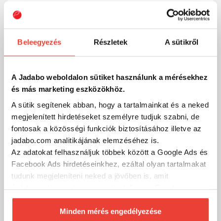
-20%
Beleegyezés
Részletek
A sütikről
A Jadabo weboldalon sütiket használunk a mérésekhez
és más marketing eszközökhöz.
A sütik segítenek abban, hogy a tartalmainkat és a neked
megjelenített hirdetéseket személyre tudjuk szabni, de
fontosak a közösségi funkciók biztosításához illetve az
jadabo.com analitikájának elemzéséhez is.
Az adatokat felhasználjuk többek között a Google Ads és
Facebook Ads hirdetéseinkhez, ezáltal olyan tartalmakat
tudunk megjeleníteni neked a jövőben is, amit
érdekesnek vagy hasznosnak találhatsz. Ennek a
Gunki Boomer 21g Signal Frog chatterbait
biztosításához
arra kérünk, hogy engedd meg
3 274 Ft
Raktáron
számunkra minden mérés használatát.
Minden mérés engedélyezése