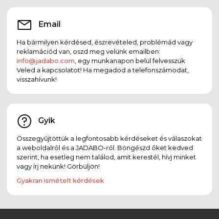
Email
Ha bármilyen kérdésed, észrevételed, problémád vagy
reklamációd van, oszd meg velünk emailben:
info@jadabo.com
, egy munkanapon belül felvesszük
Veled a kapcsolatot! Ha megadod a telefonszámodat,
visszahívunk!
Gyik
Összegyűjtöttük a legfontosabb kérdéseket és válaszokat
a weboldalról és a JADABO-ról. Böngészd őket kedved
szerint, ha esetleg nem találod, amit kerestél, hívj minket
vagy írj nekünk! Görbüljön!
Gyakran ismételt kérdések