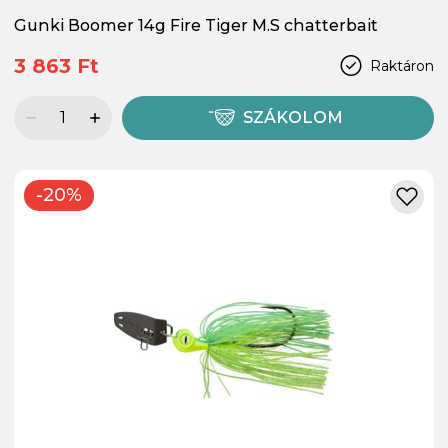
Gunki Boomer 14g Fire Tiger M.S chatterbait
3 863 Ft
Raktáron
SZÁKOLOM
-20%