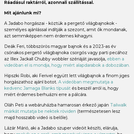
Ráadásul raktárról, azonnali szállítással.
Mit ajánlunk mi?
A Jadabo horgászai - köztük a pergető világbajnokok -
személyes ajánlással indítják a szezont, amit ők mondanak,
azt semmiképpen nem érdemes kihagyni.
Deák Feri, többszörös magyar bajnok és a 2023-as év
csónakos pergető világbajnoka csorgós vagy parti pecához
az Illex Jackall Chubby wobbler szériáját javasolja,
ebben a
videóban el is mondja, hogy miért alapdarabok a dobozában.
Hipszki Robi, aki Ferivel együtt lett világbajnok a finom jiges
horgászathoz ajánl botot.
A videóban megmutatja a
kedvenc Jamaga Blanks típusát
és beszél arról is, hogy
miért érdemes berhuázni erre a pálcára.
Oláh Peti a webáruházba hamarosan érkező japán
Tailwalk
márkát mutatja be nektek röviden
(természetesen lesz
majd hosszabb videó is belőle).
Lázár Márió, aki a Jadabo szuper videóit készíti, elárulja,