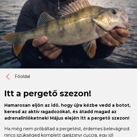
Főoldal
Itt a pergető szezon!
Hamarosan eljön az idő, hogy újra kézbe vedd a botot,
keresd az aktív ragadozókat, és átadd magad az
adrenalinlöketnek! Május elején itt a pergető szezon!
Ha még nem próbáltad a pergetést, érdemes belevágnod:
nincs szükséged komplett garázsnyi cuccra, egy jól