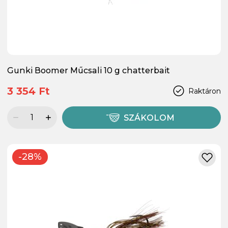
Gunki Boomer Műcsali 10 g chatterbait
3 354 Ft
Raktáron
SZÁKOLOM
-28%