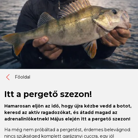
Főoldal
Itt a pergető szezon!
Hamarosan eljön az idő, hogy újra kézbe vedd a botot,
keresd az aktív ragadozókat, és átadd magad az
adrenalinlöketnek! Május elején itt a pergető szezon!
Ha még nem próbáltad a pergetést, érdemes belevágnod:
nincs szükséged komplett garázsnyi cuccra, egy jól