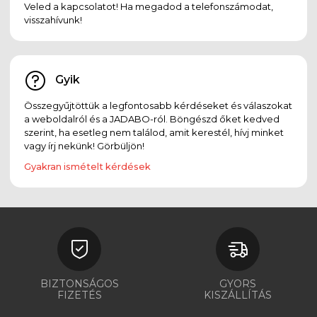
Veled a kapcsolatot! Ha megadod a telefonszámodat,
visszahívunk!
Gyik
Összegyűjtöttük a legfontosabb kérdéseket és válaszokat
a weboldalról és a JADABO-ról. Böngészd őket kedved
szerint, ha esetleg nem találod, amit kerestél, hívj minket
vagy írj nekünk! Görbüljön!
Gyakran ismételt kérdések
BIZTONSÁGOS
GYORS
FIZETÉS
KISZÁLLÍTÁS