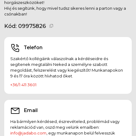
horgászeszközöket!
Hívj és segítünk, hogy mivel tudsz sikeres lenni a parton vagy a
csónakban!
Kód:
09975826
Telefon
Szakértő kollégáink válaszolnak a kérdéseidre és
segítenek megtalálni Neked a személyre szabott
megoldást, felszerelést vagy kiegészítőt! Munkanapokon
9 és 17 óra között hívhatod őket.
+36/1 411 3601
Email
Ha bármilyen kérdésed, észrevételed, problémád vagy
reklamációd van, oszd meg velünk emailben:
info@jadabo.com
, egy munkanapon belül felvesszük