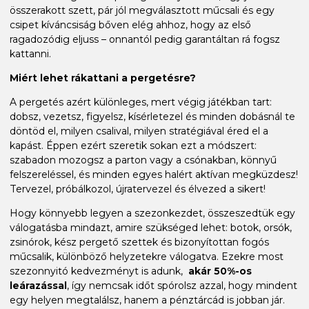
összerakott szett, pár jól megválasztott műcsali és egy
csipet kíváncsiság bőven elég ahhoz, hogy az első
ragadozódig eljuss – onnantól pedig garantáltan rá fogsz
kattanni.
Miért lehet rákattani a pergetésre?
A pergetés azért különleges, mert végig játékban tart:
dobsz, vezetsz, figyelsz, kísérletezel és minden dobásnál te
döntöd el, milyen csalival, milyen stratégiával éred el a
kapást. Éppen ezért szeretik sokan ezt a módszert:
szabadon mozogsz a parton vagy a csónakban, könnyű
felszereléssel, és minden egyes halért aktívan megküzdesz!
Tervezel, próbálkozol, újratervezel és élvezed a sikert!
Hogy könnyebb legyen a szezonkezdet, összeszedtük egy
válogatásba mindazt, amire szükséged lehet: botok, orsók,
zsinórok, kész pergető szettek és bizonyítottan fogós
műcsalik, különböző helyzetekre válogatva. Ezekre most
szezonnyitó kedvezményt is adunk,
akár 50%-os
leárazással
, így nemcsak időt spórolsz azzal, hogy mindent
egy helyen megtalálsz, hanem a pénztárcád is jobban jár.