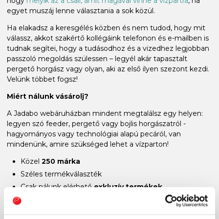
hogy
melyik az a csali, amit magával vinne a vízpartra
, ha
egyet muszáj lenne választania a sok közül.
Ha elakadsz a keresgélés közben és nem tudod, hogy mit
válassz, akkot szakértő kollégáink telefonon és e-mailben is
tudnak segítei, hogy a tudásodhoz és a vizedhez legjobban
passzoló megoldás szülessen – legyél akár tapasztalt
pergető horgász vagy olyan, aki az első ilyen szezont kezdi.
Velünk többet fogsz!
Miért nálunk vásárolj?
A Jadabo webáruházban mindent megtalálsz egy helyen:
legyen szó feeder, pergető vagy bojlis horgászatról -
hagyományos vagy technológiai alapú pecáról, van
mindenünk, amire szükséged lehet a vízparton!
Közel
250 márka
Széles termékválaszték
Csak nálunk elérhető
exkluzív termékek
Rugalmas ügyintézés
Magyar webáruház