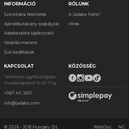
INFORMÁCIÓ
RÓLUNK
Szerződési feltételek
A Jadabo Fishin'
Ajándékutalvány szabályzat
Hírek
Adatkezelési tájékoztató
Vásárlás menete
Süti beállítások
KAPCSOLAT
KÖZÖSSÉG
Telefonos ügyfélszolgálat
munkanapokon 9-től 17-ig
+36/1 411 3601
info@jadabo.com
©
2026 - JDB Hungary Zrt.
WebDoc
NG