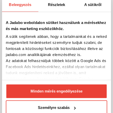
Valódi szakértői tanácsadás világbajnok horgászoktól
Beleegyezés
Részletek
A sütikről
Videós tudásmegosztás
A Jadabo weboldalon sütiket használunk a mérésekhez
és más marketing eszközökhöz.
A sütik segítenek abban, hogy a tartalmainkat és a neked
Szűrés (1)
megjelenített hirdetéseket személyre tudjuk szabni, de
fontosak a közösségi funkciók biztosításához illetve az
jadabo.com analitikájának elemzéséhez is.
-10%
Az adatokat felhasználjuk többek között a Google Ads és
Facebook Ads hirdetéseinkhez, ezáltal olyan tartalmakat
tudunk megjeleníteni neked a jövőben is, amit
érdekesnek vagy hasznosnak találhatsz. Ennek a
biztosításához
arra kérünk, hogy engedd meg
számunkra minden mérés használatát.
Minden mérés engedélyezése
Természetesen
soha semmilyen formában nem fogunk
visszaélni ezzel és később bármikor
Személyre szabás
megváltoztathatod a döntésed ezzel kapcsolatban.