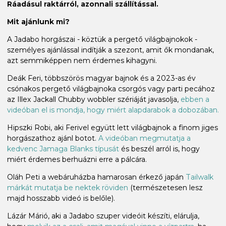
Ráadásul raktárról, azonnali szállítással.
Mit ajánlunk mi?
A Jadabo horgászai - köztük a pergető világbajnokok -
személyes ajánlással indítják a szezont, amit ők mondanak,
azt semmiképpen nem érdemes kihagyni.
Deák Feri, többszörös magyar bajnok és a 2023-as év
csónakos pergető világbajnoka csorgós vagy parti pecához
az Illex Jackall Chubby wobbler szériáját javasolja,
ebben a
videóban el is mondja, hogy miért alapdarabok a dobozában.
Hipszki Robi, aki Ferivel együtt lett világbajnok a finom jiges
horgászathoz ajánl botot.
A videóban megmutatja a
kedvenc Jamaga Blanks típusát
és beszél arról is, hogy
miért érdemes berhuázni erre a pálcára.
Oláh Peti a webáruházba hamarosan érkező japán
Tailwalk
márkát mutatja be nektek röviden
(természetesen lesz
majd hosszabb videó is belőle).
Lázár Márió, aki a Jadabo szuper videóit készíti, elárulja,