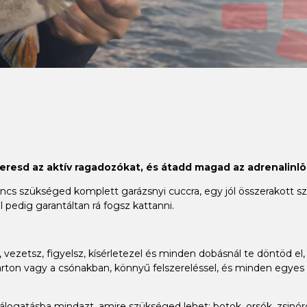
keresd az aktív ragadozókat, és átadd magad az adrenalinlö
 szükséged komplett garázsnyi cuccra, egy jól összerakott szet
 pedig garantáltan rá fogsz kattanni.
vezetsz, figyelsz, kísérletezel és minden dobásnál te döntöd el, 
ton vagy a csónakban, könnyű felszereléssel, és minden egyes h
gatásba mindazt, amire szükséged lehet: botok, orsók, zsinórok