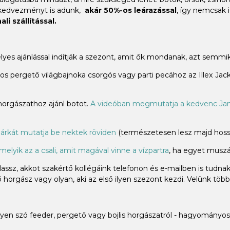
 kedvezményt is adunk,
akár 50%-os leárazással
, így nemcsak 
li szállítással.
élyes ajánlással indítják a szezont, amit ők mondanak, azt sem
 pergető világbajnoka csorgós vagy parti pecához az Illex Jacka
 horgászathoz ajánl botot.
A videóban megmutatja a kedvenc Jam
árkát mutatja be nektek röviden
(természetesen lesz majd hossz
melyik az a csali, amit magával vinne a vízpartra
, ha egyet muszáj
ssz, akkot szakértő kollégáink telefonon és e-mailben is tudna
horgász vagy olyan, aki az első ilyen szezont kezdi. Velünk több
n szó feeder, pergető vagy bojlis horgászatról - hagyományos 