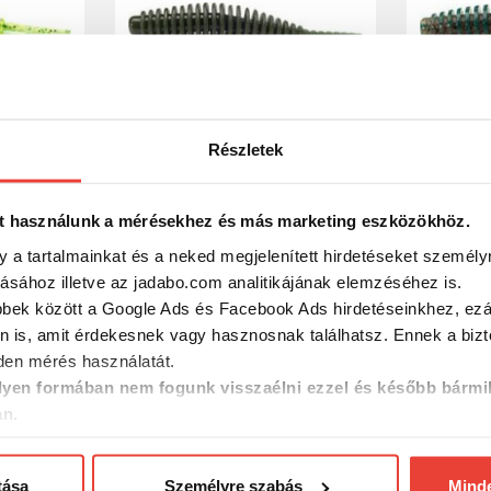
Részletek
cs.026 -
Fishup_Tanta 1" 12Pcs.055 -
Fishup_Ta
een
Chartreuse/Black gumiféreg
Pepper g
t használunk a mérésekhez és más marketing eszközökhöz.
4 változa
y a tartalmainkat és a neked megjelenített hirdetéseket személy
2 340 Ft
2 754 F
tásához illetve az jadabo.com analitikájának elemzéséhez is.
bbek között a Google Ads és Facebook Ads hirdetéseinkhez, ezál
n is, amit érdekesnek vagy hasznosnak találhatsz. Ennek a biz
en mérés használatát.
yen formában nem fogunk visszaélni ezzel és később bármi
an.
tása
Személyre szabás
Mind