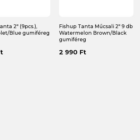
nta 2" (9pcs.),
Fishup Tanta Műcsali 2" 9 db
olet/Blue gumiféreg
Watermelon Brown/Black
gumiféreg
t
2 990 Ft