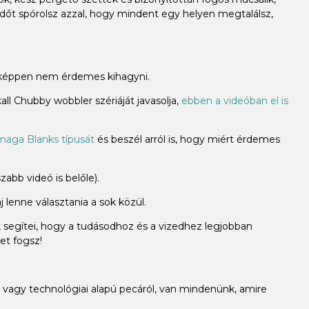
időt spórolsz azzal, hogy mindent egy helyen megtalálsz,
miképpen nem érdemes kihagyni.
ll Chubby wobbler szériáját javasolja,
ebben a videóban el is
aga Blanks típusát
és beszél arról is, hogy miért érdemes
abb videó is belőle).
 lenne választania a sok közül.
k segítei, hogy a tudásodhoz és a vizedhez legjobban
et fogsz!
vagy technológiai alapú pecáról, van mindenünk, amire