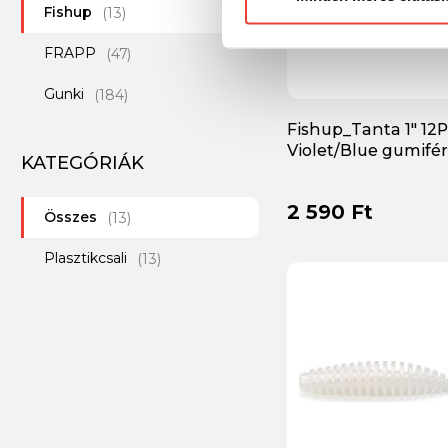
Fishup
(13)
FRAPP
(47)
Gunki
(184)
Fishup_Tanta 1" 12Pc
Ichikawa
(6)
Violet/Blue gumifé
KATEGÓRIÁK
Illex
(120)
2 590 Ft
Összes
Iron Claw
(13)
(65)
Plasztikcsali
Jackall
(13)
(5)
Jadabo
(2)
Keitech
(137)
Lurefans
(26)
Major Craft
(8)