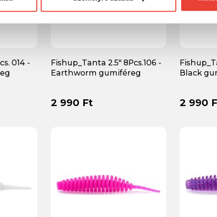
s. 014 -
Fishup_Tanta 2.5" 8Pcs.106 -
Fishup_Ta
reg
Earthworm gumiféreg
Black gu
2 990 Ft
2 990 F