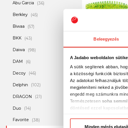
Abu Garcia
(36)
Berkley
(45)
Biwaa
(57)
BKK
(43)
Beleegyezés
Daiwa
Fishup_Tanta 1" 12P
(98)
Flo Chartreuse/Gr
A Jadabo weboldalon sütike
DAM
(6)
gumiféreg
A sütik segítenek abban, hog
2 331 Ft
Decoy
(46)
a közösségi funkciók biztosí
Az adatokat felhasználjuk tö
Delphin
(102)
megjeleníteni neked a jövőbe
engedd meg számunkra mind
DRAGON
(21)
Természetesen
soha semmil
döntésed ezzel kapcsolatb
Duo
(14)
Előre is köszönjük!
Favorite
(38)
Minden mérés elutasí