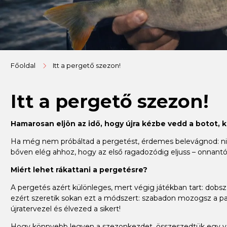
Főoldal
Itt a pergető szezon!
Itt a pergető szezon!
Hamarosan eljön az idő, hogy újra kézbe vedd a botot, 
Ha még nem próbáltad a pergetést, érdemes belevágnod: nincs
bőven elég ahhoz, hogy az első ragadozódig eljuss – onnantól
Miért lehet rákattani a pergetésre?
A pergetés azért különleges, mert végig játékban tart: dobsz, 
ezért szeretik sokan ezt a módszert: szabadon mozogsz a par
újratervezel és élvezed a sikert!
Hogy könnyebb legyen a szezonkezdet, összeszedtük egy válo