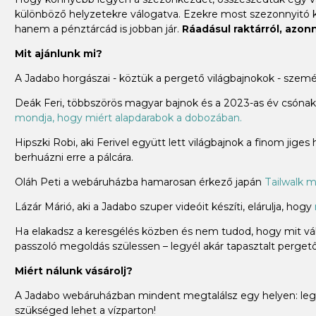
különböző helyzetekre válogatva. Ezekre most szezonnyitó
hanem a pénztárcád is jobban jár.
Ráadásul raktárról, azonna
Mit ajánlunk mi?
A Jadabo horgászai - köztük a pergető világbajnokok - szem
Deák Feri, többszörös magyar bajnok és a 2023-as év csónakos
mondja, hogy miért alapdarabok a dobozában.
Hipszki Robi, aki Ferivel együtt lett világbajnok a finom jiges
berhuázni erre a pálcára.
Oláh Peti a webáruházba hamarosan érkező japán
Tailwalk m
Lázár Márió, aki a Jadabo szuper videóit készíti, elárulja, hogy
Ha elakadsz a keresgélés közben és nem tudod, hogy mit vála
passzoló megoldás szülessen – legyél akár tapasztalt pergető 
Miért nálunk vásárolj?
A Jadabo webáruházban mindent megtalálsz egy helyen: legye
szükséged lehet a vízparton!