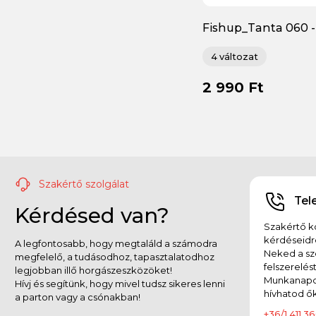
Pázmány előke
(5)
Fishup_Tanta 060 -
Pegi wobbler
(4)
Violet/Peacock & Si
gumiféreg
4 változat
Raid Japan
(1)
2 990 Ft
Rapala
(173)
Reiva
(209)
Salmo
(7)
Szakértő szolgálat
Savage Gear
(140)
Tel
Kérdésed van?
Seaguar
(4)
Szakértő ko
kérdéseidr
Select
A legfontosabb, hogy megtaláld a számodra
(58)
Neked a sz
megfelelő, a tudásodhoz, tapasztalatodhoz
felszerelés
legjobban illő horgászeszközöket!
Shimano
(13)
Munkanapok
Hívj és segítünk, hogy mivel tudsz sikeres lenni
hívhatod ők
a parton vagy a csónakban!
SpinMad
(155)
+36/1 411 36