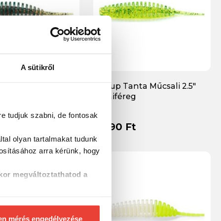
A sütikről
nta 017 - Motor Oil
Fishup Tanta Műcsali 2.5"
umiféreg
gumiféreg
t
re tudjuk szabni, de fontosak
2 990 Ft
t
tal olyan tartalmakat tudunk
tosításához
arra kérünk, hogy
kor megváltoztathatod a
en mérés engedélyezése