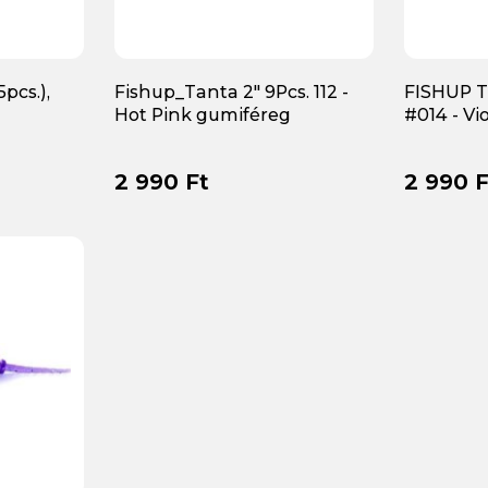
pcs.),
Fishup_Tanta 2" 9Pcs. 112 -
FISHUP Ta
Hot Pink gumiféreg
#014 - Vi
2 990 Ft
2 990 F