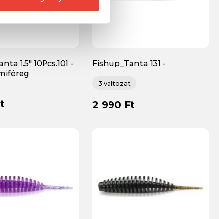
nta 1.5" 10Pcs.101 -
Fishup_Tanta 131 -
miféreg
White/Hot Chartreuse
gumiféreg
3 változat
t
2 990 Ft