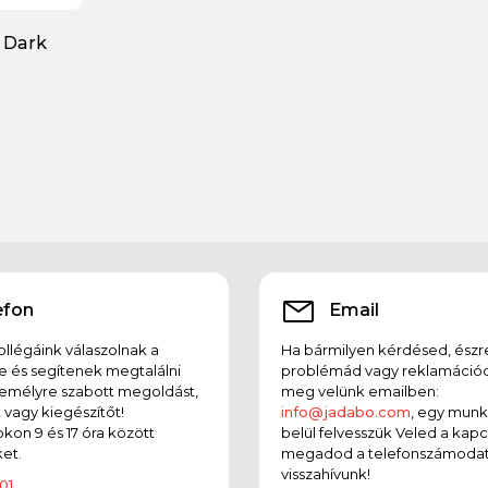
 Dark
lver
efon
Email
llégáink válaszolnak a
Ha bármilyen kérdésed, észr
e és segítenek megtalálni
problémád vagy reklamációd
emélyre szabott megoldást,
meg velünk emailben:
t vagy kiegészítőt!
info@jadabo.com
, egy mun
on 9 és 17 óra között
belül felvesszük Veled a kapc
et.
megadod a telefonszámodat
visszahívunk!
01