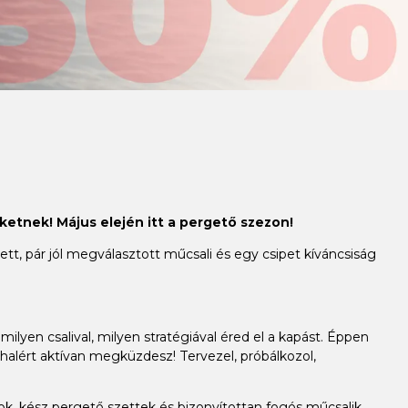
ketnek! Május elején itt a pergető szezon!
t, pár jól megválasztott műcsali és egy csipet kíváncsiság
milyen csalival, milyen stratégiával éred el a kapást. Éppen
alért aktívan megküzdesz! Tervezel, próbálkozol,
, kész pergető szettek és bizonyítottan fogós műcsalik,