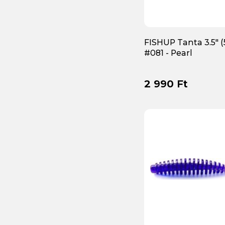
Megabass
(55)
Meiho
(7)
FISHUP Tanta 3.5" (5
Mepps
(3)
#081 - Pearl
MFF
(3)
2 990 Ft
Mike's Wobbler Manufaktúra
(4)
Mitchell
(1)
Molix
(37)
Monkey Lures
(22)
Mustad
(29)
OSP
(30)
Ottó bácsi
(51)