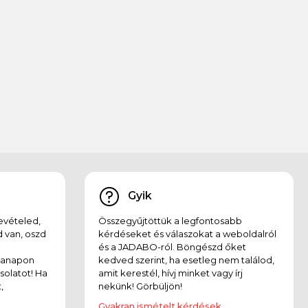
Gyik
evételed,
Összegyűjtöttük a legfontosabb
 van, oszd
kérdéseket és válaszokat a weboldalról
és a JADABO-ról. Böngészd őket
kanapon
kedved szerint, ha esetleg nem találod,
solatot! Ha
amit kerestél, hívj minket vagy írj
,
nekünk! Görbüljön!
Gyakran ismételt kérdések