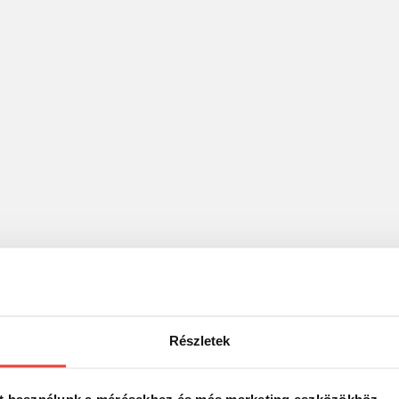
Részletek
t használunk a mérésekhez és más marketing eszközökhöz.