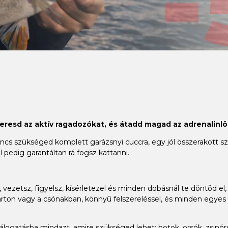
keresd az aktív ragadozókat, és átadd magad az adrenalinlö
 szükséged komplett garázsnyi cuccra, egy jól összerakott szet
 pedig garantáltan rá fogsz kattanni.
vezetsz, figyelsz, kísérletezel és minden dobásnál te döntöd el, 
ton vagy a csónakban, könnyű felszereléssel, és minden egyes h
gatásba mindazt, amire szükséged lehet: botok, orsók, zsinórok