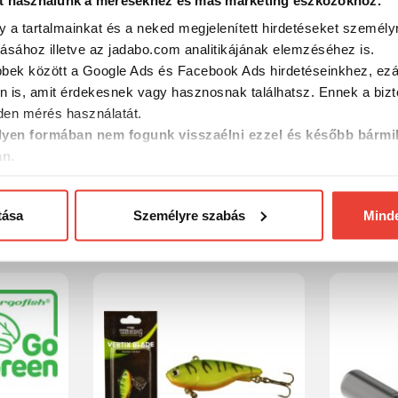
y a tartalmainkat és a neked megjelenített hirdetéseket személy
tásához illetve az jadabo.com analitikájának elemzéséhez is.
bbek között a Google Ads és Facebook Ads hirdetéseinkhez, ezál
n is, amit érdekesnek vagy hasznosnak találhatsz. Ennek a biz
en mérés használatát.
yen formában nem fogunk visszaélni ezzel és később bármi
Bot 1,65M
Wizard Perch Blade Ul 2,10M
Wizard C
an.
2,20m 50
tása
Személyre szabás
Mind
14 990 Ft
20 990