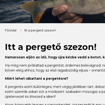
Főoldal
Itt a pergető szezon!
Itt a pergető szezon!
Hamarosan eljön az idő, hogy újra kézbe vedd a botot, 
Ha még nem próbáltad a pergetést, érdemes belevágnod: nincs
bőven elég ahhoz, hogy az első ragadozódig eljuss – onnantól
Miért lehet rákattani a pergetésre?
A pergetés azért különleges, mert végig játékban tart: dobsz, 
ezért szeretik sokan ezt a módszert: szabadon mozogsz a par
újratervezel és élvezed a sikert!
Hogy könnyebb legyen a szezonkezdet, összeszedtük egy válo