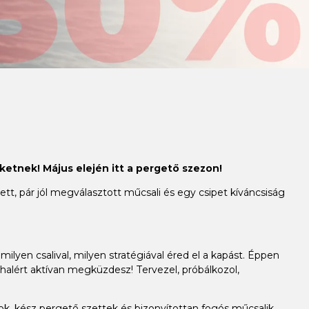
ketnek! Május elején itt a pergető szezon!
t, pár jól megválasztott műcsali és egy csipet kíváncsiság
milyen csalival, milyen stratégiával éred el a kapást. Éppen
alért aktívan megküzdesz! Tervezel, próbálkozol,
, kész pergető szettek és bizonyítottan fogós műcsalik,