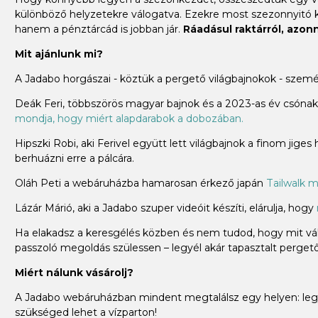
különböző helyzetekre válogatva. Ezekre most szezonnyitó
hanem a pénztárcád is jobban jár.
Ráadásul raktárról, azonna
Mit ajánlunk mi?
A Jadabo horgászai - köztük a pergető világbajnokok - szem
Deák Feri, többszörös magyar bajnok és a 2023-as év csónakos
mondja, hogy miért alapdarabok a dobozában.
Hipszki Robi, aki Ferivel együtt lett világbajnok a finom jiges
berhuázni erre a pálcára.
Oláh Peti a webáruházba hamarosan érkező japán
Tailwalk m
Lázár Márió, aki a Jadabo szuper videóit készíti, elárulja, hogy
Ha elakadsz a keresgélés közben és nem tudod, hogy mit vála
passzoló megoldás szülessen – legyél akár tapasztalt pergető 
Miért nálunk vásárolj?
A Jadabo webáruházban mindent megtalálsz egy helyen: legye
szükséged lehet a vízparton!