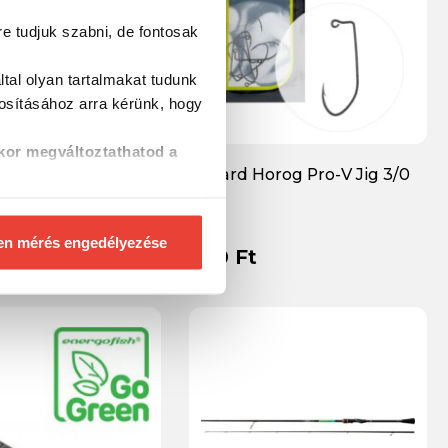
re tudjuk szabni, de fontosak
tal olyan tartalmakat tudunk
tosításához
arra kérünk, hogy
kor megváltoztathatod a
atfish Monster
Wizard Horog Pro-V Jig 3/0
0-700g horgászbot
en mérés engedélyezése
 Ft
990 Ft