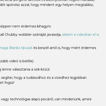
időt spórolsz azzal, hogy mindent egy helyen megtalálsz,
miképpen nem érdemes kihagyni.
ll Chubby wobbler szériáját javasolja,
ebben a videóban el is
aga Blanks típusát
és beszél arról is, hogy miért érdemes
abb videó is belőle).
 lenne választania a sok közül.
k segítei, hogy a tudásodhoz és a vizedhez legjobban
et fogsz!
vagy technológiai alapú pecáról, van mindenünk, amire