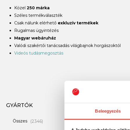
Közel
250 márka
Széles termékválaszték
Csak nálunk elérhető
exkluzív termékek
Rugalmas ügyintézés
Magyar webáruház
Valódi szakértői tanácsadás világbajnok horgászoktól
Videós tudásmegosztás
GYÁRTÓK
Beleegyezés
Összes
(2346)
A Jadabo weboldalon sütike