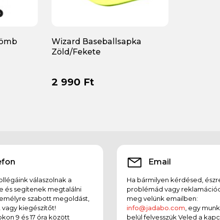
Gömb
Wizard Baseballsapka
Zöld/Fekete
2 990 Ft
efon
Email
llégáink válaszolnak a
Ha bármilyen kérdésed, észr
e és segítenek megtalálni
problémád vagy reklamációd
emélyre szabott megoldást,
meg velünk emailben:
t vagy kiegészítőt!
info@jadabo.com
, egy mun
on 9 és 17 óra között
belül felvesszük Veled a kapc