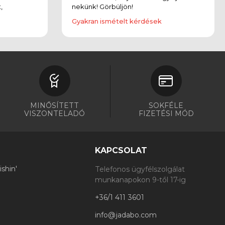
,
nekünk! Görbüljön!
Gyakran ismételt kérdések
MINŐSÍTETT
SOKFÉLE
VISZONTELADÓ
FIZETÉSI MÓD
KAPCSOLAT
shin'
Telefonos ügyfélszolgálat
munkanapokon 9-től 17-ig
+36/1 411 3601
info@jadabo.com