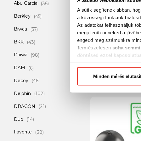
Abu Garcia
(36)
A sütik segítenek abban, hog
Berkley
(45)
a közösségi funkciók biztosí
Az adatokat felhasználjuk tö
Biwaa
(57)
megjeleníteni neked a jövőbe
engedd meg számunkra mind
BKK
(43)
Természetesen
soha semmil
Daiwa
Wizard Vertix Boat 
(98)
döntésed ezzel kapcsolatb
12lbs
Előre is köszönjük!
DAM
(6)
Minden mérés elutasí
17 990 Ft
Decoy
(46)
Delphin
(102)
DRAGON
(21)
Duo
(14)
Favorite
(38)