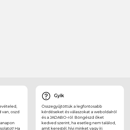
Gyik
evételed,
Összegyűjtöttük a legfontosabb
 van, oszd
kérdéseket és válaszokat a weboldalról
és a JADABO-ról. Böngészd őket
kanapon
kedved szerint, ha esetleg nem találod,
solatot! Ha
amit kerestél, hívj minket vagy írj