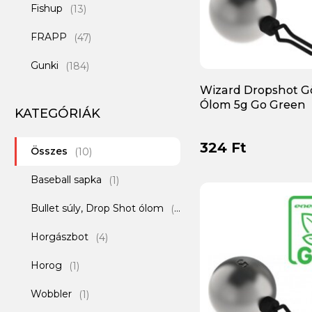
Fishup
(13)
FRAPP
(47)
Gunki
(184)
Wizard Dropshot 
Ichikawa
(6)
Ólom 5g Go Green
KATEGÓRIÁK
Illex
(120)
324 Ft
Összes
Iron Claw
(10)
(65)
Baseball sapka
Jackall
(1)
(5)
Bullet súly, Drop Shot ólom
Jadabo
(3)
(2)
Horgászbot
Keitech
(4)
(137)
Horog
Lurefans
(1)
(26)
Wobbler
Major Craft
(1)
(8)