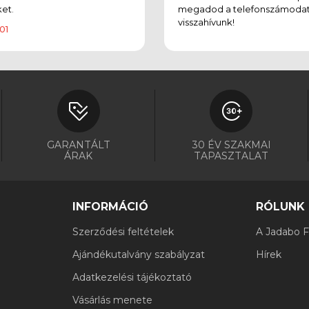
et.
megadod a telefonszámodat
visszahívunk!
01
GARANTÁLT
30 ÉV SZAKMAI
ÁRAK
TAPASZTALAT
INFORMÁCIÓ
RÓLUNK
Szerződési feltételek
A Jadabo Fi
Ajándékutalvány szabályzat
Hírek
Adatkezelési tájékoztató
Vásárlás menete