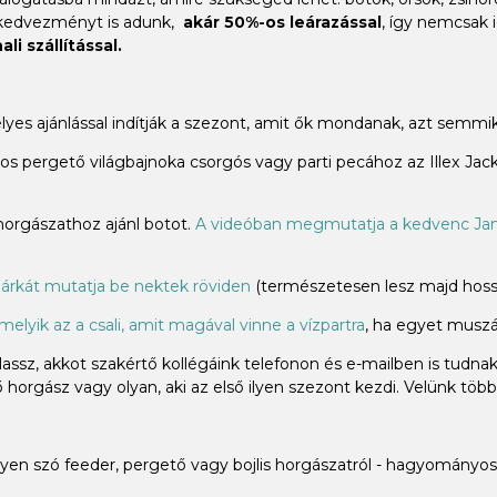
 kedvezményt is adunk,
akár 50%-os leárazással
, így nemcsak 
li szállítással.
élyes ajánlással indítják a szezont, amit ők mondanak, azt sem
 pergető világbajnoka csorgós vagy parti pecához az Illex Jacka
 horgászathoz ajánl botot.
A videóban megmutatja a kedvenc Jam
árkát mutatja be nektek röviden
(természetesen lesz majd hossz
melyik az a csali, amit magával vinne a vízpartra
, ha egyet muszáj
ssz, akkot szakértő kollégáink telefonon és e-mailben is tudna
horgász vagy olyan, aki az első ilyen szezont kezdi. Velünk több
n szó feeder, pergető vagy bojlis horgászatról - hagyományos 