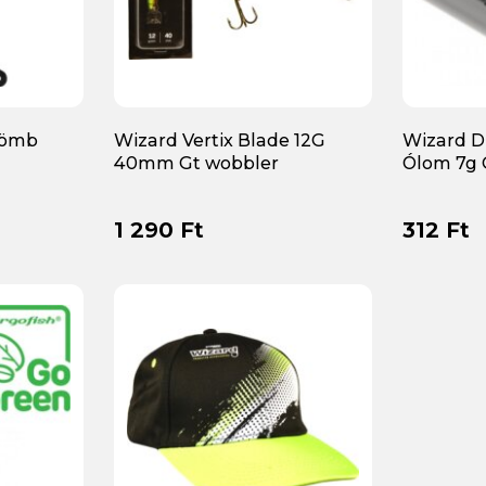
Gömb
Wizard Vertix Blade 12G
Wizard D
40mm Gt wobbler
Ólom 7g 
1 290 Ft
312 Ft