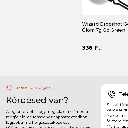
Megabass
(55)
Meiho
(7)
Wizard Dropshot 
Mepps
(3)
Ólom 7g Go Green
MFF
(3)
336 Ft
Mike's Wobbler Manufaktúra
(4)
Mitchell
(1)
Molix
(37)
Monkey Lures
(22)
Szakértő szolgálat
Tel
Kérdésed van?
Mustad
(29)
Szakértő ko
OSP
(30)
kérdéseidr
A legfontosabb, hogy megtaláld a számodra
Neked a sz
megfelelő, a tudásodhoz, tapasztalatodhoz
felszerelés
Ottó bácsi
(51)
legjobban illő horgászeszközöket!
Munkanapok
Hívj és segítünk, hogy mivel tudsz sikeres lenni