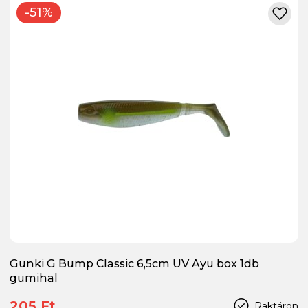
-51%
Gunki G Bump Classic 6,5cm UV Ayu box 1db
gumihal
205 Ft
Raktáron