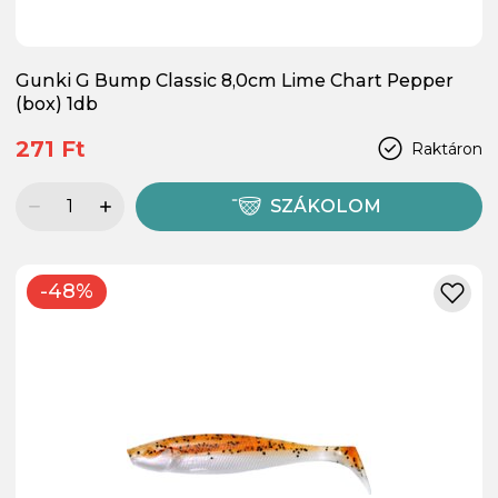
Gunki G Bump Classic 8,0cm Lime Chart Pepper
(box) 1db
271 Ft
Raktáron
SZÁKOLOM
-48%