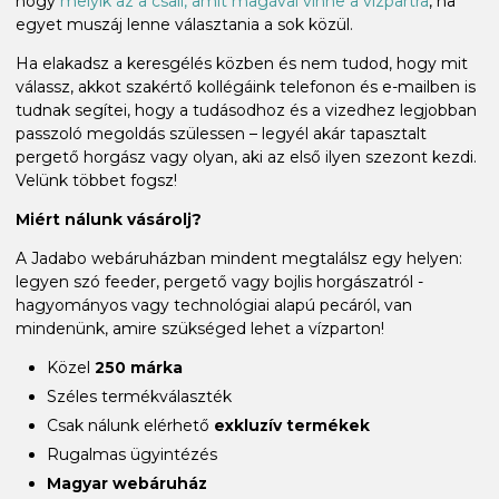
hogy
melyik az a csali, amit magával vinne a vízpartra
, ha
egyet muszáj lenne választania a sok közül.
Ha elakadsz a keresgélés közben és nem tudod, hogy mit
válassz, akkot szakértő kollégáink telefonon és e-mailben is
tudnak segítei, hogy a tudásodhoz és a vizedhez legjobban
passzoló megoldás szülessen – legyél akár tapasztalt
pergető horgász vagy olyan, aki az első ilyen szezont kezdi.
Velünk többet fogsz!
Miért nálunk vásárolj?
A Jadabo webáruházban mindent megtalálsz egy helyen:
legyen szó feeder, pergető vagy bojlis horgászatról -
hagyományos vagy technológiai alapú pecáról, van
mindenünk, amire szükséged lehet a vízparton!
Közel
250 márka
Széles termékválaszték
Csak nálunk elérhető
exkluzív termékek
Rugalmas ügyintézés
Magyar webáruház