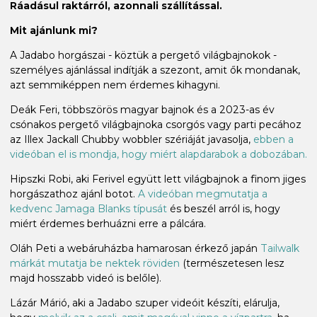
Ráadásul raktárról, azonnali szállítással.
Mit ajánlunk mi?
A Jadabo horgászai - köztük a pergető világbajnokok -
személyes ajánlással indítják a szezont, amit ők mondanak,
azt semmiképpen nem érdemes kihagyni.
Deák Feri, többszörös magyar bajnok és a 2023-as év
csónakos pergető világbajnoka csorgós vagy parti pecához
az Illex Jackall Chubby wobbler szériáját javasolja,
ebben a
videóban el is mondja, hogy miért alapdarabok a dobozában.
Hipszki Robi, aki Ferivel együtt lett világbajnok a finom jiges
horgászathoz ajánl botot.
A videóban megmutatja a
kedvenc Jamaga Blanks típusát
és beszél arról is, hogy
miért érdemes berhuázni erre a pálcára.
Oláh Peti a webáruházba hamarosan érkező japán
Tailwalk
márkát mutatja be nektek röviden
(természetesen lesz
majd hosszabb videó is belőle).
Lázár Márió, aki a Jadabo szuper videóit készíti, elárulja,