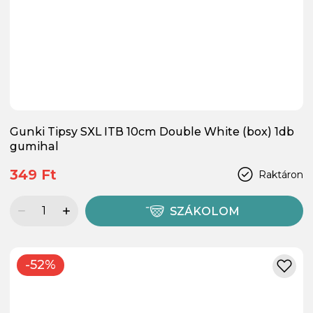
Gunki Tipsy SXL ITB 10cm Double White (box) 1db
gumihal
349 Ft
Raktáron
SZÁKOLOM
-52%