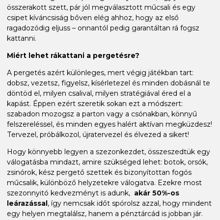
összerakott szett, pár jól megválasztott műcsali és egy
csipet kíváncsiság bőven elég ahhoz, hogy az első
ragadozódig eljuss – onnantól pedig garantáltan rá fogsz
kattanni.
Miért lehet rákattani a pergetésre?
A pergetés azért különleges, mert végig játékban tart:
dobsz, vezetsz, figyelsz, kísérletezel és minden dobásnál te
döntöd el, milyen csalival, milyen stratégiával éred el a
kapást. Éppen ezért szeretik sokan ezt a módszert:
szabadon mozogsz a parton vagy a csónakban, könnyű
felszereléssel, és minden egyes halért aktívan megküzdesz!
Tervezel, próbálkozol, újratervezel és élvezed a sikert!
Hogy könnyebb legyen a szezonkezdet, összeszedtük egy
válogatásba mindazt, amire szükséged lehet: botok, orsók,
zsinórok, kész pergető szettek és bizonyítottan fogós
műcsalik, különböző helyzetekre válogatva. Ezekre most
szezonnyitó kedvezményt is adunk,
akár 50%-os
leárazással
, így nemcsak időt spórolsz azzal, hogy mindent
egy helyen megtalálsz, hanem a pénztárcád is jobban jár.