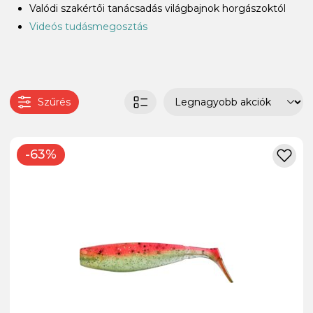
Valódi szakértői tanácsadás világbajnok horgászoktól
Videós tudásmegosztás
Szűrés
-63%