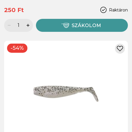
250 Ft
Raktáron
SZÁKOLOM
-54%