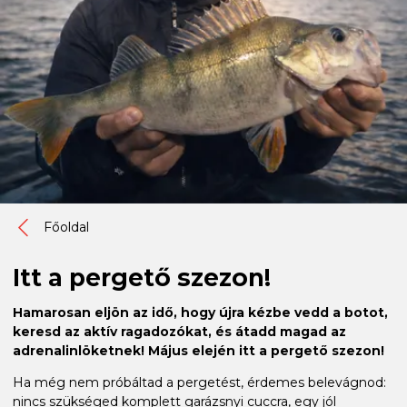
Főoldal
Itt a pergető szezon!
Hamarosan eljön az idő, hogy újra kézbe vedd a botot,
keresd az aktív ragadozókat, és átadd magad az
adrenalinlöketnek! Május elején itt a pergető szezon!
Ha még nem próbáltad a pergetést, érdemes belevágnod:
nincs szükséged komplett garázsnyi cuccra, egy jól