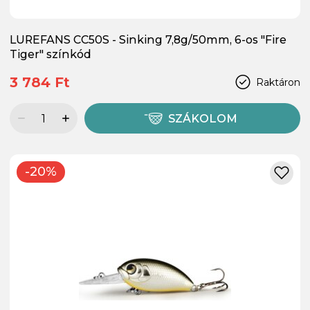
LUREFANS CC50S - Sinking 7,8g/50mm, 6-os "Fire
Tiger" színkód
3 784 Ft
Raktáron
SZÁKOLOM
-20%