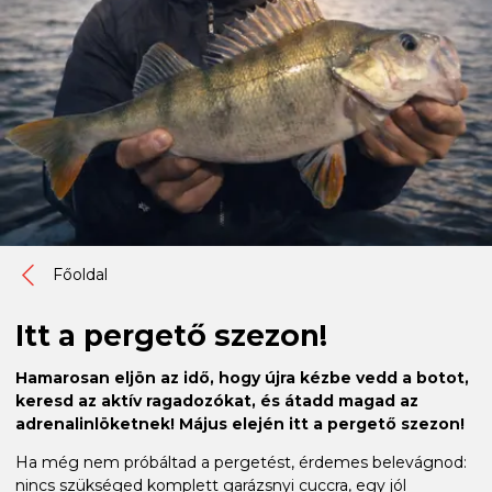
Főoldal
Itt a pergető szezon!
Hamarosan eljön az idő, hogy újra kézbe vedd a botot,
keresd az aktív ragadozókat, és átadd magad az
adrenalinlöketnek! Május elején itt a pergető szezon!
Ha még nem próbáltad a pergetést, érdemes belevágnod:
nincs szükséged komplett garázsnyi cuccra, egy jól