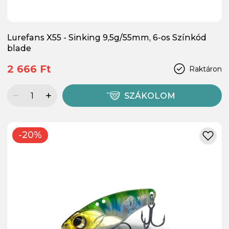
Lurefans X55 - Sinking 9,5g/55mm, 6-os Színkód
blade
2 666 Ft
Raktáron
SZÁKOLOM
-20%