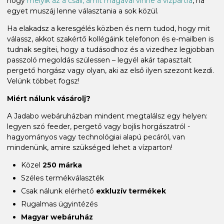
hogy
melyik az a csali, amit magával vinne a vízpartra
, ha
egyet muszáj lenne választania a sok közül.
Ha elakadsz a keresgélés közben és nem tudod, hogy mit
válassz, akkot szakértő kollégáink telefonon és e-mailben is
tudnak segítei, hogy a tudásodhoz és a vizedhez legjobban
passzoló megoldás szülessen – legyél akár tapasztalt
pergető horgász vagy olyan, aki az első ilyen szezont kezdi.
Velünk többet fogsz!
Miért nálunk vásárolj?
A Jadabo webáruházban mindent megtalálsz egy helyen:
legyen szó feeder, pergető vagy bojlis horgászatról -
hagyományos vagy technológiai alapú pecáról, van
mindenünk, amire szükséged lehet a vízparton!
Közel
250 márka
Széles termékválaszték
Csak nálunk elérhető
exkluzív termékek
Rugalmas ügyintézés
Magyar webáruház