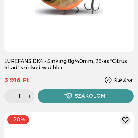
LUREFANS DK4 - Sinking 8g/40mm, 28-as "Citrus
Shad" színkód wobbler
3 916 Ft
Raktáron
SZÁKOLOM
-20%