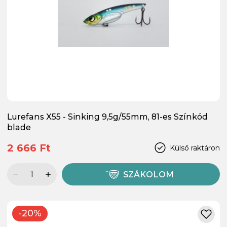
Lurefans X55 - Sinking 9,5g/55mm, 81-es Színkód
blade
2 666 Ft
Külső raktáron
SZÁKOLOM
-20%