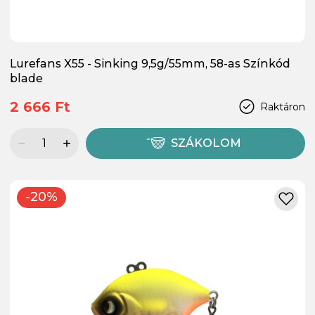
Lurefans X55 - Sinking 9,5g/55mm, 58-as Színkód
blade
2 666 Ft
Raktáron
SZÁKOLOM
-20%