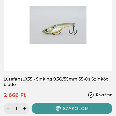
Lurefans_X55 - Sinking 9,5G/55mm 35-Ös Színkód
blade
2 666 Ft
Raktáron
SZÁKOLOM