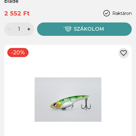
blade
2 552 Ft
Raktáron
SZÁKOLOM
-20%