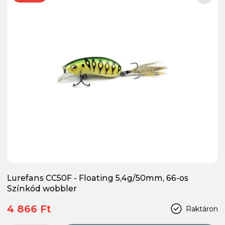
Lurefans CC50F - Floating 5,4g/50mm, 66-os
Színkód wobbler
4 866 Ft
Raktáron