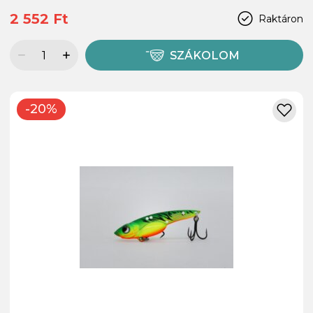
2 552 Ft
Raktáron
SZÁKOLOM
-20%