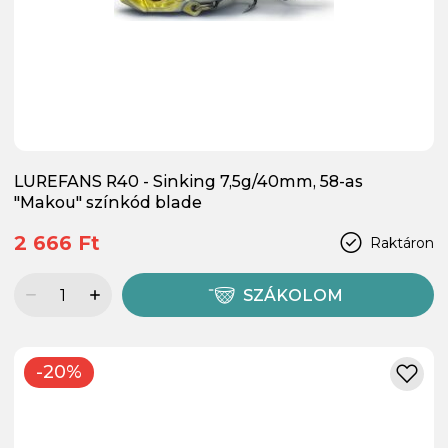
LUREFANS R40 - Sinking 7,5g/40mm, 58-as
"Makou" színkód blade
2 666 Ft
Raktáron
SZÁKOLOM
-20%