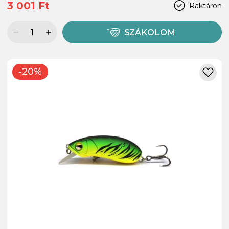
3 001 Ft
Raktáron
SZÁKOLOM
-20%