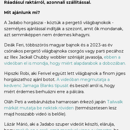
Ráadásul raktárról, azonnali szállítással.
Mit ajánlunk mi?
A Jadabo horgászai - köztük a pergető világbajnokok -
személyes ajánlással indítják a szezont, amit ők mondanak,
azt semmiképpen nem érdemes kihagyni.
Deák Feri, többszörös magyar bajnok és a 2023-as év
csónakos pergető világbajnoka csorgós vagy parti pecához
az Illex Jackall Chubby wobbler szériáját javasolja,
ebben a
videóban el is mondja, hogy miért alapdarabok a dobozában.
Hipszki Robi, aki Ferivel együtt lett világbajnok a finom jiges
horgászathoz ajánl botot.
A videóban megmutatja a
kedvenc Jamaga Blanks típusát
és beszél arról is, hogy
miért érdemes berhuázni erre a pálcára.
Oláh Peti a webáruházba hamarosan érkező japán
Tailwalk
márkát mutatja be nektek röviden
(természetesen lesz
majd hosszabb videó is belőle).
Lázár Márió, aki a Jadabo szuper videóit készíti, elárulja,