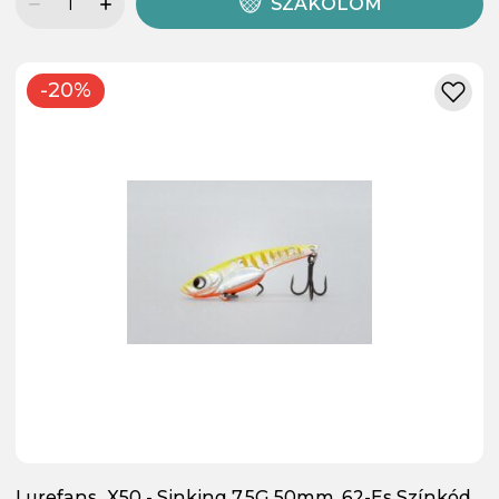
SZÁKOLOM
-20%
Lurefans_X50 - Sinking 7,5G 50mm, 62-Es Színkód