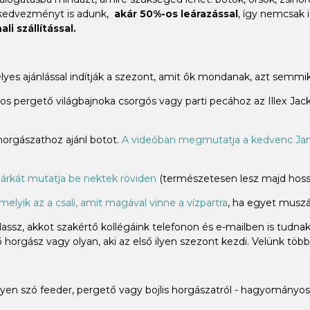
 kedvezményt is adunk,
akár 50%-os leárazással
, így nemcsak 
li szállítással.
élyes ajánlással indítják a szezont, amit ők mondanak, azt sem
 pergető világbajnoka csorgós vagy parti pecához az Illex Jacka
 horgászathoz ajánl botot.
A videóban megmutatja a kedvenc Jam
árkát mutatja be nektek röviden
(természetesen lesz majd hossz
melyik az a csali, amit magával vinne a vízpartra
, ha egyet muszáj
ssz, akkot szakértő kollégáink telefonon és e-mailben is tudna
horgász vagy olyan, aki az első ilyen szezont kezdi. Velünk több
n szó feeder, pergető vagy bojlis horgászatról - hagyományos 