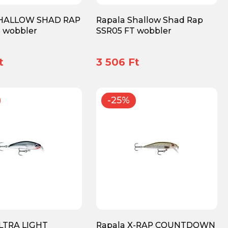
SHALLOW SHAD RAP
Rapala Shallow Shad Rap
 wobbler
SSR05 FT wobbler
t
3 506 Ft
-25%
LTRA LIGHT
Rapala X-RAP COUNTDOWN