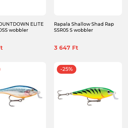
COUNTDOWN ELITE
Rapala Shallow Shad Rap
DSS wobbler
SSR05 S wobbler
t
3 647 Ft
-25%