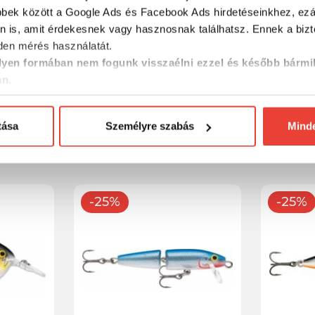
bbek között a Google Ads és Facebook Ads hirdetéseinkhez, ezál
n is, amit érdekesnek vagy hasznosnak találhatsz. Ennek a biz
en mérés használatát.
yen formában nem fogunk visszaélni ezzel és később bármi
an.
HT
Rapala SHALLOW SHAD RAP
Rapala D
 wobbler
SSR07 S wobbler
crank
tása
Személyre szabás
Mind
3 894 Ft
5 478 F
-25%
-25%