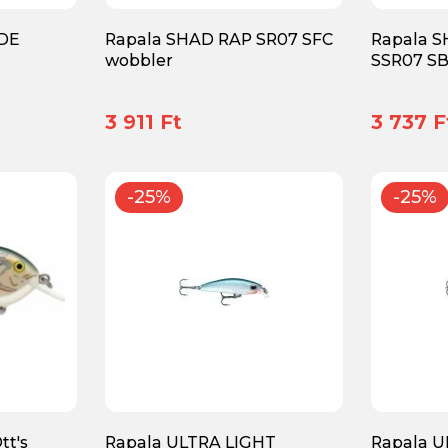
ADE
Rapala SHAD RAP SR07 SFC
Rapala 
wobbler
SSR07 SB
3 911 Ft
3 737 F
-25%
-25%
tt's
Rapala ULTRA LIGHT
Rapala U