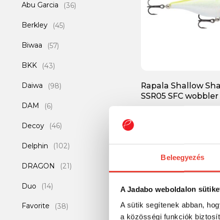
Abu Garcia
(36)
Berkley
(45)
Biwaa
(57)
BKK
(43)
Daiwa
Rapala Shallow Sh
(98)
SSR05 SFC wobbler
DAM
(6)
3 547 Ft
Decoy
(46)
Delphin
(102)
Beleegyezés
-25%
DRAGON
(21)
Duo
(14)
A Jadabo weboldalon sütike
A sütik segítenek abban, hog
Favorite
(38)
a közösségi funkciók biztosí