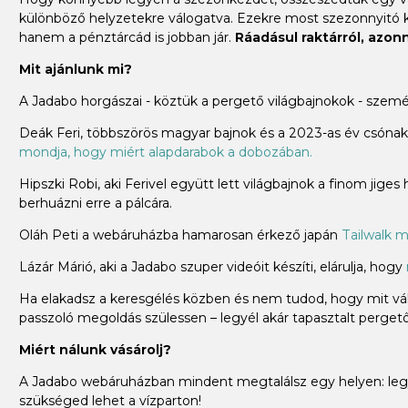
különböző helyzetekre válogatva. Ezekre most szezonnyitó
hanem a pénztárcád is jobban jár.
Ráadásul raktárról, azonna
Mit ajánlunk mi?
A Jadabo horgászai - köztük a pergető világbajnokok - szem
Deák Feri, többszörös magyar bajnok és a 2023-as év csónakos
mondja, hogy miért alapdarabok a dobozában.
Hipszki Robi, aki Ferivel együtt lett világbajnok a finom jiges
berhuázni erre a pálcára.
Oláh Peti a webáruházba hamarosan érkező japán
Tailwalk m
Lázár Márió, aki a Jadabo szuper videóit készíti, elárulja, hogy
Ha elakadsz a keresgélés közben és nem tudod, hogy mit vála
passzoló megoldás szülessen – legyél akár tapasztalt pergető 
Miért nálunk vásárolj?
A Jadabo webáruházban mindent megtalálsz egy helyen: legye
szükséged lehet a vízparton!