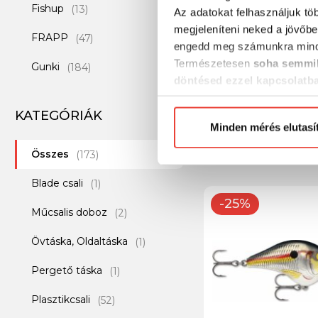
Fishup
(13)
Az adatokat felhasználjuk tö
megjeleníteni neked a jövőbe
FRAPP
(47)
engedd meg számunkra mind
Természetesen
soha semmil
Gunki
(184)
döntésed ezzel kapcsolatb
Rapala ULTRA LIG
Ichikawa
(6)
Előre is köszönjük!
MINNOW ULM04 SB
KATEGÓRIÁK
Illex
(120)
Minden mérés elutasí
3 440 Ft
Összes
Iron Claw
(173)
(65)
Blade csali
Jackall
(1)
(5)
-25%
Műcsalis doboz
Jadabo
(2)
(2)
Övtáska, Oldaltáska
Keitech
(1)
(137)
Pergető táska
Lurefans
(1)
(26)
Plasztikcsali
Major Craft
(52)
(8)