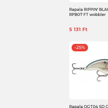
Pázmány előke
(5)
Rapala RIPPIN' BL
Pegi wobbler
(4)
RPB07 FT wobbler
Raid Japan
(1)
5 131 Ft
Rapala
(173)
Reiva
(209)
-25%
Salmo
(8)
Savage Gear
(140)
Seaguar
(4)
Select
(58)
Shimano
(13)
SpinMad
(155)
Rapala OGT04 SD O