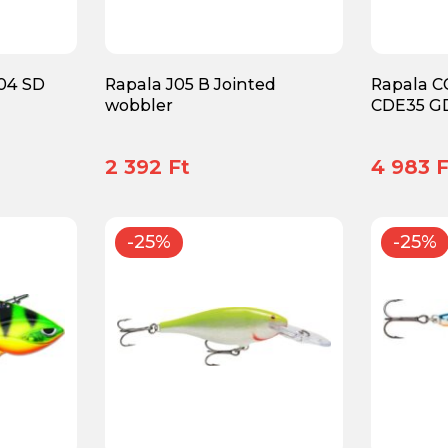
T04 SD
Rapala J05 B Jointed
Rapala 
wobbler
CDE35 G
2 392 Ft
4 983 F
-25%
-25%