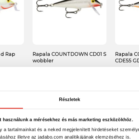
ad Rap
Rapala COUNTDOWN CD01 S
Rapala 
wobbler
CDE55 G
3 366 Ft
5 338 F
Részletek
-25%
-25%
t használunk a mérésekhez és más marketing eszközökhöz.
y a tartalmainkat és a neked megjelenített hirdetéseket személy
tásához illetve az jadabo.com analitikájának elemzéséhez is.