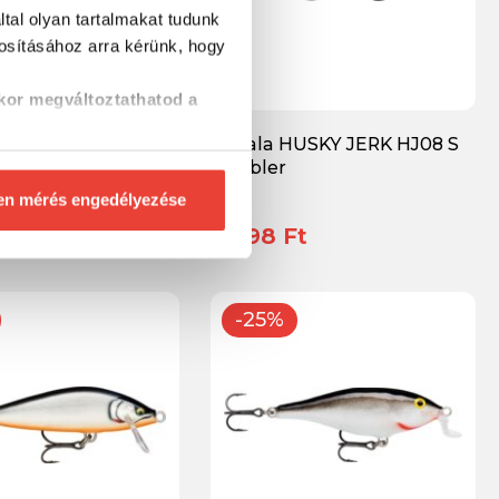
tal olyan tartalmakat tudunk
tosításához
arra kérünk, hogy
kor megváltoztathatod a
IVES-TO DT16 CRSD
Rapala HUSKY JERK HJ08 S
wobbler
en mérés engedélyezése
t
3 498 Ft
-25%