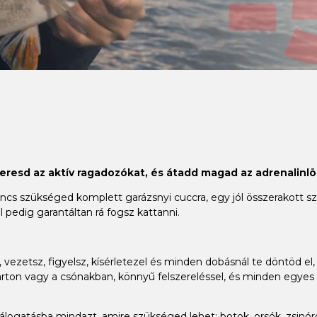
keresd az aktív ragadozókat, és átadd magad az adrenalinlö
 szükséged komplett garázsnyi cuccra, egy jól összerakott szet
 pedig garantáltan rá fogsz kattanni.
vezetsz, figyelsz, kísérletezel és minden dobásnál te döntöd el, 
ton vagy a csónakban, könnyű felszereléssel, és minden egyes h
gatásba mindazt, amire szükséged lehet: botok, orsók, zsinórok