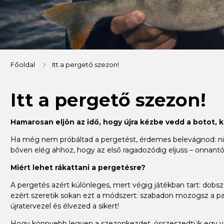
Főoldal
Itt a pergető szezon!
Itt a pergető szezon!
Hamarosan eljön az idő, hogy újra kézbe vedd a botot, 
Ha még nem próbáltad a pergetést, érdemes belevágnod: nincs
bőven elég ahhoz, hogy az első ragadozódig eljuss – onnantól
Miért lehet rákattani a pergetésre?
A pergetés azért különleges, mert végig játékban tart: dobsz, 
ezért szeretik sokan ezt a módszert: szabadon mozogsz a par
újratervezel és élvezed a sikert!
Hogy könnyebb legyen a szezonkezdet, összeszedtük egy válo