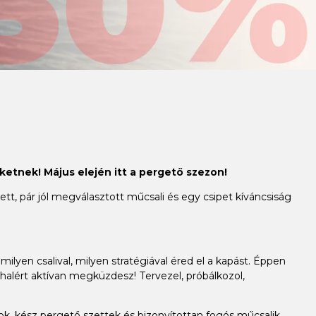
ketnek! Május elején itt a pergető szezon!
t, pár jól megválasztott műcsali és egy csipet kíváncsiság
milyen csalival, milyen stratégiával éred el a kapást. Éppen
alért aktívan megküzdesz! Tervezel, próbálkozol,
, kész pergető szettek és bizonyítottan fogós műcsalik,