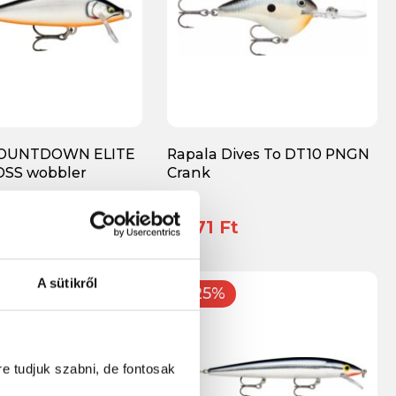
COUNTDOWN ELITE
Rapala Dives To DT10 PNGN
DSS wobbler
Crank
t
3 671 Ft
A sütikről
-25%
re tudjuk szabni, de fontosak