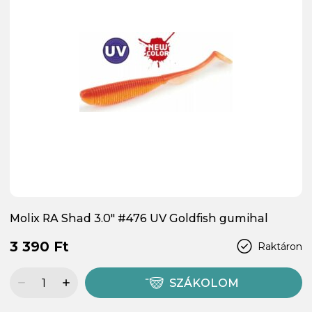
Molix RA Shad 3.0" #476 UV Goldfish gumihal
3 390 Ft
Raktáron
SZÁKOLOM