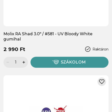
Molix RA Shad 3.0" / #581 - UV Bloody White
gumihal
2 990 Ft
Raktáron
SZÁKOLOM