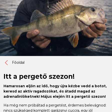
Főoldal
Itt a pergető szezon!
Hamarosan eljön az idő, hogy újra kézbe vedd a botot,
keresd az aktív ragadozókat, és átadd magad az
adrenalinlöketnek! Május elején itt a pergető szezon!
Ha még nem próbáltad a pergetést, érdemes belevágnod:
nincs szükséged komplett garázsnyi cuccra, egy jól