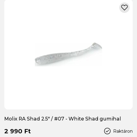
Molix RA Shad 2.5" / #07 - White Shad gumihal
2 990 Ft
Raktáron