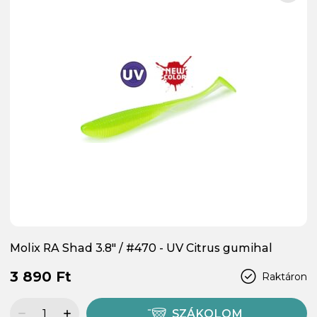
Molix RA Shad 3.8" / #470 - UV Citrus gumihal
3 890 Ft
Raktáron
SZÁKOLOM