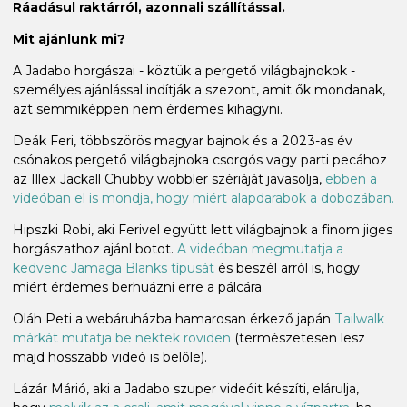
Ráadásul raktárról, azonnali szállítással.
Mit ajánlunk mi?
A Jadabo horgászai - köztük a pergető világbajnokok -
személyes ajánlással indítják a szezont, amit ők mondanak,
azt semmiképpen nem érdemes kihagyni.
Deák Feri, többszörös magyar bajnok és a 2023-as év
csónakos pergető világbajnoka csorgós vagy parti pecához
az Illex Jackall Chubby wobbler szériáját javasolja,
ebben a
videóban el is mondja, hogy miért alapdarabok a dobozában.
Hipszki Robi, aki Ferivel együtt lett világbajnok a finom jiges
horgászathoz ajánl botot.
A videóban megmutatja a
kedvenc Jamaga Blanks típusát
és beszél arról is, hogy
miért érdemes berhuázni erre a pálcára.
Oláh Peti a webáruházba hamarosan érkező japán
Tailwalk
márkát mutatja be nektek röviden
(természetesen lesz
majd hosszabb videó is belőle).
Lázár Márió, aki a Jadabo szuper videóit készíti, elárulja,