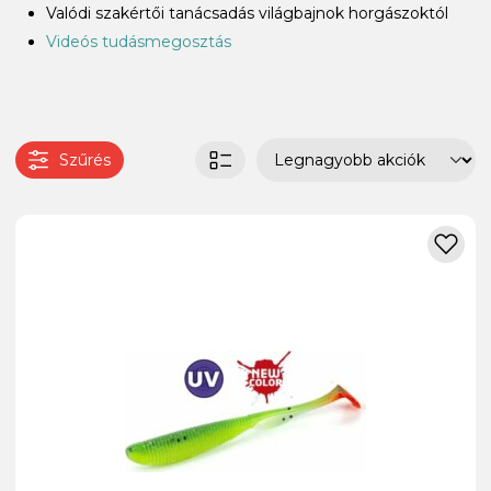
Valódi szakértői tanácsadás világbajnok horgászoktól
Videós tudásmegosztás
Szűrés