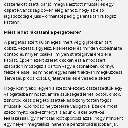
összerakott szett, pár jól megválasztott műcsali és egy
csipet kíváncsiság bőven elég ahhoz, hogy az első
ragadozódig eljuss – onnantól pedig garantáltan rá fogsz
kattanni.
Miért lehet rákattani a pergetésre?
A pergetés azért különleges, mert végig játékban tart:
dobsz, vezetsz, figyelsz, kísérletezel és minden dobásnál te
döntöd el, milyen csalival, milyen stratégiával éred el a
kapást. Éppen ezért szeretik sokan ezt a módszert:
szabadon mozogsz a parton vagy a csónakban, könnyű
felszereléssel, és minden egyes halért aktívan megküzdesz!
Tervezel, próbálkozol, újratervezel és élvezed a sikert!
Hogy könnyebb legyen a szezonkezdet, összeszedtük egy
válogatásba mindazt, amire szükséged lehet: botok, orsók,
zsinórok, kész pergető szettek és bizonyítottan fogós
műcsalik, különböző helyzetekre válogatva. Ezekre most
szezonnyitó kedvezményt is adunk,
akár 50%-os
leárazással
, így nemcsak időt spórolsz azzal, hogy mindent
egy helyen megtalálsz, hanem a pénztárcád is jobban jár.