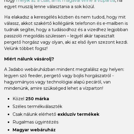
hogy
melyik az a csali, amit magával vinne a vízpartra
, ha
egyet muszáj lenne választania a sok közül.
Ha elakadsz a keresgélés közben és nem tudod, hogy mit
válassz, akkot szakértő kollégáink telefonon és e-mailben is
tudnak segítei, hogy a tudásodhoz és a vizedhez legjobban
passzoló megoldás szülessen – legyél akár tapasztalt
pergető horgász vagy olyan, aki az első ilyen szezont kezdi.
Velünk többet fogsz!
Miért nálunk vásárolj?
A Jadabo webáruházban mindent megtalálsz egy helyen:
legyen szó feeder, pergető vagy bojlis horgászatról -
hagyományos vagy technológiai alapú pecáról, van
mindenünk, amire szükséged lehet a vízparton!
Közel
250 márka
Széles termékválaszték
Csak nálunk elérhető
exkluzív termékek
Rugalmas ügyintézés
Magyar webáruház