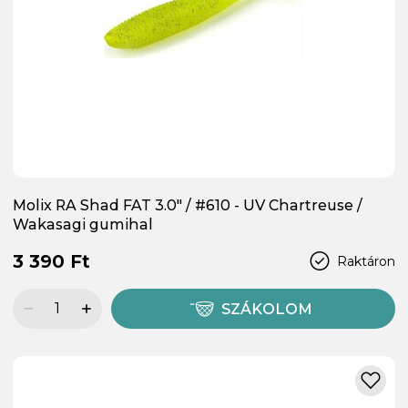
Molix RA Shad FAT 3.0" / #610 - UV Chartreuse /
Wakasagi gumihal
3 390 Ft
Raktáron
SZÁKOLOM