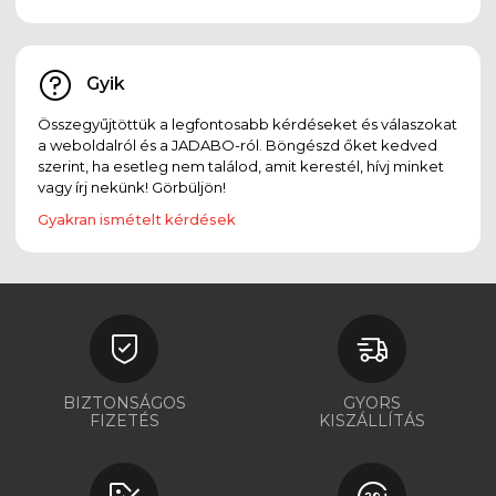
Gyik
Összegyűjtöttük a legfontosabb kérdéseket és válaszokat
a weboldalról és a JADABO-ról. Böngészd őket kedved
szerint, ha esetleg nem találod, amit kerestél, hívj minket
vagy írj nekünk! Görbüljön!
Gyakran ismételt kérdések
BIZTONSÁGOS
GYORS
FIZETÉS
KISZÁLLÍTÁS