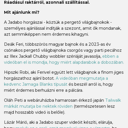
Ráadásul raktárról, azonnali szállítással.
Mit ajánlunk mi?
A Jadabo horgászai - köztük a pergető világbajnokok -
személyes ajánlással indítják a szezont, amit ők mondanak,
azt semmiképpen nem érdemes kihagyni.
Deák Feri, többszörös magyar bajnok és a 2023-as év
csónakos pergető világbajnoka csorgós vagy parti pecához
az Illex Jackall Chubby wobbler szériáját javasolja,
ebben a
videóban el is mondja, hogy miért alapdarabok a dobozában.
Hipszki Robi, aki Ferivel együtt lett világbajnok a finom jiges
horgászathoz ajánl botot.
A videóban megmutatja a
kedvenc Jamaga Blanks típusát
és beszél arról is, hogy
miért érdemes berhuázni erre a pálcára.
Oláh Peti a webáruházba hamarosan érkező japán
Tailwalk
márkát mutatja be nektek röviden
(természetesen lesz
majd hosszabb videó is belőle).
Lázár Márió, aki a Jadabo szuper videóit készíti, elárulja,