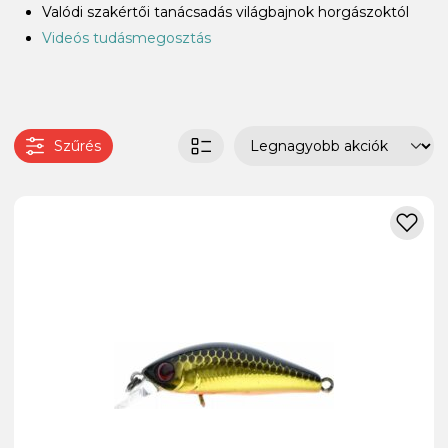
Valódi szakértői tanácsadás világbajnok horgászoktól
Videós tudásmegosztás
Szűrés