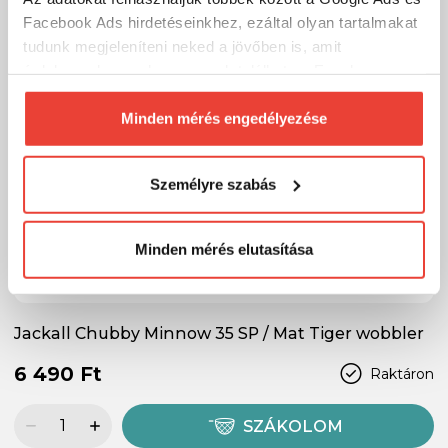
Facebook Ads hirdetéseinkhez, ezáltal olyan tartalmakat
tudunk megjeleníteni neked a jövőben is, amit
érdekesnek vagy hasznosnak találhatsz. Ennek a
biztosításához
arra kérünk, hogy engedd meg
számunkra minden mérés használatát.
Minden mérés engedélyezése
Természetesen
soha semmilyen formában nem fogunk
visszaélni ezzel és később bármikor
Személyre szabás
megváltoztathatod a döntésed ezzel kapcsolatban.
Előre is köszönjük!
Minden mérés elutasítása
Jackall Chubby Minnow 35 SP / Mat Tiger wobbler
6 490 Ft
Raktáron
SZÁKOLOM