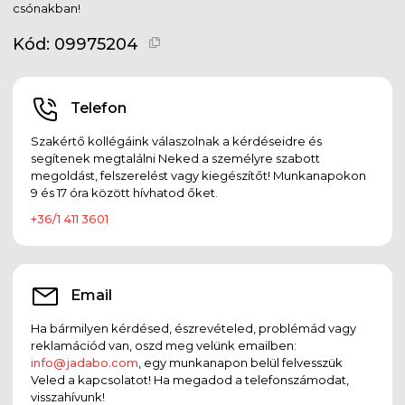
csónakban!
Kód:
09975204
Telefon
Szakértő kollégáink válaszolnak a kérdéseidre és
segítenek megtalálni Neked a személyre szabott
megoldást, felszerelést vagy kiegészítőt! Munkanapokon
9 és 17 óra között hívhatod őket.
+36/1 411 3601
Email
Ha bármilyen kérdésed, észrevételed, problémád vagy
reklamációd van, oszd meg velünk emailben:
info@jadabo.com
, egy munkanapon belül felvesszük
Veled a kapcsolatot! Ha megadod a telefonszámodat,
visszahívunk!