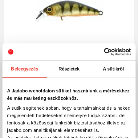
Beleegyezés
Részletek
A sütikről
Jackall Chubby Minnow 35 SP / Perch wobbler
6 490 Ft
Raktáron
A Jadabo weboldalon sütiket használunk a mérésekhez
és más marketing eszközökhöz.
SZÁKOLOM
A sütik segítenek abban, hogy a tartalmainkat és a neked
megjelenített hirdetéseket személyre tudjuk szabni, de
fontosak a közösségi funkciók biztosításához illetve az
jadabo.com analitikájának elemzéséhez is.
Az adatokat felhasználjuk többek között a Google Ads és