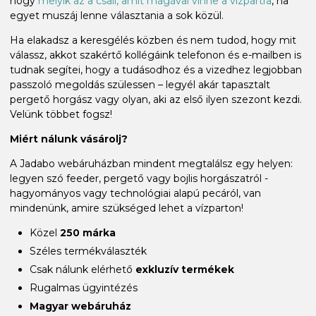
hogy
melyik az a csali, amit magával vinne a vízpartra
, ha
egyet muszáj lenne választania a sok közül.
Ha elakadsz a keresgélés közben és nem tudod, hogy mit
válassz, akkot szakértő kollégáink telefonon és e-mailben is
tudnak segítei, hogy a tudásodhoz és a vizedhez legjobban
passzoló megoldás szülessen – legyél akár tapasztalt
pergető horgász vagy olyan, aki az első ilyen szezont kezdi.
Velünk többet fogsz!
Miért nálunk vásárolj?
A Jadabo webáruházban mindent megtalálsz egy helyen:
legyen szó feeder, pergető vagy bojlis horgászatról -
hagyományos vagy technológiai alapú pecáról, van
mindenünk, amire szükséged lehet a vízparton!
Közel
250 márka
Széles termékválaszték
Csak nálunk elérhető
exkluzív termékek
Rugalmas ügyintézés
Magyar webáruház