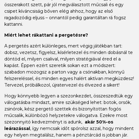
összerakott szett, pár jól megválasztott műcsali és egy
csipet kíváncsiság bőven elég ahhoz, hogy az első
ragadozódig eljuss – onnantól pedig garantáltan rá fogsz
kattanni.
Miért lehet rákattani a pergetésre?
A pergetés azért különleges, mert végig játékban tart:
dobsz, vezetsz, figyelsz, kísérletezel és minden dobásnál te
döntöd el, milyen csalival, milyen stratégiával éred el a
kapást. Éppen ezért szeretik sokan ezt a módszert:
szabadon mozogsz a parton vagy a csónakban, könnyű
felszereléssel, és minden egyes halért aktívan megküzdesz!
Tervezel, próbálkozol, újratervezel és élvezed a sikert!
Hogy könnyebb legyen a szezonkezdet, összeszedtük egy
válogatásba mindazt, amire szükséged lehet: botok, orsók,
zsinórok, kész pergető szettek és bizonyítottan fogós
műcsalik, különböző helyzetekre válogatva. Ezekre most
szezonnyitó kedvezményt is adunk,
akár 50%-os
leárazással
, így nemcsak időt spórolsz azzal, hogy mindent
egy helyen megtalálsz, hanem a pénztárcád is jobban jár.