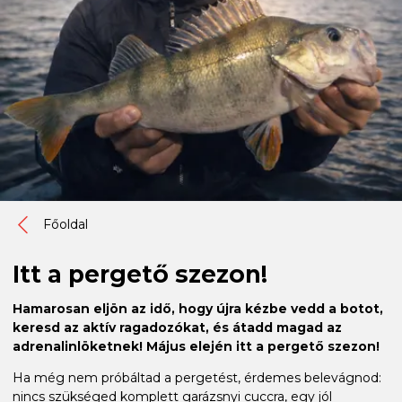
Főoldal
Itt a pergető szezon!
Hamarosan eljön az idő, hogy újra kézbe vedd a botot,
keresd az aktív ragadozókat, és átadd magad az
adrenalinlöketnek! Május elején itt a pergető szezon!
Ha még nem próbáltad a pergetést, érdemes belevágnod:
nincs szükséged komplett garázsnyi cuccra, egy jól