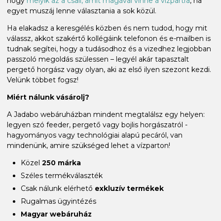
hogy
melyik az a csali, amit magával vinne a vízpartra
, ha
egyet muszáj lenne választania a sok közül.
Ha elakadsz a keresgélés közben és nem tudod, hogy mit
válassz, akkot szakértő kollégáink telefonon és e-mailben is
tudnak segítei, hogy a tudásodhoz és a vizedhez legjobban
passzoló megoldás szülessen – legyél akár tapasztalt
pergető horgász vagy olyan, aki az első ilyen szezont kezdi.
Velünk többet fogsz!
Miért nálunk vásárolj?
A Jadabo webáruházban mindent megtalálsz egy helyen:
legyen szó feeder, pergető vagy bojlis horgászatról -
hagyományos vagy technológiai alapú pecáról, van
mindenünk, amire szükséged lehet a vízparton!
Közel
250 márka
Széles termékválaszték
Csak nálunk elérhető
exkluzív termékek
Rugalmas ügyintézés
Magyar webáruház