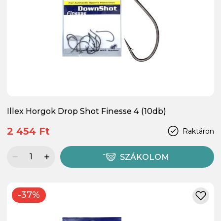
Illex Horgok Drop Shot Finesse 4 (10db)
2 454 Ft
Raktáron
SZÁKOLOM
-37%