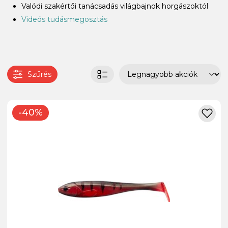
Valódi szakértői tanácsadás világbajnok horgászoktól
Videós tudásmegosztás
Szűrés
-40%