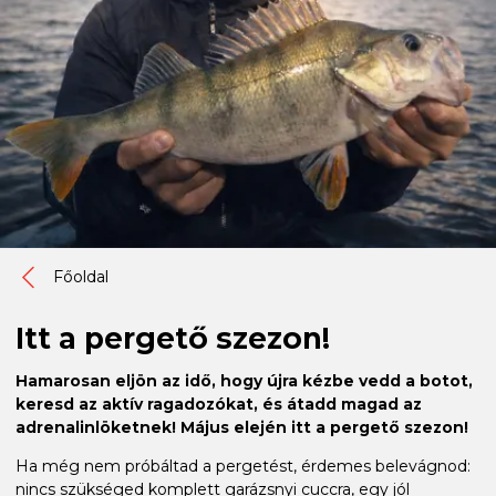
Főoldal
Itt a pergető szezon!
Hamarosan eljön az idő, hogy újra kézbe vedd a botot,
keresd az aktív ragadozókat, és átadd magad az
adrenalinlöketnek! Május elején itt a pergető szezon!
Ha még nem próbáltad a pergetést, érdemes belevágnod:
nincs szükséged komplett garázsnyi cuccra, egy jól