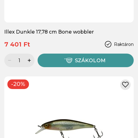
Illex Dunkle 17,78 cm Bone wobbler
7 401 Ft
Raktáron
SZÁKOLOM
-20%