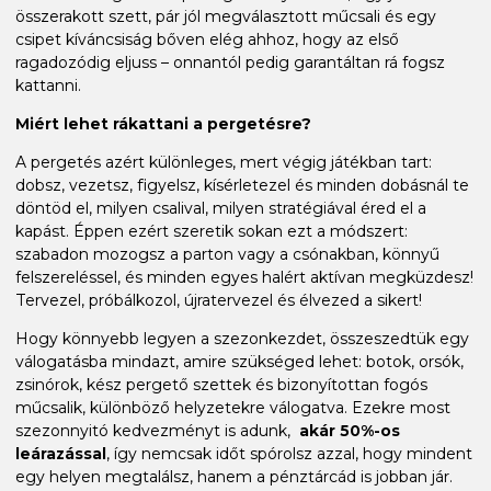
összerakott szett, pár jól megválasztott műcsali és egy
csipet kíváncsiság bőven elég ahhoz, hogy az első
ragadozódig eljuss – onnantól pedig garantáltan rá fogsz
kattanni.
Miért lehet rákattani a pergetésre?
A pergetés azért különleges, mert végig játékban tart:
dobsz, vezetsz, figyelsz, kísérletezel és minden dobásnál te
döntöd el, milyen csalival, milyen stratégiával éred el a
kapást. Éppen ezért szeretik sokan ezt a módszert:
szabadon mozogsz a parton vagy a csónakban, könnyű
felszereléssel, és minden egyes halért aktívan megküzdesz!
Tervezel, próbálkozol, újratervezel és élvezed a sikert!
Hogy könnyebb legyen a szezonkezdet, összeszedtük egy
válogatásba mindazt, amire szükséged lehet: botok, orsók,
zsinórok, kész pergető szettek és bizonyítottan fogós
műcsalik, különböző helyzetekre válogatva. Ezekre most
szezonnyitó kedvezményt is adunk,
akár 50%-os
leárazással
, így nemcsak időt spórolsz azzal, hogy mindent
egy helyen megtalálsz, hanem a pénztárcád is jobban jár.