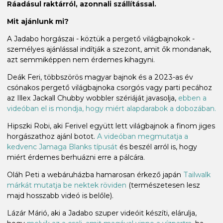
Ráadásul raktárról, azonnali szállítással.
Mit ajánlunk mi?
A Jadabo horgászai - köztük a pergető világbajnokok -
személyes ajánlással indítják a szezont, amit ők mondanak,
azt semmiképpen nem érdemes kihagyni.
Deák Feri, többszörös magyar bajnok és a 2023-as év
csónakos pergető világbajnoka csorgós vagy parti pecához
az Illex Jackall Chubby wobbler szériáját javasolja,
ebben a
videóban el is mondja, hogy miért alapdarabok a dobozában.
Hipszki Robi, aki Ferivel együtt lett világbajnok a finom jiges
horgászathoz ajánl botot.
A videóban megmutatja a
kedvenc Jamaga Blanks típusát
és beszél arról is, hogy
miért érdemes berhuázni erre a pálcára.
Oláh Peti a webáruházba hamarosan érkező japán
Tailwalk
márkát mutatja be nektek röviden
(természetesen lesz
majd hosszabb videó is belőle).
Lázár Márió, aki a Jadabo szuper videóit készíti, elárulja,