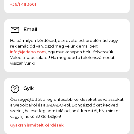
+36/1 411 3601
Email
Ha bármilyen kérdésed, észrevételed, problémád vagy
reklamációd van, oszd meg velünk emailben:
info@jadabo.com
, egy munkanapon belül felvesszük
Veled a kapcsolatot! Ha megadod a telefonszámodat,
visszahívunk!
Gyik
Összegyűjtöttük a legfontosabb kérdéseket és válaszokat
a weboldalról és a JADABO-ról. Böngészd őket kedved
szerint, ha esetleg nem találod, amit kerestél, hívj minket
vagy írj nekünk! Görbüljön!
Gyakran ismételt kérdések