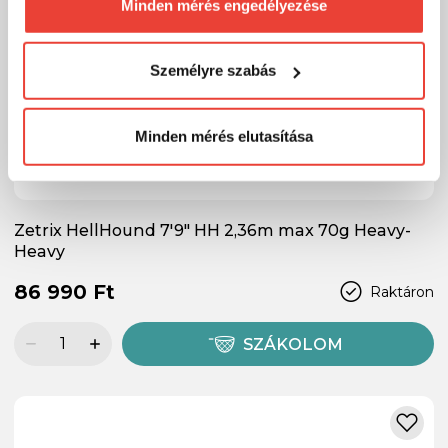
számunkra minden mérés használatát.
Minden mérés engedélyezése
Természetesen
soha semmilyen formában nem fogunk
visszaélni ezzel és később bármikor
Személyre szabás
megváltoztathatod a döntésed ezzel kapcsolatban.
Előre is köszönjük!
Minden mérés elutasítása
Zetrix HellHound 7'9" HH 2,36m max 70g Heavy-
Heavy
86 990 Ft
Raktáron
SZÁKOLOM