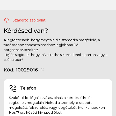
Szakértő szolgálat
Kérdésed van?
A legfontosabb, hogy megtaláld a számodra megfelelő, a
tudásodhoz, tapasztalatodhoz legjobban illő
horgászeszközöket!
Hívj és segítünk, hogy mivel tudsz sikeres lenni a parton vagy a
csónakban!
Kód:
10029016
Telefon
Szakértő kollégáink válaszolnak a kérdéseidre és
segítenek megtalálni Neked a személyre szabott
megoldást, felszerelést vagy kiegészítőt! Munkanapokon
9 és 17 óra között hívhatod őket.