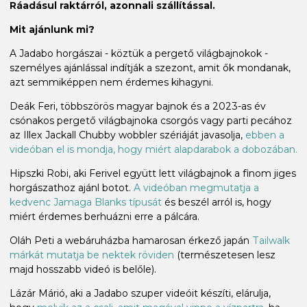
Ráadásul raktárról, azonnali szállítással.
Mit ajánlunk mi?
A Jadabo horgászai - köztük a pergető világbajnokok -
személyes ajánlással indítják a szezont, amit ők mondanak,
azt semmiképpen nem érdemes kihagyni.
Deák Feri, többszörös magyar bajnok és a 2023-as év
csónakos pergető világbajnoka csorgós vagy parti pecához
az Illex Jackall Chubby wobbler szériáját javasolja,
ebben a
videóban el is mondja, hogy miért alapdarabok a dobozában.
Hipszki Robi, aki Ferivel együtt lett világbajnok a finom jiges
horgászathoz ajánl botot.
A videóban megmutatja a
kedvenc Jamaga Blanks típusát
és beszél arról is, hogy
miért érdemes berhuázni erre a pálcára.
Oláh Peti a webáruházba hamarosan érkező japán
Tailwalk
márkát mutatja be nektek röviden
(természetesen lesz
majd hosszabb videó is belőle).
Lázár Márió, aki a Jadabo szuper videóit készíti, elárulja,