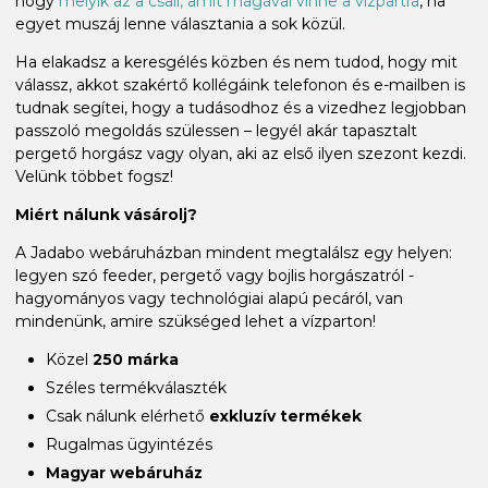
hogy
melyik az a csali, amit magával vinne a vízpartra
, ha
egyet muszáj lenne választania a sok közül.
Ha elakadsz a keresgélés közben és nem tudod, hogy mit
válassz, akkot szakértő kollégáink telefonon és e-mailben is
tudnak segítei, hogy a tudásodhoz és a vizedhez legjobban
passzoló megoldás szülessen – legyél akár tapasztalt
pergető horgász vagy olyan, aki az első ilyen szezont kezdi.
Velünk többet fogsz!
Miért nálunk vásárolj?
A Jadabo webáruházban mindent megtalálsz egy helyen:
legyen szó feeder, pergető vagy bojlis horgászatról -
hagyományos vagy technológiai alapú pecáról, van
mindenünk, amire szükséged lehet a vízparton!
Közel
250 márka
Széles termékválaszték
Csak nálunk elérhető
exkluzív termékek
Rugalmas ügyintézés
Magyar webáruház