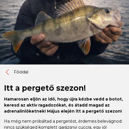
Főoldal
Itt a pergető szezon!
Hamarosan eljön az idő, hogy újra kézbe vedd a botot,
keresd az aktív ragadozókat, és átadd magad az
adrenalinlöketnek! Május elején itt a pergető szezon!
Ha még nem próbáltad a pergetést, érdemes belevágnod:
nincs szükséged komplett garázsnyi cuccra, egy jól