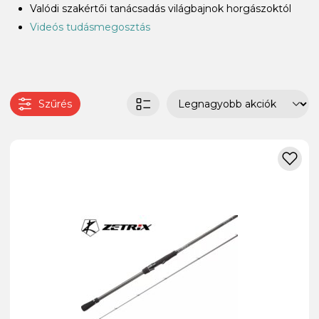
Valódi szakértői tanácsadás világbajnok horgászoktól
Videós tudásmegosztás
Szűrés