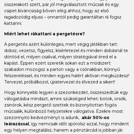
összerakott szett, pár jól megválasztott műcsali és egy
csipet kíváncsiság bőven elég ahhoz, hogy az első
ragadozódig eljuss – onnantól pedig garantáltan rá fogsz
kattanni.
Miért lehet rákattani a pergetésre?
A pergetés azért különleges, mert végig játékban tart:
dobsz, vezetsz, figyelsz, kísérletezel és minden dobásnál te
döntöd el, milyen csalival, milyen stratégiával éred el a
kapást. Éppen ezért szeretik sokan ezt a módszert:
szabadon mozogsz a parton vagy a csónakban, könnyű
felszereléssel, és minden egyes halért aktívan megküzdesz!
Tervezel, próbálkozol, újratervezel és élvezed a sikert!
Hogy könnyebb legyen a szezonkezdet, összeszedtük egy
válogatásba mindazt, amire szükséged lehet: botok, orsók,
zsinórok, kész pergető szettek és bizonyítottan fogós
műcsalik, különböző helyzetekre válogatva. Ezekre most
szezonnyitó kedvezményt is adunk,
akár 50%-os
leárazással
, így nemcsak időt spórolsz azzal, hogy mindent
egy helyen megtalálsz, hanem a pénztárcád is jobban jár.