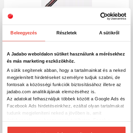
Beleegyezés
Részletek
A sütikről
Zetrix HEADWAY 822HH 2,49m 18-75g Heavy-
Heavy A.P. Series
96 990 Ft
A Jadabo weboldalon sütiket használunk a mérésekhez
Raktáron
és más marketing eszközökhöz.
SZÁKOLOM
A sütik segítenek abban, hogy a tartalmainkat és a neked
megjelenített hirdetéseket személyre tudjuk szabni, de
fontosak a közösségi funkciók biztosításához illetve az
jadabo.com analitikájának elemzéséhez is.
Az adatokat felhasználjuk többek között a Google Ads és
Facebook Ads hirdetéseinkhez, ezáltal olyan tartalmakat
tudunk megjeleníteni neked a jövőben is, amit
érdekesnek vagy hasznosnak találhatsz. Ennek a
biztosításához
arra kérünk, hogy engedd meg