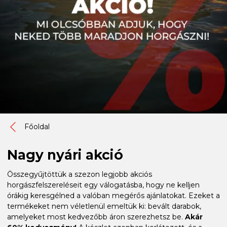
Főoldal
Nagy nyári akció
Összegyűjtöttük a szezon legjobb akciós
horgászfelszereléseit egy válogatásba, hogy ne kelljen
órákig keresgélned a valóban megérős ajánlatokat. Ezeket a
termékeket nem véletlenül emeltük ki: bevált darabok,
amelyeket most kedvezőbb áron szerezhetsz be.
Akár