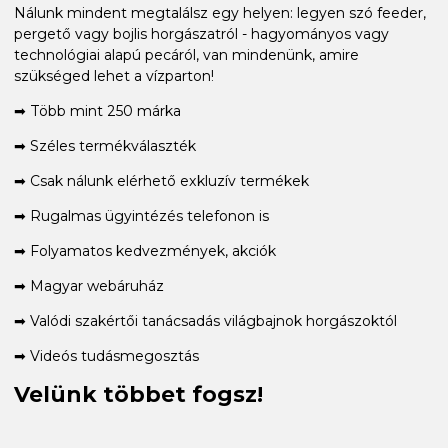
Nálunk mindent megtalálsz egy helyen: legyen szó feeder,
pergető vagy bojlis horgászatról - hagyományos vagy
technológiai alapú pecáról, van mindenünk, amire
szükséged lehet a vízparton!
➡ Több mint 250 márka
➡ Széles termékválaszték
➡ Csak nálunk elérhető exkluzív termékek
➡ Rugalmas ügyintézés telefonon is
➡ Folyamatos kedvezmények, akciók
➡ Magyar webáruház
➡ Valódi szakértői tanácsadás világbajnok horgászoktól
➡ Videós tudásmegosztás
Velünk többet fogsz!