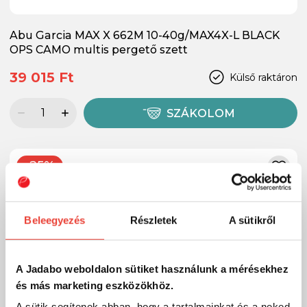
Abu Garcia MAX X 662M 10-40g/MAX4X-L BLACK
OPS CAMO multis pergető szett
39 015 Ft
Külső raktáron
SZÁKOLOM
-25%
Beleegyezés
Részletek
A sütikről
A Jadabo weboldalon sütiket használunk a mérésekhez
és más marketing eszközökhöz.
A sütik segítenek abban, hogy a tartalmainkat és a neked