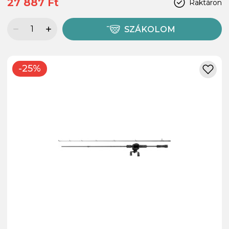
27 887 Ft
Raktáron
SZÁKOLOM
-25%