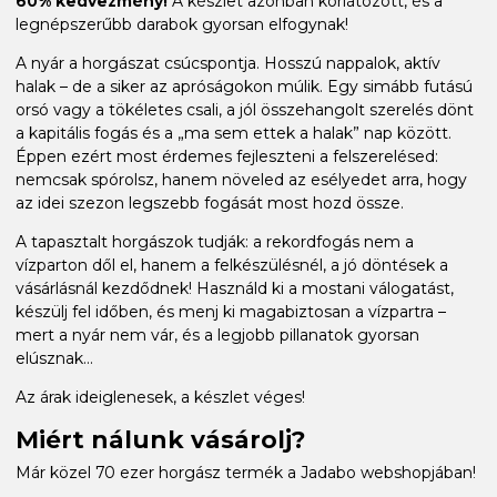
60% kedvezmény!
A készlet azonban korlátozott, és a
legnépszerűbb darabok gyorsan elfogynak!
A nyár a horgászat csúcspontja. Hosszú nappalok, aktív
halak – de a siker az apróságokon múlik. Egy simább futású
orsó vagy a tökéletes csali, a jól összehangolt szerelés dönt
a kapitális fogás és a „ma sem ettek a halak” nap között.
Éppen ezért most érdemes fejleszteni a felszerelésed:
nemcsak spórolsz, hanem növeled az esélyedet arra, hogy
az idei szezon legszebb fogását most hozd össze.
A tapasztalt horgászok tudják: a rekordfogás nem a
vízparton dől el, hanem a felkészülésnél, a jó döntések a
vásárlásnál kezdődnek! Használd ki a mostani válogatást,
készülj fel időben, és menj ki magabiztosan a vízpartra –
mert a nyár nem vár, és a legjobb pillanatok gyorsan
elúsznak...
Az árak ideiglenesek, a készlet véges!
Miért nálunk vásárolj?
Már közel 70 ezer horgász termék a Jadabo webshopjában!