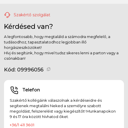
Szakértő szolgálat
Kérdésed van?
A legfontosabb, hogy megtaláld a számodra megfelelő, a
tudásodhoz, tapasztalatodhoz legjobban illő
horgászeszközöket!
Hívj és segítünk, hogy mivel tudsz sikeres lenni a parton vagy a
csónakban!
Kód:
09996056
Telefon
Szakértő kollégáink válaszolnak a kérdéseidre és
segítenek megtalálni Neked a személyre szabott
megoldást, felszerelést vagy kiegészítőt! Munkanapokon
9 és 17 óra között hívhatod őket.
+36/1 411 3601