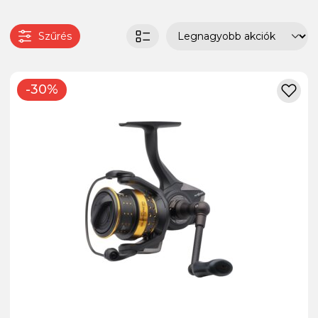
Szűrés
-30%