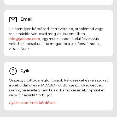
Email
Ha bármilyen kérdésed, észrevételed, problémád vagy
reklamációd van, oszd meg velünk emailben:
info@jadabo.com
, egy munkanapon belül felvesszük
Veled a kapcsolatot! Ha megadod a telefonszámodat,
visszahívunk!
Gyik
Összegyűjtöttük a legfontosabb kérdéseket és válaszokat
a weboldalról és a JADABO-ról. Böngészd őket kedved
szerint, ha esetleg nem találod, amit kerestél, hívj minket
vagy írj nekünk! Görbüljön!
Gyakran ismételt kérdések