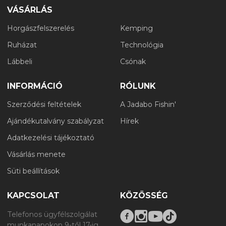
VÁSÁRLÁS
Horgászfelszerelés
Kemping
Ruházat
Technológia
Lábbeli
Csónak
INFORMÁCIÓ
RÓLUNK
Szerződési feltételek
A Jadabo Fishin'
Ajándékutalvány szabályzat
Hírek
Adatkezelési tájékoztató
Vásárlás menete
Süti beállítások
KAPCSOLAT
KÖZÖSSÉG
Telefonos ügyfélszolgálat
munkanapokon 9-től 17-ig