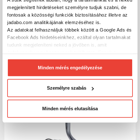
megjelenített hirdetéseket személyre tudjuk szabni, de
fontosak a közösségi funkciók biztosításához illetve az
jadabo.com analitikájának elemzéséhez is.
Az adatokat felhasználjuk többek között a Google Ads és
Facebook Ads hirdetéseinkhez, ezáltal olyan tartalmakat
tudunk megjeleníteni neked a jövőben is, amit
Abu Garcia REVO3 X 4000H pergető orsó
érdekesnek vagy hasznosnak találhatsz. Ennek a
biztosításához
arra kérünk, hogy engedd meg
45 019 Ft
Raktáron
számunkra minden mérés használatát.
Minden mérés engedélyezése
Természetesen
soha semmilyen formában nem fogunk
SZÁKOLOM
visszaélni ezzel és később bármikor
Személyre szabás
megváltoztathatod a döntésed ezzel kapcsolatban.
Előre is köszönjük!
-25%
Minden mérés elutasítása