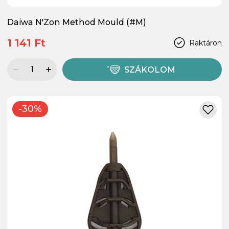
Daiwa N'Zon Method Mould (#M)
1 141 Ft
Raktáron
SZÁKOLOM
-30%