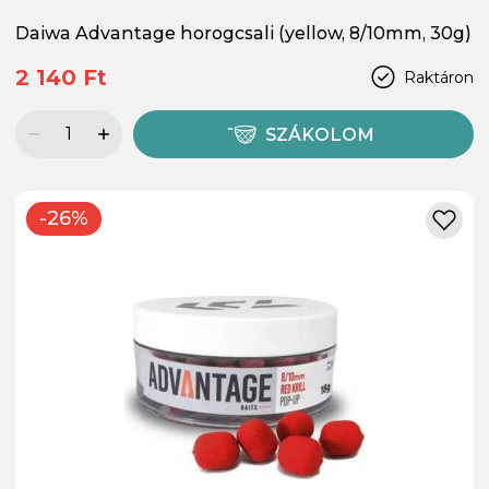
Daiwa Advantage horogcsali (yellow, 8/10mm, 30g)
2 140 Ft
Raktáron
SZÁKOLOM
-26%