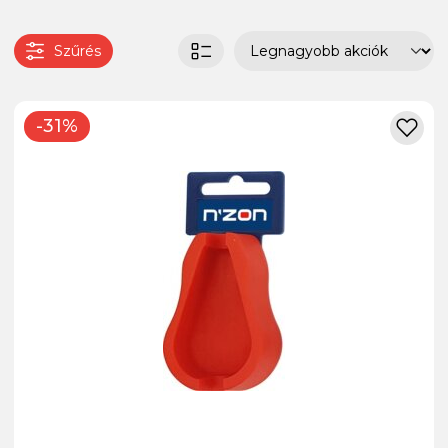
Szűrés
-31%