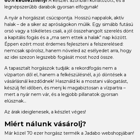
60% kedvezmény!
A készlet azonban korlátozott, és a
legnépszerűbb darabok gyorsan elfogynak!
A nyár a horgászat csúcspontja. Hosszú nappalok, aktív
halak – de a siker az apróságokon múlik. Egy simább futású
orsó vagy a tökéletes csali, a jól összehangolt szerelés dönt
a kapitális fogás és a „ma sem ettek a halak” nap között.
Éppen ezért most érdemes fejleszteni a felszerelésed:
nemcsak spórolsz, hanem növeled az esélyedet arra, hogy
az idei szezon legszebb fogását most hozd össze.
A tapasztalt horgászok tudják: a rekordfogás nem a
vízparton dől el, hanem a felkészülésnél, a jó döntések a
vásárlásnál kezdődnek! Használd ki a mostani válogatást,
készülj fel időben, és menj ki magabiztosan a vízpartra –
mert a nyár nem vár, és a legjobb pillanatok gyorsan
elúsznak...
Az árak ideiglenesek, a készlet véges!
Miért nálunk vásárolj?
Már közel 70 ezer horgász termék a Jadabo webshopjában!