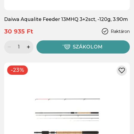
Daiwa Aqualite Feeder 13MHQ 3+2sct, -120g, 3.90m
30 935 Ft
Raktáron
SZÁKOLOM
-23%