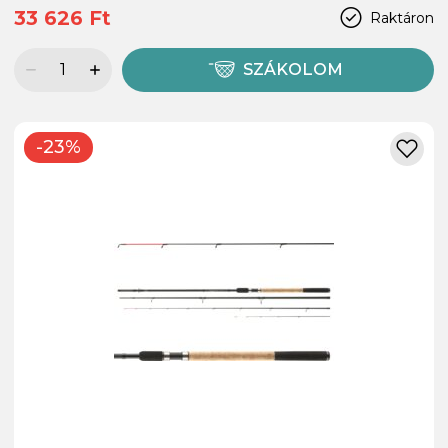
33 626 Ft
Raktáron
SZÁKOLOM
-23%