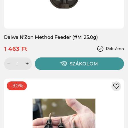
Daiwa N'Zon Method Feeder (#M, 25.0g)
1 463 Ft
Raktáron
SZÁKOLOM
-30%