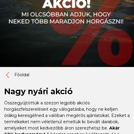
Főoldal
Nagy nyári akció
Összegyűjtöttük a szezon legjobb akciós
horgászfelszereléseit egy válogatásba, hogy ne kelljen
órákig keresgélned a valóban megérős ajánlatokat. Ezeket a
termékeket nem véletlenül emeltük ki: bevált darabok,
amelyeket most kedvezőbb áron szerezhetsz be.
Akár