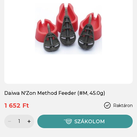
Daiwa N'Zon Method Feeder (#M, 45.0g)
1 652 Ft
Raktáron
SZÁKOLOM