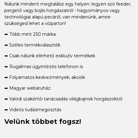
Nálunk mindent megtalálsz egy helyen: legyen szó feeder,
pergető vagy bojlis horgászatról - hagyományos vagy
technológiai alapú pecáról, van mindenünk, amire
szükséged lehet a vízparton!
➡ Több mint 250 márka
➡ Széles termékválaszték
➡ Csak nálunk elérhető exkluzív termékek
➡ Rugalmas ügyintézés telefonon is
➡ Folyamatos kedvezmények, akciók
➡ Magyar webáruház
➡ Valódi szakértői tanácsadás világbajnok horgászoktól
➡ Videós tudásmegosztás
Velünk többet fogsz!