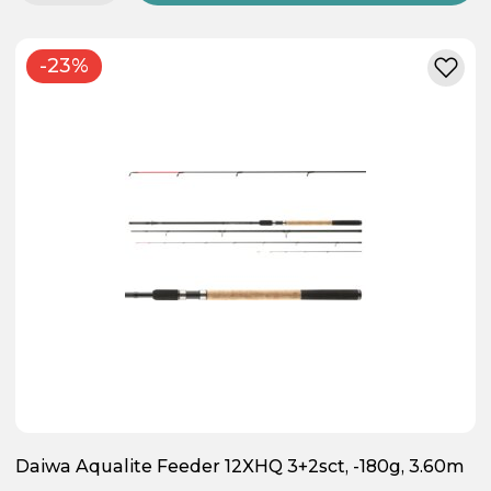
-23%
Daiwa Aqualite Feeder 12XHQ 3+2sct, -180g, 3.60m