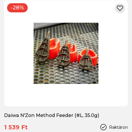
-28%
Daiwa N'Zon Method Feeder (#L, 35.0g)
1 539 Ft
Raktáron