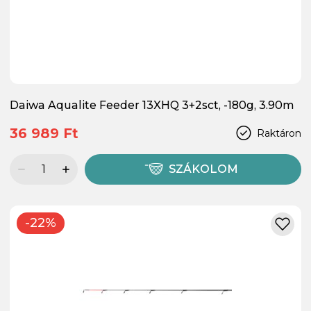
Daiwa Aqualite Feeder 13XHQ 3+2sct, -180g, 3.90m
36 989 Ft
Raktáron
SZÁKOLOM
-22%