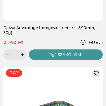
Daiwa Advantage horogcsali (red krill, 8/10mm,
30g)
2 140 Ft
Raktáron
SZÁKOLOM
-24%