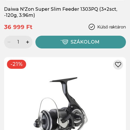
Daiwa N'Zon Super Slim Feeder 1303PQ (3+2sct,
-120g, 3.96m)
36 999 Ft
Külső raktáron
SZÁKOLOM
-21%