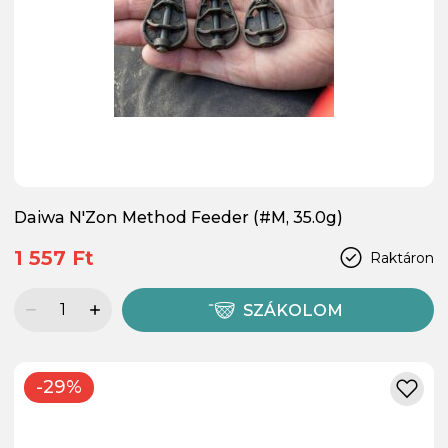
Daiwa N'Zon Method Feeder (#M, 35.0g)
1 557 Ft
Raktáron
SZÁKOLOM
-29%