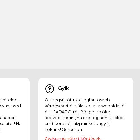
Gyik
evételed,
Összegyűjtöttük a legfontosabb
 van, oszd
kérdéseket és válaszokat a weboldalról
és a JADABO-ról. Böngészd őket
kanapon
kedved szerint, ha esetleg nem találod,
solatot! Ha
amit kerestél, hívj minket vagy írj
,
nekünk! Görbüljön!
Gyakran ismételt kérdések