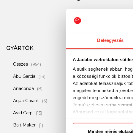
Beleegyezés
GYÁRTÓK
-8%
A Jadabo weboldalon sütike
Összes
(954)
A sütik segítenek abban, hog
a közösségi funkciók biztosí
Abu Garcia
(13)
Az adatokat felhasználjuk tö
Anaconda
(8)
megjeleníteni neked a jövőbe
engedd meg számunkra mind
Aqua-Garant
(3)
Természetesen
soha semmil
döntésed ezzel kapcsolatb
Avid Carp
(15)
Előre is köszönjük!
Bait Maker
Meiho Rod Stand B
(1)
horgász láda kiegé
Minden mérés elutasí