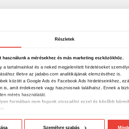
Részletek
-7%
-7%
t használunk a mérésekhez és más marketing eszközökhöz.
y a tartalmainkat és a neked megjelenített hirdetéseket személy
tásához illetve az jadabo.com analitikájának elemzéséhez is.
bbek között a Google Ads és Facebook Ads hirdetéseinkhez, ezál
n is, amit érdekesnek vagy hasznosnak találhatsz. Ennek a biz
en mérés használatát.
yen formában nem fogunk visszaélni ezzel és később bármi
an.
M-250L
Meiho Versus VS-7090N
Meiho Bu
szítő
műanyag horgász láda
5000 műa
tása
Személyre szabás
Mind