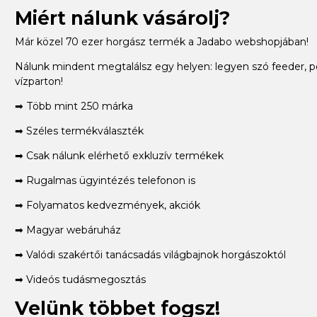
Miért nálunk vásárolj?
Már közel 70 ezer horgász termék a Jadabo webshopjában!
Nálunk mindent megtalálsz egy helyen: legyen szó feeder, p
vízparton!
➡ Több mint 250 márka
➡ Széles termékválaszték
➡ Csak nálunk elérhető exkluzív termékek
➡ Rugalmas ügyintézés telefonon is
➡ Folyamatos kedvezmények, akciók
➡ Magyar webáruház
➡ Valódi szakértői tanácsadás világbajnok horgászoktól
➡ Videós tudásmegosztás
Velünk többet fogsz!