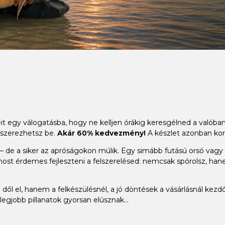
it egy válogatásba, hogy ne kelljen órákig keresgélned a valób
 szerezhetsz be.
Akár 60% kedvezmény!
A készlet azonban kor
 de a siker az apróságokon múlik. Egy simább futású orsó vagy a t
ost érdemes fejleszteni a felszerelésed: nemcsak spórolsz, han
dől el, hanem a felkészülésnél, a jó döntések a vásárlásnál kezdő
legjobb pillanatok gyorsan elúsznak...