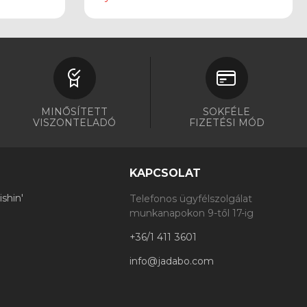
MINŐSÍTETT
SOKFÉLE
VISZONTELADÓ
FIZETÉSI MÓD
KAPCSOLAT
shin'
Telefonos ügyfélszolgálat
munkanapokon 9-től 17-ig
+36/1 411 3601
info@jadabo.com