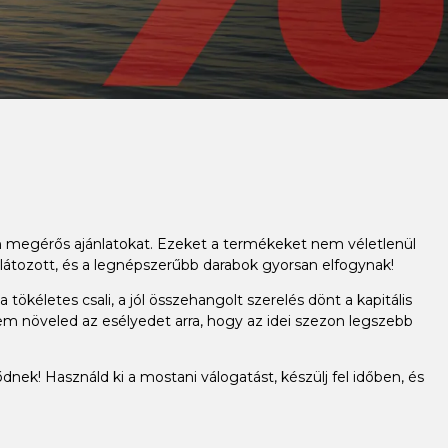
an megérős ajánlatokat. Ezeket a termékeket nem véletlenül
látozott, és a legnépszerűbb darabok gyorsan elfogynak!
ökéletes csali, a jól összehangolt szerelés dönt a kapitális
em növeled az esélyedet arra, hogy az idei szezon legszebb
dnek! Használd ki a mostani válogatást, készülj fel időben, és