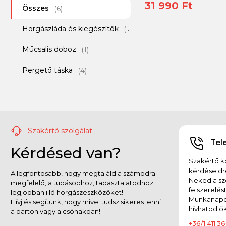
31 990 Ft
Összes
Frenetic
(6)
(9)
Horgászláda és kiegészítők
Garmin
(1)
(8)
Műcsalis doboz
Greys
(1)
(2)
Pergető táska
Gunki
(4)
(30)
GURU
(6)
Haldorádó
(27)
Szakértő szolgálat
Hester
(1)
Tel
Kérdésed van?
Illex
(13)
Szakértő ko
kérdéseidr
A legfontosabb, hogy megtaláld a számodra
Iron Claw
(2)
Neked a sz
megfelelő, a tudásodhoz, tapasztalatodhoz
felszerelés
legjobban illő horgászeszközöket!
Jadabo
(2)
Munkanapok
Hívj és segítünk, hogy mivel tudsz sikeres lenni
hívhatod ők
a parton vagy a csónakban!
JRC
(2)
+36/1 411 36