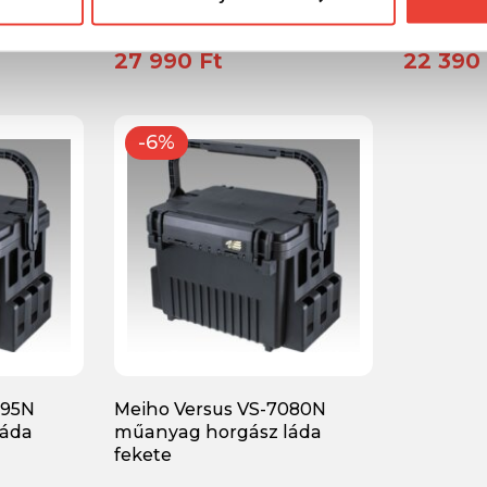
fekete
kék
27 990 Ft
22 390 
-6%
095N
Meiho Versus VS-7080N
láda
műanyag horgász láda
fekete