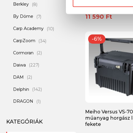
Berkley
(8)
bottartó
11 590 Ft
By Döme
(7)
Carp Academy
(10)
-6%
CarpZoom
(34)
Cormoran
(2)
Daiwa
(227)
DAM
(2)
Delphin
(142)
DRAGON
(1)
Meiho Versus VS-7
EUROSTAR
(1)
műanyag horgász 
KATEGÓRIÁK
fekete
Feedermánia
(22)