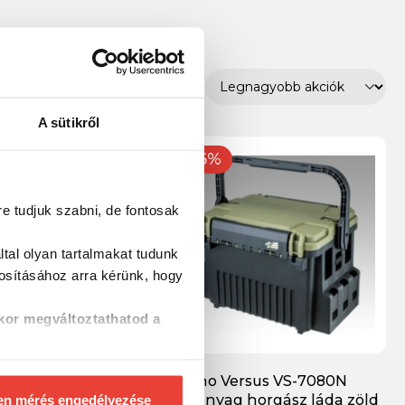
A sütikről
-6%
re tudjuk szabni, de fontosak
tal olyan tartalmakat tudunk
tosításához
arra kérünk, hogy
kor megváltoztathatod a
cket Mouth BM-
Meiho Versus VS-7080N
nyag horgász láda
műanyag horgász láda zöld
en mérés engedélyezése