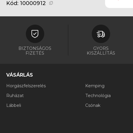
Kód:
10000912
MADCAT
(7)
Meiho
(6)
Mitchell
(3)
MS RANGE
(2)
BIZTONSÁGOS
GYORS
FIZETÉS
KISZÁLLÍTÁS
Nevis
(18)
Okuma
(20)
VÁSÁRLÁS
PENN
(7)
Horgászfelszerelés
Kemping
Plano
(4)
Ruházat
Technológia
Prologic
(20)
Lábbeli
Csónak
Promix
(5)
Rapala
(26)