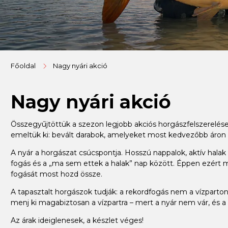
Főoldal
Nagy nyári akció
Nagy nyári akció
Összegyűjtöttük a szezon legjobb akciós horgászfelszerelése
emeltük ki: bevált darabok, amelyeket most kedvezőbb áron
A nyár a horgászat csúcspontja. Hosszú nappalok, aktív halak –
fogás és a „ma sem ettek a halak” nap között. Éppen ezért m
fogását most hozd össze.
A tapasztalt horgászok tudják: a rekordfogás nem a vízparton 
menj ki magabiztosan a vízpartra – mert a nyár nem vár, és a 
Az árak ideiglenesek, a készlet véges!