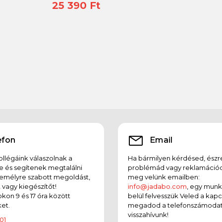
25 390 Ft
efon
Email
llégáink válaszolnak a
Ha bármilyen kérdésed, észr
e és segítenek megtalálni
problémád vagy reklamációd
emélyre szabott megoldást,
meg velünk emailben:
t vagy kiegészítőt!
info@jadabo.com
, egy mun
on 9 és 17 óra között
belül felvesszük Veled a kapc
et.
megadod a telefonszámodat
visszahívunk!
01