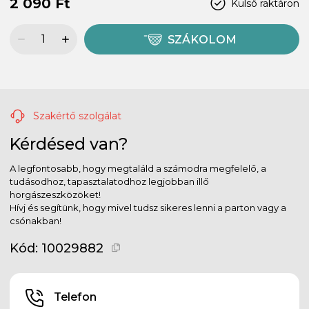
2 090 Ft
Külső raktáron
SZÁKOLOM
Szakértő szolgálat
Kérdésed van?
A legfontosabb, hogy megtaláld a számodra megfelelő, a
tudásodhoz, tapasztalatodhoz legjobban illő
horgászeszközöket!
Hívj és segítünk, hogy mivel tudsz sikeres lenni a parton vagy a
csónakban!
Kód:
10029882
Telefon