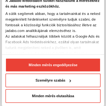
A Jadabo weboldalon sütiket használunk a mérésekhez
és más marketing eszközökhöz.
A sütik segítenek abban, hogy a tartalmainkat és a neked
megjelenített hirdetéseket személyre tudjuk szabni, de
fontosak a közösségi funkciók biztosításához illetve az
jadabo.com analitikájának elemzéséhez is.
Az adatokat felhasználjuk többek között a Google Ads és
Facebook Ads hirdetéseinkhez, ezáltal olyan tartalmakat
tudunk megjeleníteni neked a jövőben is, amit
Promix Pop Up 8-10mm Csemegekukorica 20 G
érdekesnek vagy hasznosnak találhatsz. Ennek a
biztosításához
arra kérünk, hogy engedd meg
2 190 Ft
Raktáron
számunkra minden mérés használatát.
Minden mérés engedélyezése
Természetesen
soha semmilyen formában nem fogunk
SZÁKOLOM
visszaélni ezzel és később bármikor
Személyre szabás
megváltoztathatod a döntésed ezzel kapcsolatban.
Előre is köszönjük!
Minden mérés elutasítása