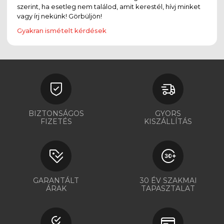
szerint, ha esetleg nem találod, amit kerestél, hívj minket
vagy írj nekünk! Görbüljön!
Gyakran ismételt kérdések
BIZTONSÁGOS
GYORS
FIZETÉS
KISZÁLLÍTÁS
GARANTÁLT
30 ÉV SZAKMAI
ÁRAK
TAPASZTALAT