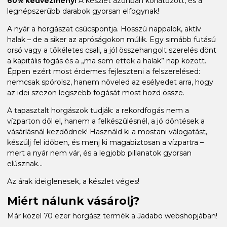
60% kedvezmény!
A készlet azonban korlátozott, és a
legnépszerűbb darabok gyorsan elfogynak!
A nyár a horgászat csúcspontja. Hosszú nappalok, aktív
halak – de a siker az apróságokon múlik. Egy simább futású
orsó vagy a tökéletes csali, a jól összehangolt szerelés dönt
a kapitális fogás és a „ma sem ettek a halak” nap között.
Éppen ezért most érdemes fejleszteni a felszerelésed:
nemcsak spórolsz, hanem növeled az esélyedet arra, hogy
az idei szezon legszebb fogását most hozd össze.
A tapasztalt horgászok tudják: a rekordfogás nem a
vízparton dől el, hanem a felkészülésnél, a jó döntések a
vásárlásnál kezdődnek! Használd ki a mostani válogatást,
készülj fel időben, és menj ki magabiztosan a vízpartra –
mert a nyár nem vár, és a legjobb pillanatok gyorsan
elúsznak...
Az árak ideiglenesek, a készlet véges!
Miért nálunk vásárolj?
Már közel 70 ezer horgász termék a Jadabo webshopjában!