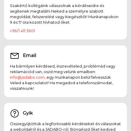
Szakértő kollégáink válaszolnak a kérdéseidre és
segítenek megtalálni Neked a személyre szabott
megoldást, felszerelést vagy kiegészítőt! Munkanapokon
9 és 17 óra között hívhatod őket.
+36/1 411 3601
Email
Ha bármilyen kérdésed, észrevételed, problémád vagy
reklamációd van, oszd meg velünk emailben:
info@jadabo.com
, egy munkanapon belül felvesszük
Veled a kapcsolatot! Ha megadod a telefonszámodat,
visszahívunk!
Gyik
Összegyűjtöttük a legfontosabb kérdéseket és válaszokat
a weboldalról és a JADABO-ról. Böngészd őket kedved