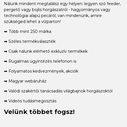
Nálunk mindent megtalálsz egy helyen: legyen szó feeder,
pergető vagy bojlis horgászatról - hagyományos vagy
technológiai alapú pecáról, van mindenünk, amire
szükséged lehet a vízparton!
➡ Több mint 250 márka
➡ Széles termékválaszték
➡ Csak nálunk elérhető exkluzív termékek
➡ Rugalmas ügyintézés telefonon is
➡ Folyamatos kedvezmények, akciók
➡ Magyar webáruház
➡ Valódi szakértői tanácsadás világbajnok horgászoktól
➡ Videós tudásmegosztás
Velünk többet fogsz!