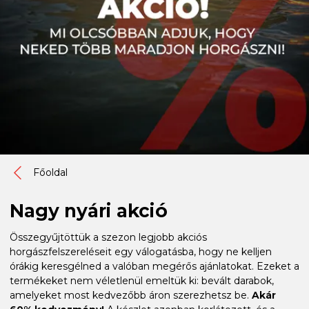
Főoldal
Nagy nyári akció
Összegyűjtöttük a szezon legjobb akciós
horgászfelszereléseit egy válogatásba, hogy ne kelljen
órákig keresgélned a valóban megérős ajánlatokat. Ezeket a
termékeket nem véletlenül emeltük ki: bevált darabok,
amelyeket most kedvezőbb áron szerezhetsz be.
Akár