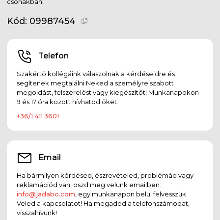
csónakban!
Kód:
09987454
Telefon
Szakértő kollégáink válaszolnak a kérdéseidre és
segítenek megtalálni Neked a személyre szabott
megoldást, felszerelést vagy kiegészítőt! Munkanapokon
9 és 17 óra között hívhatod őket.
+36/1 411 3601
Email
Ha bármilyen kérdésed, észrevételed, problémád vagy
reklamációd van, oszd meg velünk emailben:
info@jadabo.com
, egy munkanapon belül felvesszük
Veled a kapcsolatot! Ha megadod a telefonszámodat,
visszahívunk!