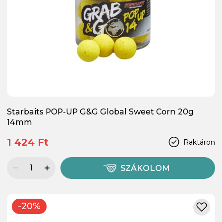
Starbaits POP-UP G&G Global Sweet Corn 20g
14mm
1 424 Ft
Raktáron
SZÁKOLOM
-20%