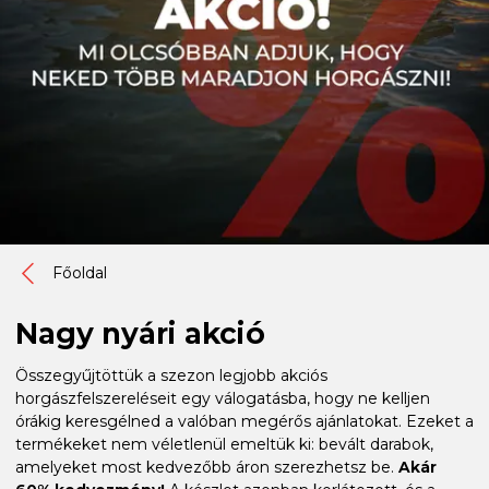
Főoldal
Nagy nyári akció
Összegyűjtöttük a szezon legjobb akciós
horgászfelszereléseit egy válogatásba, hogy ne kelljen
órákig keresgélned a valóban megérős ajánlatokat. Ezeket a
termékeket nem véletlenül emeltük ki: bevált darabok,
amelyeket most kedvezőbb áron szerezhetsz be.
Akár