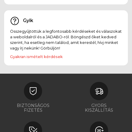
Gyik
Összegyűjtöttük a legfontosabb kérdéseket és válaszokat
a weboldalról és a JADABO-ról. Böngészd őket kedved
szerint, ha esetleg nem találod, amit kerestél, hívj minket
vagy írj nekünk! Görbüljön!
Gyakran ismételt kérdések
BIZTONSÁGOS
GYORS
FIZETÉS
KISZÁLLÍTÁS