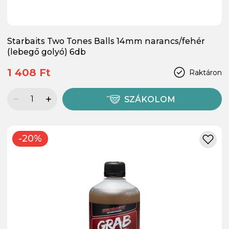
Starbaits Two Tones Balls 14mm narancs/fehér
(lebegő golyó) 6db
1 408 Ft
Raktáron
SZÁKOLOM
-20%