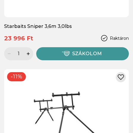
Starbaits Sniper 3,6m 3,0lbs
23 996 Ft
Raktáron
SZÁKOLOM
-11%