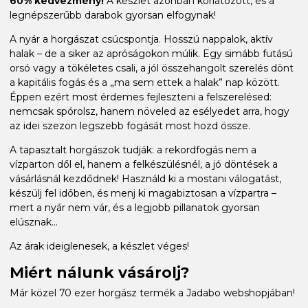
60% kedvezmény!
A készlet azonban korlátozott, és a
legnépszerűbb darabok gyorsan elfogynak!
A nyár a horgászat csúcspontja. Hosszú nappalok, aktív
halak – de a siker az apróságokon múlik. Egy simább futású
orsó vagy a tökéletes csali, a jól összehangolt szerelés dönt
a kapitális fogás és a „ma sem ettek a halak” nap között.
Éppen ezért most érdemes fejleszteni a felszerelésed:
nemcsak spórolsz, hanem növeled az esélyedet arra, hogy
az idei szezon legszebb fogását most hozd össze.
A tapasztalt horgászok tudják: a rekordfogás nem a
vízparton dől el, hanem a felkészülésnél, a jó döntések a
vásárlásnál kezdődnek! Használd ki a mostani válogatást,
készülj fel időben, és menj ki magabiztosan a vízpartra –
mert a nyár nem vár, és a legjobb pillanatok gyorsan
elúsznak...
Az árak ideiglenesek, a készlet véges!
Miért nálunk vásárolj?
Már közel 70 ezer horgász termék a Jadabo webshopjában!