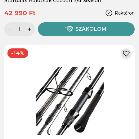
Starbaits Hálózsák Cocoon 3/4 Season
42 990 Ft
Raktáron
SZÁKOLOM
-14%