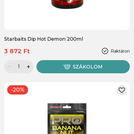
Starbaits Dip Hot Demon 200ml
3 872 Ft
Raktáron
SZÁKOLOM
-20%