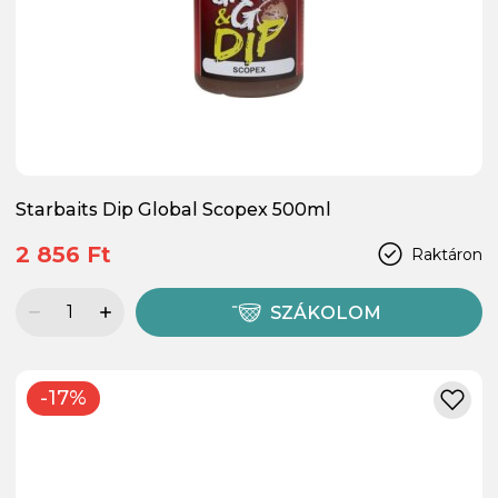
Starbaits Dip Global Scopex 500ml
2 856 Ft
Raktáron
SZÁKOLOM
-17%