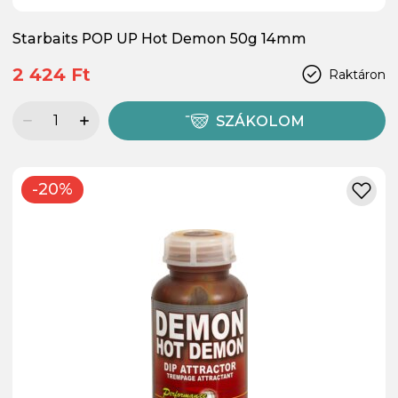
Starbaits POP UP Hot Demon 50g 14mm
2 424 Ft
Raktáron
SZÁKOLOM
-20%