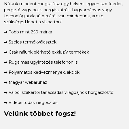
Nálunk mindent megtalálsz egy helyen: legyen szó feeder,
pergető vagy bojlis horgászatról - hagyományos vagy
technológiai alapú pecáról, van mindenünk, amire
szükséged lehet a vízparton!
➡ Több mint 250 márka
➡ Széles termékválaszték
➡ Csak nálunk elérhető exkluzív termékek
➡ Rugalmas ügyintézés telefonon is
➡ Folyamatos kedvezmények, akciók
➡ Magyar webáruház
➡ Valódi szakértői tanácsadás világbajnok horgászoktól
➡ Videós tudásmegosztás
Velünk többet fogsz!