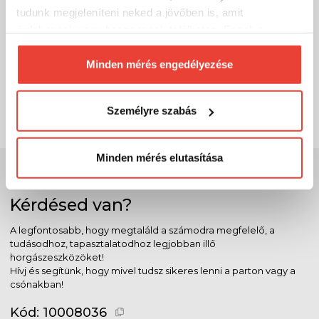
tudunk megjeleníteni neked a jövőben is, amit
érdekesnek vagy hasznosnak találhatsz. Ennek a
Sufix 131 BRAID 150M CHARTREUX 0,165mm 9,1kg
biztosításához
arra kérünk, hogy engedd meg
13 330 Ft
Raktáron
számunkra minden mérés használatát.
Minden mérés engedélyezése
Természetesen
soha semmilyen formában nem fogunk
SZÁKOLOM
visszaélni ezzel és később bármikor
Személyre szabás
megváltoztathatod a döntésed ezzel kapcsolatban.
Előre is köszönjük!
Minden mérés elutasítása
Szakértő szolgálat
Kérdésed van?
A legfontosabb, hogy megtaláld a számodra megfelelő, a
tudásodhoz, tapasztalatodhoz legjobban illő
horgászeszközöket!
Hívj és segítünk, hogy mivel tudsz sikeres lenni a parton vagy a
csónakban!
Kód:
10008036