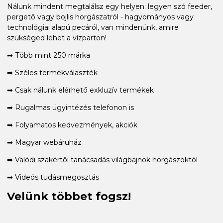
Nálunk mindent megtalálsz egy helyen: legyen szó feeder,
pergető vagy bojlis horgászatról - hagyományos vagy
technológiai alapú pecáról, van mindenünk, amire
szükséged lehet a vízparton!
➡ Több mint 250 márka
➡ Széles termékválaszték
➡ Csak nálunk elérhető exkluzív termékek
➡ Rugalmas ügyintézés telefonon is
➡ Folyamatos kedvezmények, akciók
➡ Magyar webáruház
➡ Valódi szakértői tanácsadás világbajnok horgászoktól
➡ Videós tudásmegosztás
Velünk többet fogsz!