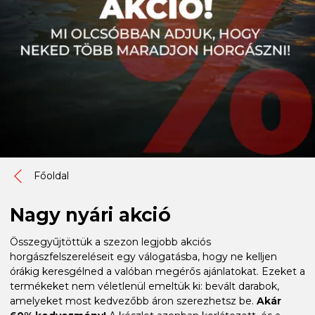
Főoldal
Nagy nyári akció
Összegyűjtöttük a szezon legjobb akciós
horgászfelszereléseit egy válogatásba, hogy ne kelljen
órákig keresgélned a valóban megérős ajánlatokat. Ezeket a
termékeket nem véletlenül emeltük ki: bevált darabok,
amelyeket most kedvezőbb áron szerezhetsz be.
Akár