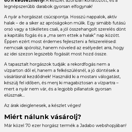
60% kedvezmény!
A készlet azonban korlátozott, és a
legnépszerűbb darabok gyorsan elfogynak!
A nyár a horgászat csúcspontja. Hosszú nappalok, aktív
halak – de a siker az apróságokon múlik. Egy simább futású
orsó vagy a tökéletes csali, a jól összehangolt szerelés dönt
a kapitális fogás és a „ma sem ettek a halak” nap között.
Éppen ezért most érdemes fejleszteni a felszerelésed:
nemcsak spórolsz, hanem növeled az esélyedet arra, hogy
az idei szezon legszebb fogását most hozd össze.
A tapasztalt horgászok tudják: a rekordfogás nem a
vízparton dől el, hanem a felkészülésnél, a jó döntések a
vásárlásnál kezdődnek! Használd ki a mostani válogatást,
készülj fel időben, és menj ki magabiztosan a vízpartra –
mert a nyár nem vár, és a legjobb pillanatok gyorsan
elúsznak...
Az árak ideiglenesek, a készlet véges!
Miért nálunk vásárolj?
Már közel 70 ezer horgász termék a Jadabo webshopjában!