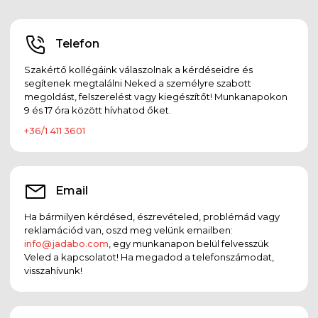
Telefon
Szakértő kollégáink válaszolnak a kérdéseidre és
segítenek megtalálni Neked a személyre szabott
megoldást, felszerelést vagy kiegészítőt! Munkanapokon
9 és 17 óra között hívhatod őket.
+36/1 411 3601
Email
Ha bármilyen kérdésed, észrevételed, problémád vagy
reklamációd van, oszd meg velünk emailben:
info@jadabo.com
, egy munkanapon belül felvesszük
Veled a kapcsolatot! Ha megadod a telefonszámodat,
visszahívunk!