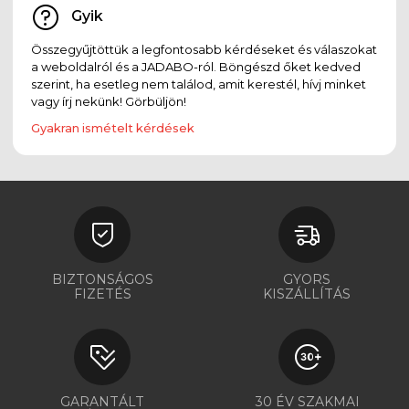
Gyik
Összegyűjtöttük a legfontosabb kérdéseket és válaszokat
a weboldalról és a JADABO-ról. Böngészd őket kedved
szerint, ha esetleg nem találod, amit kerestél, hívj minket
vagy írj nekünk! Görbüljön!
Gyakran ismételt kérdések
BIZTONSÁGOS
GYORS
FIZETÉS
KISZÁLLÍTÁS
GARANTÁLT
30 ÉV SZAKMAI