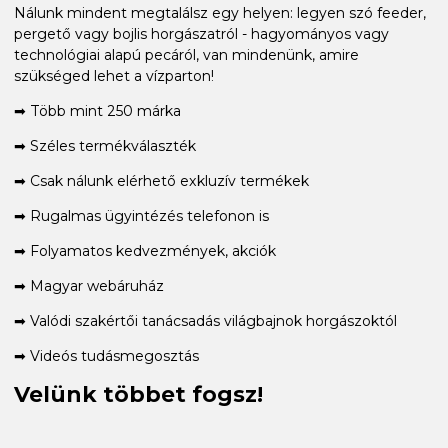
Nálunk mindent megtalálsz egy helyen: legyen szó feeder,
pergető vagy bojlis horgászatról - hagyományos vagy
technológiai alapú pecáról, van mindenünk, amire
szükséged lehet a vízparton!
➡ Több mint 250 márka
➡ Széles termékválaszték
➡ Csak nálunk elérhető exkluzív termékek
➡ Rugalmas ügyintézés telefonon is
➡ Folyamatos kedvezmények, akciók
➡ Magyar webáruház
➡ Valódi szakértői tanácsadás világbajnok horgászoktól
➡ Videós tudásmegosztás
Velünk többet fogsz!