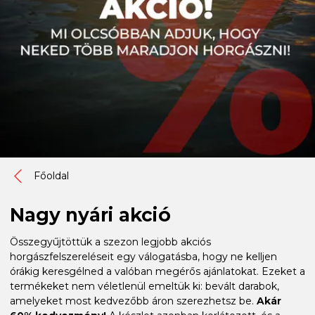
Főoldal
Nagy nyári akció
Összegyűjtöttük a szezon legjobb akciós
horgászfelszereléseit egy válogatásba, hogy ne kelljen
órákig keresgélned a valóban megérős ajánlatokat. Ezeket a
termékeket nem véletlenül emeltük ki: bevált darabok,
amelyeket most kedvezőbb áron szerezhetsz be.
Akár