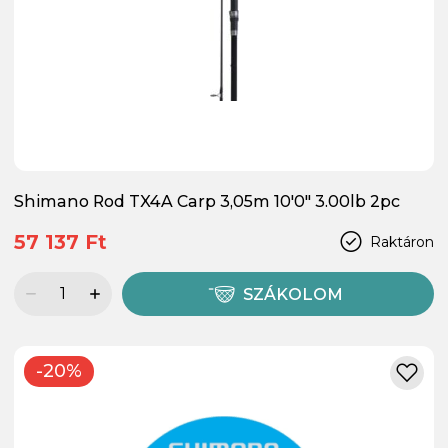
Shimano Rod TX­4A Carp 3,05m 10'0" 3.00lb 2pc
57 137 Ft
Raktáron
SZÁKOLOM
-20%