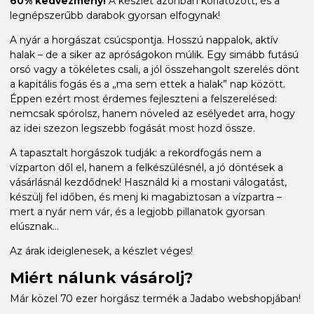
60% kedvezmény!
A készlet azonban korlátozott, és a
legnépszerűbb darabok gyorsan elfogynak!
A nyár a horgászat csúcspontja. Hosszú nappalok, aktív
halak – de a siker az apróságokon múlik. Egy simább futású
orsó vagy a tökéletes csali, a jól összehangolt szerelés dönt
a kapitális fogás és a „ma sem ettek a halak” nap között.
Éppen ezért most érdemes fejleszteni a felszerelésed:
nemcsak spórolsz, hanem növeled az esélyedet arra, hogy
az idei szezon legszebb fogását most hozd össze.
A tapasztalt horgászok tudják: a rekordfogás nem a
vízparton dől el, hanem a felkészülésnél, a jó döntések a
vásárlásnál kezdődnek! Használd ki a mostani válogatást,
készülj fel időben, és menj ki magabiztosan a vízpartra –
mert a nyár nem vár, és a legjobb pillanatok gyorsan
elúsznak...
Az árak ideiglenesek, a készlet véges!
Miért nálunk vásárolj?
Már közel 70 ezer horgász termék a Jadabo webshopjában!