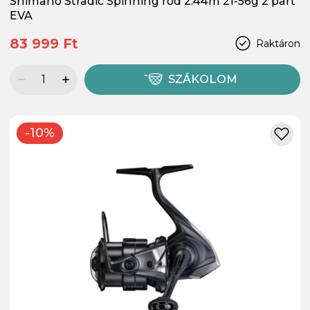
Shimano Stradic Spinning rod 2.44m 21-56g 2 part
EVA
83 999 Ft
Raktáron
SZÁKOLOM
-10%