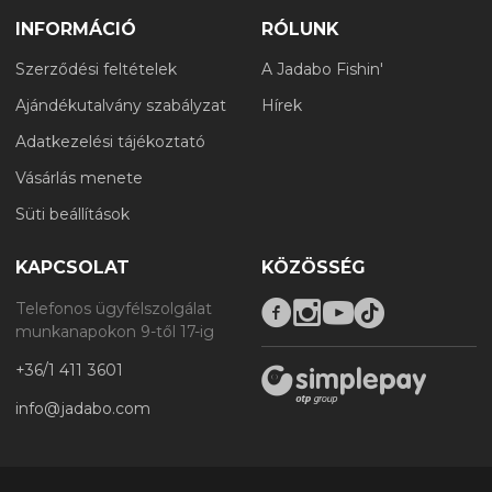
INFORMÁCIÓ
RÓLUNK
Szerződési feltételek
A Jadabo Fishin'
Ajándékutalvány szabályzat
Hírek
Adatkezelési tájékoztató
Vásárlás menete
Süti beállítások
KAPCSOLAT
KÖZÖSSÉG
Telefonos ügyfélszolgálat
munkanapokon 9-től 17-ig
+36/1 411 3601
info@jadabo.com