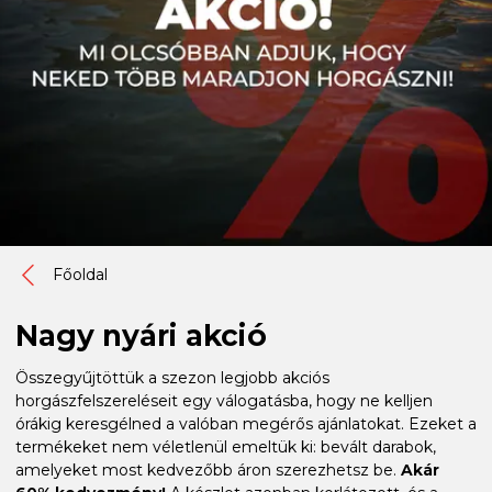
Főoldal
Nagy nyári akció
Összegyűjtöttük a szezon legjobb akciós
horgászfelszereléseit egy válogatásba, hogy ne kelljen
órákig keresgélned a valóban megérős ajánlatokat. Ezeket a
termékeket nem véletlenül emeltük ki: bevált darabok,
amelyeket most kedvezőbb áron szerezhetsz be.
Akár