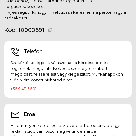
tudásodhoz, tapasztalatodhoz legjobban illő
horgászeszközöket!
Hívj és segítünk, hogy mivel tudsz sikeres lenni a parton vagy a
csónakban!
Kód:
10000691
Telefon
Szakértő kollégáink válaszolnak a kérdéseidre és
segítenek megtalálni Neked a személyre szabott
megoldást, felszerelést vagy kiegészítőt! Munkanapokon
9 és 17 óra között hívhatod őket.
+36/1 411 3601
Email
Ha bármilyen kérdésed, észrevételed, problémád vagy
reklamációd van, oszd meg velünk emailben: