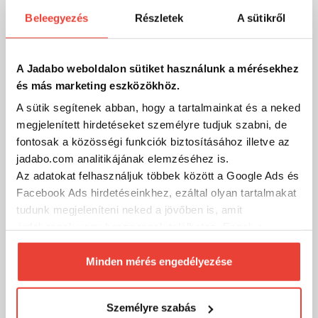
Beleegyezés
Részletek
A sütikről
The One Pellet Box Microcold Mix
3 590 Ft
Raktáron
A Jadabo weboldalon sütiket használunk a mérésekhez
és más marketing eszközökhöz.
SZÁKOLOM
A sütik segítenek abban, hogy a tartalmainkat és a neked
megjelenített hirdetéseket személyre tudjuk szabni, de
fontosak a közösségi funkciók biztosításához illetve az
jadabo.com analitikájának elemzéséhez is.
Az adatokat felhasználjuk többek között a Google Ads és
Facebook Ads hirdetéseinkhez, ezáltal olyan tartalmakat
tudunk megjeleníteni neked a jövőben is, amit
érdekesnek vagy hasznosnak találhatsz. Ennek a
biztosításához
arra kérünk, hogy engedd meg
számunkra minden mérés használatát.
Minden mérés engedélyezése
Természetesen
soha semmilyen formában nem fogunk
visszaélni ezzel és később bármikor
Személyre szabás
megváltoztathatod a döntésed ezzel kapcsolatban.