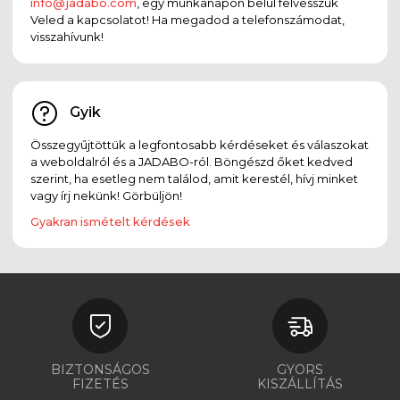
info@jadabo.com
, egy munkanapon belül felvesszük
Veled a kapcsolatot! Ha megadod a telefonszámodat,
visszahívunk!
Gyik
Összegyűjtöttük a legfontosabb kérdéseket és válaszokat
a weboldalról és a JADABO-ról. Böngészd őket kedved
szerint, ha esetleg nem találod, amit kerestél, hívj minket
vagy írj nekünk! Görbüljön!
Gyakran ismételt kérdések
BIZTONSÁGOS
GYORS
FIZETÉS
KISZÁLLÍTÁS