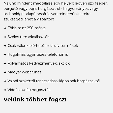
Nálunk mindent megtalálsz egy helyen: legyen szó feeder,
pergető vagy bojlis horgászatról - hagyományos vagy
technológiai alapú pecáról, van mindenünk, amire
szükséged lehet a vízparton!
➡ Több mint 250 márka
➡ Széles termékválaszték
➡ Csak nálunk elérhető exkluzív termékek
➡ Rugalmas ügyintézés telefonon is
➡ Folyamatos kedvezmények, akciók
➡ Magyar webáruház
➡ Valódi szakértői tanácsadás világbajnok horgászoktól
➡ Videós tudásmegosztás
Velünk többet fogsz!