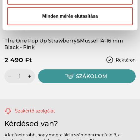
Előre is köszönjük!
Minden mérés elutasítása
The One Pop Up Strawberry&Mussel 14-16 mm
Black - Pink
2 490 Ft
Raktáron
SZÁKOLOM
Szakértő szolgálat
Kérdésed van?
A legfontosabb, hogy megtaláld a számodra megfelelő, a