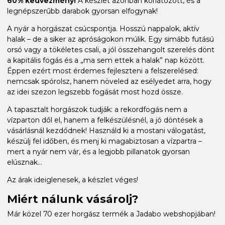
60% kedvezmény!
A készlet azonban korlátozott, és a
legnépszerűbb darabok gyorsan elfogynak!
A nyár a horgászat csúcspontja. Hosszú nappalok, aktív
halak – de a siker az apróságokon múlik. Egy simább futású
orsó vagy a tökéletes csali, a jól összehangolt szerelés dönt
a kapitális fogás és a „ma sem ettek a halak” nap között.
Éppen ezért most érdemes fejleszteni a felszerelésed:
nemcsak spórolsz, hanem növeled az esélyedet arra, hogy
az idei szezon legszebb fogását most hozd össze.
A tapasztalt horgászok tudják: a rekordfogás nem a
vízparton dől el, hanem a felkészülésnél, a jó döntések a
vásárlásnál kezdődnek! Használd ki a mostani válogatást,
készülj fel időben, és menj ki magabiztosan a vízpartra –
mert a nyár nem vár, és a legjobb pillanatok gyorsan
elúsznak...
Az árak ideiglenesek, a készlet véges!
Miért nálunk vásárolj?
Már közel 70 ezer horgász termék a Jadabo webshopjában!