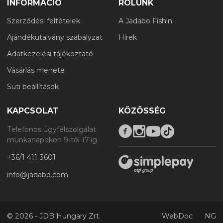
INFORMÁCIÓ
RÓLUNK
Szerződési feltételek
A Jadabo Fishin'
Ajándékutalvány szabályzat
Hírek
Adatkezelési tájékoztató
Vásárlás menete
Süti beállítások
KAPCSOLAT
KÖZÖSSÉG
Telefonos ügyfélszolgálat
munkanapokon 9-től 17-ig
+36/1 411 3601
info@jadabo.com
©
2026 - JDB Hungary Zrt.
WebDoc
NG