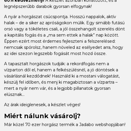
60% kedvezmény!
A készlet azonban korlátozott, és a
legnépszerűbb darabok gyorsan elfogynak!
A nyár a horgászat csúcspontja. Hosszú nappalok, aktív
halak – de a siker az apróságokon múlik. Egy simább futású
orsó vagy a tökéletes csali, a jól összehangolt szerelés dönt
a kapitális fogás és a „ma sem ettek a halak” nap között.
Éppen ezért most érdemes fejleszteni a felszerelésed:
nemcsak spórolsz, hanem növeled az esélyedet arra, hogy
az idei szezon legszebb fogását most hozd össze.
A tapasztalt horgászok tudják: a rekordfogás nem a
vízparton dől el, hanem a felkészülésnél, a jó döntések a
vásárlásnál kezdődnek! Használd ki a mostani válogatást,
készülj fel időben, és menj ki magabiztosan a vízpartra –
mert a nyár nem vár, és a legjobb pillanatok gyorsan
elúsznak...
Az árak ideiglenesek, a készlet véges!
Miért nálunk vásárolj?
Már közel 70 ezer horgász termék a Jadabo webshopjában!