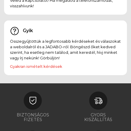
Veled a kapcsolatot! Ha megadod a telefonszámodat,
visszahívunk!
Gyik
Összegyűjtöttük a legfontosabb kérdéseket és válaszokat
a weboldalról és a JADABO-ról. Böngészd őket kedved
szerint, ha esetleg nem találod, amit kerestél, hívj minket
vagy írj nekünk! Görbüljön!
Gyakran ismételt kérdések
BIZTONSÁGOS
GYORS
FIZETÉS
KISZÁLLÍTÁS