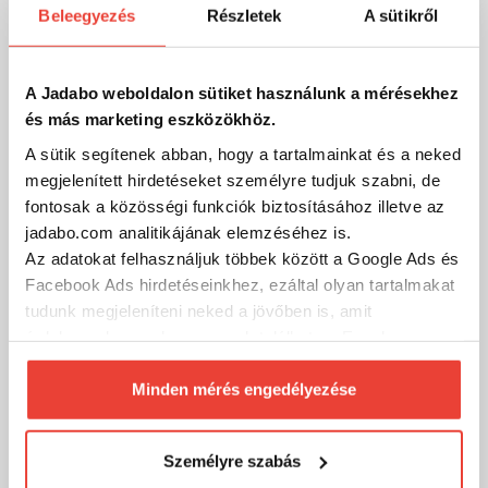
Beleegyezés
Részletek
A sütikről
JRC Cocoon 2G mérlegelő
13 671 Ft
Raktáron
A Jadabo weboldalon sütiket használunk a mérésekhez
és más marketing eszközökhöz.
SZÁKOLOM
A sütik segítenek abban, hogy a tartalmainkat és a neked
megjelenített hirdetéseket személyre tudjuk szabni, de
fontosak a közösségi funkciók biztosításához illetve az
-26%
jadabo.com analitikájának elemzéséhez is.
Az adatokat felhasználjuk többek között a Google Ads és
Facebook Ads hirdetéseinkhez, ezáltal olyan tartalmakat
tudunk megjeleníteni neked a jövőben is, amit
érdekesnek vagy hasznosnak találhatsz. Ennek a
biztosításához
arra kérünk, hogy engedd meg
számunkra minden mérés használatát.
Minden mérés engedélyezése
Természetesen
soha semmilyen formában nem fogunk
visszaélni ezzel és később bármikor
Személyre szabás
megváltoztathatod a döntésed ezzel kapcsolatban.