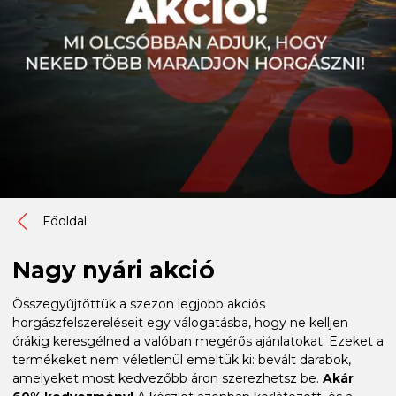
Főoldal
Nagy nyári akció
Összegyűjtöttük a szezon legjobb akciós
horgászfelszereléseit egy válogatásba, hogy ne kelljen
órákig keresgélned a valóban megérős ajánlatokat. Ezeket a
termékeket nem véletlenül emeltük ki: bevált darabok,
amelyeket most kedvezőbb áron szerezhetsz be.
Akár