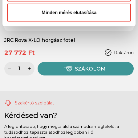
Előre is köszönjük!
Minden mérés elutasítása
JRC Rova X-LO horgász fotel
27 772 Ft
Raktáron
SZÁKOLOM
Szakértő szolgálat
Kérdésed van?
A legfontosabb, hogy megtaláld a számodra megfelelő, a
tudásodhoz, tapasztalatodhoz legjobban illő
horgászeszközöket!