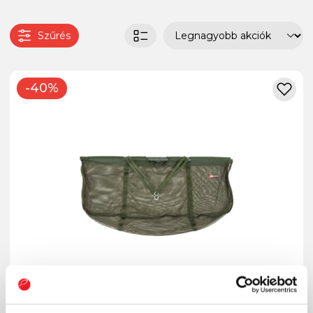
Szűrés
-40%