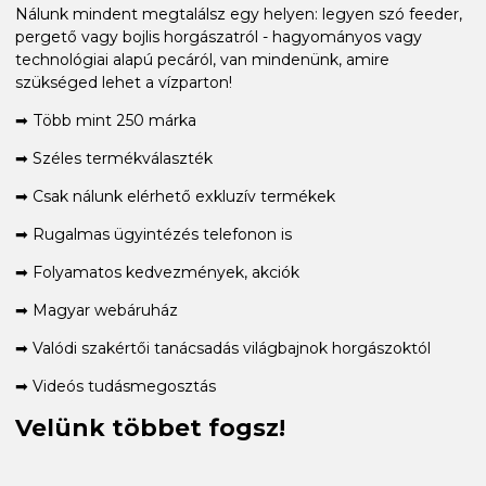
Nálunk mindent megtalálsz egy helyen: legyen szó feeder,
pergető vagy bojlis horgászatról - hagyományos vagy
technológiai alapú pecáról, van mindenünk, amire
szükséged lehet a vízparton!
➡ Több mint 250 márka
➡ Széles termékválaszték
➡ Csak nálunk elérhető exkluzív termékek
➡ Rugalmas ügyintézés telefonon is
➡ Folyamatos kedvezmények, akciók
➡ Magyar webáruház
➡ Valódi szakértői tanácsadás világbajnok horgászoktól
➡ Videós tudásmegosztás
Velünk többet fogsz!