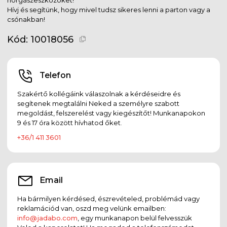
Hívj és segítünk, hogy mivel tudsz sikeres lenni a parton vagy a
csónakban!
Kód:
10018056
Telefon
Szakértő kollégáink válaszolnak a kérdéseidre és
segítenek megtalálni Neked a személyre szabott
megoldást, felszerelést vagy kiegészítőt! Munkanapokon
9 és 17 óra között hívhatod őket.
+36/1 411 3601
Email
Ha bármilyen kérdésed, észrevételed, problémád vagy
reklamációd van, oszd meg velünk emailben:
info@jadabo.com
, egy munkanapon belül felvesszük