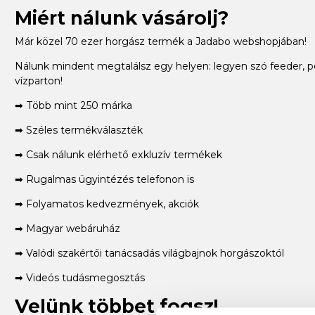
Miért nálunk vásárolj?
Már közel 70 ezer horgász termék a Jadabo webshopjában!
Nálunk mindent megtalálsz egy helyen: legyen szó feeder, p
vízparton!
➡ Több mint 250 márka
➡ Széles termékválaszték
➡ Csak nálunk elérhető exkluzív termékek
➡ Rugalmas ügyintézés telefonon is
➡ Folyamatos kedvezmények, akciók
➡ Magyar webáruház
➡ Valódi szakértői tanácsadás világbajnok horgászoktól
➡ Videós tudásmegosztás
Velünk többet fogsz!