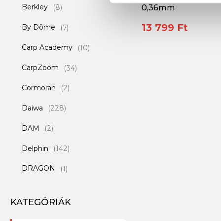
Berkley
(8)
0,36mm
13 799 Ft
By Döme
(7)
Carp Academy
(10)
CarpZoom
(34)
Cormoran
(2)
Daiwa
(228)
DAM
(2)
Delphin
(142)
DRAGON
(1)
EUROSTAR
(1)
KATEGÓRIÁK
Feedermánia
(22)