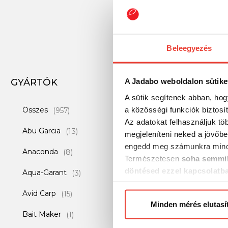
Beleegyezés
GYÁRTÓK
A Jadabo weboldalon sütike
-34%
A sütik segítenek abban, hog
a közösségi funkciók biztosí
Összes
(957)
Az adatokat felhasználjuk tö
Abu Garcia
(13)
megjeleníteni neked a jövőbe
engedd meg számunkra mind
Anaconda
(8)
Természetesen
soha semmil
döntésed ezzel kapcsolatb
Aqua-Garant
(3)
Előre is köszönjük!
Avid Carp
(15)
Minden mérés elutasí
Bait Maker
SAENGER Specialist
(1)
monofil zsinór zöl