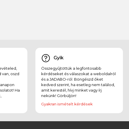
Gyik
evételed,
Összegyűjtöttük a legfontosabb
 van, oszd
kérdéseket és válaszokat a weboldalról
és a JADABO-ról. Böngészd őket
kanapon
kedved szerint, ha esetleg nem találod,
solatot! Ha
amit kerestél, hívj minket vagy írj
,
nekünk! Görbüljön!
Gyakran ismételt kérdések