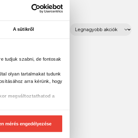
A sütikről
re tudjuk szabni, de fontosak
tal olyan tartalmakat tudunk
tosításához
arra kérünk, hogy
kor megváltoztathatod a
en mérés engedélyezése