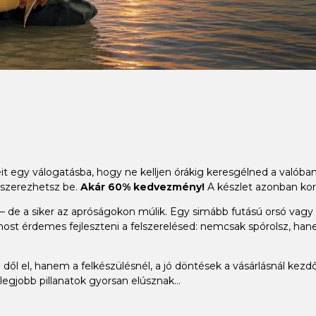
it egy válogatásba, hogy ne kelljen órákig keresgélned a valób
 szerezhetsz be.
Akár 60% kedvezmény!
A készlet azonban kor
 de a siker az apróságokon múlik. Egy simább futású orsó vagy a t
ost érdemes fejleszteni a felszerelésed: nemcsak spórolsz, han
dől el, hanem a felkészülésnél, a jó döntések a vásárlásnál kezdő
legjobb pillanatok gyorsan elúsznak...