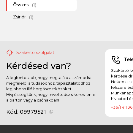
Összes
Frenetic
(1)
(9)
Zsinór
Garmin
(1)
(8)
Greys
(2)
Gunki
(30)
Szakértő szolgálat
GURU
(6)
Tel
Kérdésed van?
Haldorádó
(27)
Szakértő ko
kérdéseidr
A legfontosabb, hogy megtaláld a számodra
Hester
(1)
Neked a sz
megfelelő, a tudásodhoz, tapasztalatodhoz
felszerelés
legjobban illő horgászeszközöket!
Illex
(13)
Munkanapok
Hívj és segítünk, hogy mivel tudsz sikeres lenni
hívhatod ők
a parton vagy a csónakban!
Iron Claw
(2)
+36/1 411 36
Kód:
09979521
Jadabo
(2)
JRC
(2)