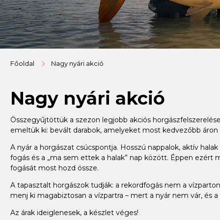
Főoldal
Nagy nyári akció
Nagy nyári akció
Összegyűjtöttük a szezon legjobb akciós horgászfelszerelése
emeltük ki: bevált darabok, amelyeket most kedvezőbb áron
A nyár a horgászat csúcspontja. Hosszú nappalok, aktív halak –
fogás és a „ma sem ettek a halak” nap között. Éppen ezért m
fogását most hozd össze.
A tapasztalt horgászok tudják: a rekordfogás nem a vízparton 
menj ki magabiztosan a vízpartra – mert a nyár nem vár, és a 
Az árak ideiglenesek, a készlet véges!