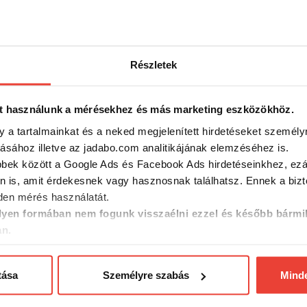
Részletek
t használunk a mérésekhez és más marketing eszközökhöz.
y a tartalmainkat és a neked megjelenített hirdetéseket személy
tásához illetve az jadabo.com analitikájának elemzéséhez is.
bbek között a Google Ads és Facebook Ads hirdetéseinkhez, ezál
n is, amit érdekesnek vagy hasznosnak találhatsz. Ennek a biz
en mérés használatát.
yen formában nem fogunk visszaélni ezzel és később bármi
an.
tása
Személyre szabás
Mind
 BigFish
d 5000m /