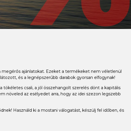
an megérős ajánlatokat. Ezeket a termékeket nem véletlenül
látozott, és a legnépszerűbb darabok gyorsan elfogynak!
ökéletes csali, a jól összehangolt szerelés dönt a kapitális
em növeled az esélyedet arra, hogy az idei szezon legszebb
dnek! Használd ki a mostani válogatást, készülj fel időben, és