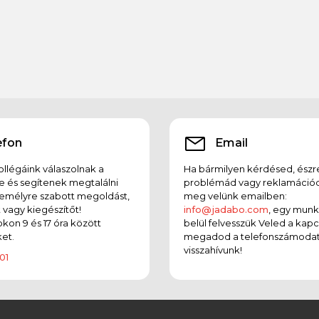
efon
Email
llégáink válaszolnak a
Ha bármilyen kérdésed, észr
e és segítenek megtalálni
problémád vagy reklamációd
emélyre szabott megoldást,
meg velünk emailben:
t vagy kiegészítőt!
info@jadabo.com
, egy mun
on 9 és 17 óra között
belül felvesszük Veled a kapc
et.
megadod a telefonszámodat
visszahívunk!
01