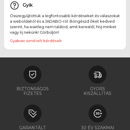
Gyik
Összegyűjtöttük a legfontosabb kérdéseket és válaszokat
a weboldalról és a JADABO-ról. Böngészd őket kedved
szerint, ha esetleg nem találod, amit kerestél, hívj minket
vagy írj nekünk! Görbüljön!
Gyakran ismételt kérdések
BIZTONSÁGOS
GYORS
FIZETÉS
KISZÁLLÍTÁS
GARANTÁLT
30 ÉV SZAKMAI