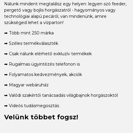
Nálunk mindent megtalálsz egy helyen: legyen szó feeder,
pergető vagy bojlis horgászatról - hagyományos vagy
technológiai alapú pecáról, van mindenünk, amire
szükséged lehet a vízparton!
➡ Több mint 250 márka
➡ Széles termékválaszték
➡ Csak nálunk elérhető exkluzív termékek
➡ Rugalmas ügyintézés telefonon is
➡ Folyamatos kedvezmények, akciók
➡ Magyar webáruház
➡ Valódi szakértői tanácsadás világbajnok horgászoktól
➡ Videós tudásmegosztás
Velünk többet fogsz!