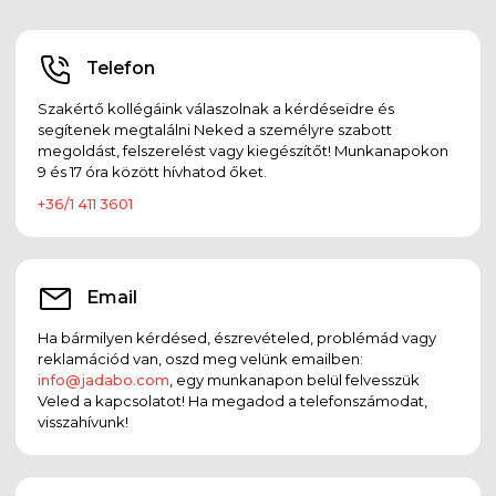
Telefon
Szakértő kollégáink válaszolnak a kérdéseidre és
segítenek megtalálni Neked a személyre szabott
megoldást, felszerelést vagy kiegészítőt! Munkanapokon
9 és 17 óra között hívhatod őket.
+36/1 411 3601
Email
Ha bármilyen kérdésed, észrevételed, problémád vagy
reklamációd van, oszd meg velünk emailben:
info@jadabo.com
, egy munkanapon belül felvesszük
Veled a kapcsolatot! Ha megadod a telefonszámodat,
visszahívunk!