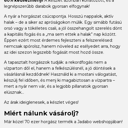
60% kedvezmény!
A készlet azonban korlátozott, és a
legnépszerűbb darabok gyorsan elfogynak!
A nyár a horgászat csúcspontja. Hosszú nappalok, aktív
halak – de a siker az apróságokon múlik. Egy simább futású
orsó vagy a tökéletes csali, a jól összehangolt szerelés dönt
a kapitális fogás és a „ma sem ettek a halak” nap között.
Éppen ezért most érdemes fejleszteni a felszerelésed:
nemcsak spórolsz, hanem növeled az esélyedet arra, hogy
az idei szezon legszebb fogását most hozd össze.
A tapasztalt horgászok tudják: a rekordfogás nem a
vízparton dől el, hanem a felkészülésnél, a jó döntések a
vásárlásnál kezdődnek! Használd ki a mostani válogatást,
készülj fel időben, és menj ki magabiztosan a vízpartra –
mert a nyár nem vár, és a legjobb pillanatok gyorsan
elúsznak...
Az árak ideiglenesek, a készlet véges!
Miért nálunk vásárolj?
Már közel 70 ezer horgász termék a Jadabo webshopjában!