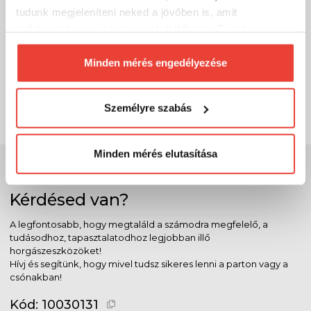
tudunk megjeleníteni neked a jövőben is, amit
érdekesnek vagy hasznosnak találhatsz. Ennek a
Eurostar Multimesh Wels 3,20m 150-300g
biztosításához
arra kérünk, hogy engedd meg
19 999 Ft
Raktáron
számunkra minden mérés használatát.
Minden mérés engedélyezése
Természetesen
soha semmilyen formában nem fogunk
SZÁKOLOM
visszaélni ezzel és később bármikor
Személyre szabás
megváltoztathatod a döntésed ezzel kapcsolatban.
Előre is köszönjük!
Minden mérés elutasítása
Szakértő szolgálat
Kérdésed van?
A legfontosabb, hogy megtaláld a számodra megfelelő, a
tudásodhoz, tapasztalatodhoz legjobban illő
horgászeszközöket!
Hívj és segítünk, hogy mivel tudsz sikeres lenni a parton vagy a
csónakban!
Kód:
10030131