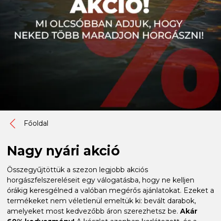
Főoldal
Nagy nyári akció
Összegyűjtöttük a szezon legjobb akciós
horgászfelszereléseit egy válogatásba, hogy ne kelljen
órákig keresgélned a valóban megérős ajánlatokat. Ezeket a
termékeket nem véletlenül emeltük ki: bevált darabok,
amelyeket most kedvezőbb áron szerezhetsz be.
Akár