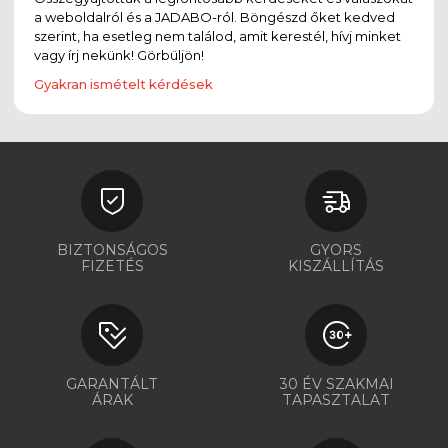
a weboldalról és a JADABO-ról. Böngészd őket kedved
szerint, ha esetleg nem találod, amit kerestél, hívj minket
vagy írj nekünk! Görbüljön!
Gyakran ismételt kérdések
BIZTONSÁGOS
GYORS
FIZETÉS
KISZÁLLÍTÁS
GARANTÁLT
30 ÉV SZAKMAI
ÁRAK
TAPASZTALAT