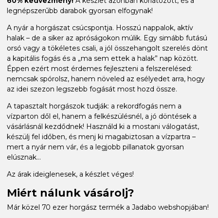
60% kedvezmény!
A készlet azonban korlátozott, és a
legnépszerűbb darabok gyorsan elfogynak!
A nyár a horgászat csúcspontja. Hosszú nappalok, aktív
halak – de a siker az apróságokon múlik. Egy simább futású
orsó vagy a tökéletes csali, a jól összehangolt szerelés dönt
a kapitális fogás és a „ma sem ettek a halak” nap között.
Éppen ezért most érdemes fejleszteni a felszerelésed:
nemcsak spórolsz, hanem növeled az esélyedet arra, hogy
az idei szezon legszebb fogását most hozd össze.
A tapasztalt horgászok tudják: a rekordfogás nem a
vízparton dől el, hanem a felkészülésnél, a jó döntések a
vásárlásnál kezdődnek! Használd ki a mostani válogatást,
készülj fel időben, és menj ki magabiztosan a vízpartra –
mert a nyár nem vár, és a legjobb pillanatok gyorsan
elúsznak...
Az árak ideiglenesek, a készlet véges!
Miért nálunk vásárolj?
Már közel 70 ezer horgász termék a Jadabo webshopjában!