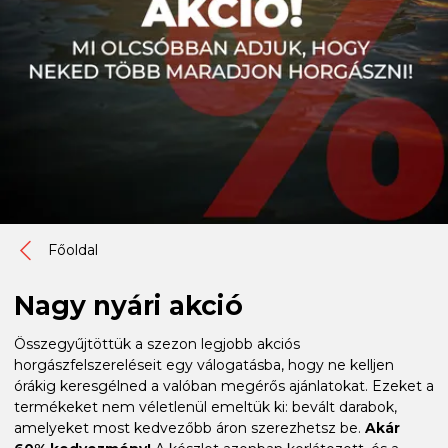
Főoldal
Nagy nyári akció
Összegyűjtöttük a szezon legjobb akciós
horgászfelszereléseit egy válogatásba, hogy ne kelljen
órákig keresgélned a valóban megérős ajánlatokat. Ezeket a
termékeket nem véletlenül emeltük ki: bevált darabok,
amelyeket most kedvezőbb áron szerezhetsz be.
Akár