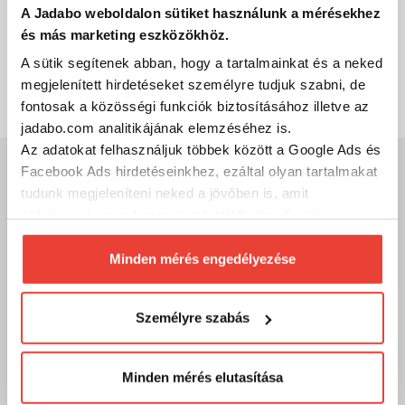
A Jadabo weboldalon sütiket használunk a mérésekhez
és más marketing eszközökhöz.
A sütik segítenek abban, hogy a tartalmainkat és a neked
Nincs megjelenítendő termék!
megjelenített hirdetéseket személyre tudjuk szabni, de
fontosak a közösségi funkciók biztosításához illetve az
jadabo.com analitikájának elemzéséhez is.
Az adatokat felhasználjuk többek között a Google Ads és
Facebook Ads hirdetéseinkhez, ezáltal olyan tartalmakat
Szakértő szolgálat
tudunk megjeleníteni neked a jövőben is, amit
Kérdésed van?
érdekesnek vagy hasznosnak találhatsz. Ennek a
biztosításához
arra kérünk, hogy engedd meg
A legfontosabb, hogy megtaláld a számodra megfelelő, a
számunkra minden mérés használatát.
Minden mérés engedélyezése
tudásodhoz, tapasztalatodhoz legjobban illő
horgászeszközöket!
Természetesen
soha semmilyen formában nem fogunk
Hívj és segítünk, hogy mivel tudsz sikeres lenni a parton vagy a
visszaélni ezzel és később bármikor
csónakban!
Személyre szabás
megváltoztathatod a döntésed ezzel kapcsolatban.
Kód:
09998879
Előre is köszönjük!
Minden mérés elutasítása