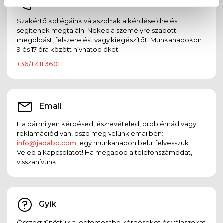
Telefon
Szakértő kollégáink válaszolnak a kérdéseidre és
segítenek megtalálni Neked a személyre szabott
megoldást, felszerelést vagy kiegészítőt! Munkanapokon
9 és 17 óra között hívhatod őket.
+36/1 411 3601
Email
Ha bármilyen kérdésed, észrevételed, problémád vagy
reklamációd van, oszd meg velünk emailben:
info@jadabo.com
, egy munkanapon belül felvesszük
Veled a kapcsolatot! Ha megadod a telefonszámodat,
visszahívunk!
Gyik
Összegyűjtöttük a legfontosabb kérdéseket és válaszokat