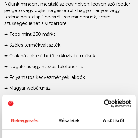
Nálunk mindent megtalálsz egy helyen: legyen szó feeder,
pergető vagy bojlis horgászatról - hagyományos vagy
technológiai alapú pecáról, van mindenünk, amire
szükséged lehet a vízparton!
➡ Több mint 250 márka
➡ Széles termékválaszték
➡ Csak nálunk elérhető exkluzív termékek
➡ Rugalmas ügyintézés telefonon is
➡ Folyamatos kedvezmények, akciók
➡ Magyar webáruház
➡ Valódi szakértői tanácsadás világbajnok horgászoktól
➡ Videós tudásmegosztás
Velünk többet fogsz!
Beleegyezés
Részletek
A sütikről